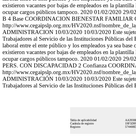
Tabla de aplicabilidad
AA3938
Carátula de registro
19F5D9
Registro
574408