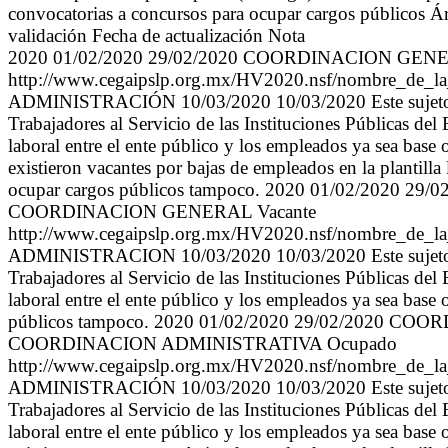
convocatorias a concursos para ocupar cargos públicos Áre
validación Fecha de actualización Nota
2020 01/02/2020 29/02/2020 COORDINACION GENERAL COORDINADOR GENERAL 1 Confianza COORDINACION GENERAL Ocupado http://www.cegaipslp.org.mx/HV2020.nsf/nombre_de_la_vista/860B9F862976C3AA8625852100581208/$File/LEYENDA+NO+PUBLICACIÓN+XVA.pdf ADMINISTRACIÓN 10/03/2020 10/03/2020 Este sujeto obligado si está facultado para generar la información requerida, con fundamento en la Ley de los Trabajadores al Servicio de las Instituciones Públicas del Estado de San Luis Potosí, Titulo Segundo de los trabajadores, Capítulo I, la cual regula la relación laboral entre el ente público y los empleados ya sea base o confianza. Sin embargo, en este mes no se cuenta con la información solicitada debido a que no existieron vacantes por bajas de empleados en la plantilla laboral ya sea de base o de confianza, como consecuencia no existieron convocatorias a concursos para ocupar cargos públicos tampoco. 2020 01/02/2020 29/02/2020 COORDINACION GENERAL AUXILIAR DE COORDINACION GENERAL 3 Base COORDINACION GENERAL Vacante http://www.cegaipslp.org.mx/HV2020.nsf/nombre_de_la_vista/860B9F862976C3AA8625852100581208/$File/LEYENDA+NO+PUBLICACIÓN+XVA.pdf ADMINISTRACION 10/03/2020 10/03/2020 Este sujeto obligado si está facultado para generar la información requerida, con fundamento en la Ley de los Trabajadores al Servicio de las Instituciones Públicas del Estado de San Luis Potosí, Titulo Segundo de los trabajadores, Capítulo I, la cual regula la relación laboral entre el ente público y los empleados ya sea base o confianza. Sin embargo, en este mes no se no existieron convocatorias a concursos para ocupar cargos públicos tampoco. 2020 01/02/2020 29/02/2020 COORDINACION ADMINISTRATIVA COORDINACION ADMINISTRATIVA 2 Confianza COORDINACION ADMINISTRATIVA Ocupado http://www.cegaipslp.org.mx/HV2020.nsf/nombre_de_la_vista/860B9F862976C3AA8625852100581208/$File/LEYENDA+NO+PUBLICACIÓN+XVA.pdf ADMINISTRACIÓN 10/03/2020 10/03/2020 Este sujeto obligado si está facultado para generar la información requerida, con fundamento en la Ley de los Trabajadores al Servicio de las Instituciones Públicas del Estado de San Luis Potosí, Titulo Segundo de los trabajadores, Capítulo I, la cual regula la relación laboral entre el ente público y los empleados ya sea base o confianza. Sin embargo, en este mes no se cuenta con la información solicitada debido a que no existieron vacantes por bajas de empleados en la plantilla laboral ya sea de base o de confianza, como consecuencia no existieron convocatorias a concursos para ocupar cargos públicos tampoco. 2020 01/02/2020 29/02/2020 COORDINACION ADMINISTRATIVA AUXILIAR ADMINISTRATIVO 4 Base COORDINACION ADMINISTRATIVA Vacante http://www.cegaipslp.org.mx/HV2020.nsf/nombre_de_la_vista/860B9F862976C3AA8625852100581208/$File/LEYENDA+NO+PUBLICACIÓN+XVA.pdf ADMINISTRACION 10/03/2020 10/03/2020 Este sujeto obligado si está facultado para generar la información requerida, con fundamento en la Ley de los Trabajadores al Servicio de las Instituciones Públicas del Estado de San Luis Potosí, Titulo Segundo de los trabajadores, Capítulo I, la cual regula la relación laboral entre el ente público y los empleados ya sea base o confianza. Sin embargo, en este mes no se no existieron convocatorias a concursos para ocupar cargos públicos tampoco. 2020 01/02/2020 29/02/2020 COORDINACION ADMINISTRATIVA RECEPCION 4 Base COORDINACION ADMINISTRATIVA Ocupado http://www.cegaipslp.org.mx/HV2020.nsf/nombre_de_la_vista/860B9F862976C3AA8625852100581208/$File/LEYENDA+NO+PUBLICACIÓN+XVA.pdf ADMINISTRACIÓN 10/03/2020 10/03/2020 Este sujeto obligado si está facultado para generar la información requerida, con fundamento en la Ley de los Trabajadores al Servicio de las Instituciones Públicas del Estado de San Luis Potosí, Titulo Segundo de los trabajadores, Capítulo I, la cual regula la relación laboral entre el ente pú