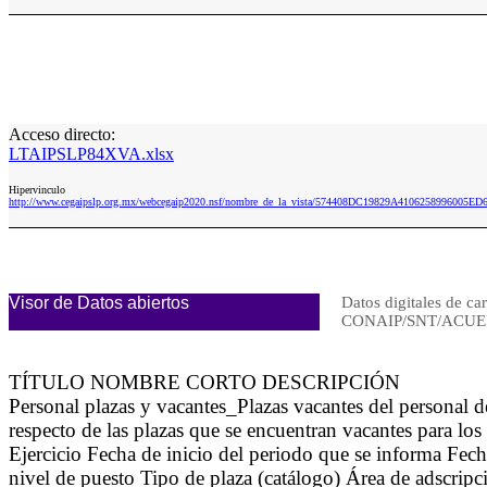
Acceso directo:
LTAIPSLP84XVA.xlsx
Hipervinculo
http://www.cegaipslp.org.mx/webcegaip2020.nsf/nombre_de_la_vista/574408DC19829A4106258996005E
Visor de Datos abiertos
Datos digitales de ca
CONAIP/SNT/ACUER
TÍTULO NOMBRE CORTO DESCRIPCIÓN
Personal plazas y vacantes_Plazas vacantes del personal
respecto de las plazas que se encuentran vacantes para lo
Ejercicio Fecha de inicio del periodo que se informa Fe
nivel de puesto Tipo de plaza (catálogo) Área de adscripci