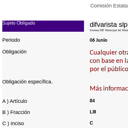
Comisión Estatal
Sujeto Obligado
difvarista slp
Sistema DIF Municipal del Munic
Periodo
06 Junio
Obligación
Cualquier otr
con base en l
por el público
Obligación específica.
Más informaci
A ) Artículo
84
B ) Fracción
LIII
C ) Inciso
C