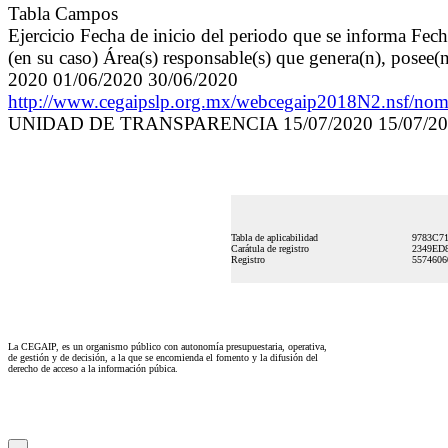
Tabla Campos
Ejercicio Fecha de inicio del periodo que se informa Fec
(en su caso) Área(s) responsable(s) que genera(n), posee(
2020 01/06/2020 30/06/2020
http://www.cegaipslp.org.mx/webcegaip2018N2.nsf/no
UNIDAD DE TRANSPARENCIA 15/07/2020 15/07/20
Tabla de aplicabilidad
9783C7
Carátula de registro
2349ED
Registro
557460
La CEGAIP, es un organismo público con autonomía presupuestaria, operativa,
de gestión y de decisión, a la que se encomienda el fomento y la difusión del
derecho de acceso a la información púbica.