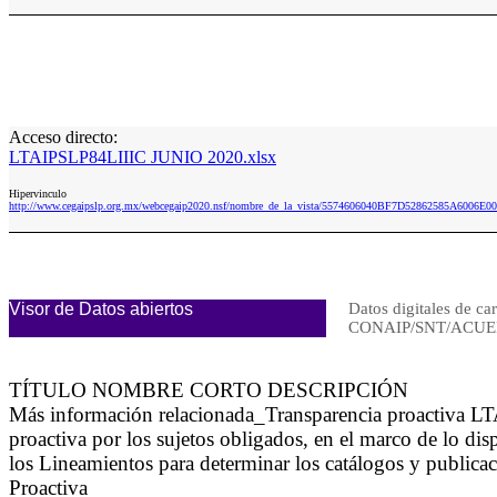
Acceso directo:
LTAIPSLP84LIIIC JUNIO 2020.xlsx
Hipervinculo
http://www.cegaipslp.org.mx/webcegaip2020.nsf/nombre_de_la_vista/5574606040BF7D52862585A6006E
Visor de Datos abiertos
Datos digitales de ca
CONAIP/SNT/ACUER
TÍTULO NOMBRE CORTO DESCRIPCIÓN
Más información relacionada_Transparencia proactiva LT
proactiva por los sujetos obligados, en el marco de lo di
los Lineamientos para determinar los catálogos y publicac
Proactiva