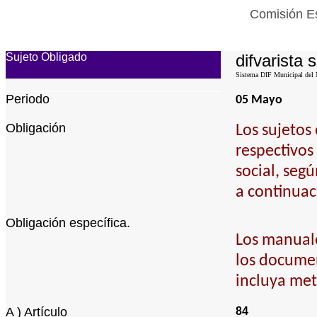
Comisión Es
Sujeto Obligado
difvarista s
Sistema DIF Municipal del M
Periodo
05 Mayo
Obligación
Los sujetos
respectivos
social, seg
a continuac
Obligación específica.
Los manuale
los documen
incluya met
A ) Artículo
84