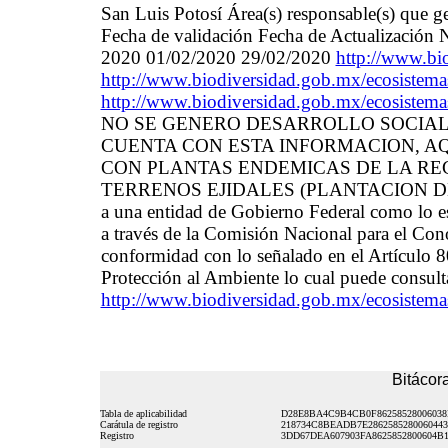
San Luis Potosí Área(s) responsable(s) que ge
Fecha de validación Fecha de Actualización 
2020 01/02/2020 29/02/2020
http://www.bi
http://www.biodiversidad.gob.mx/ecosistema
http://www.biodiversidad.gob.mx/ecosistema
NO SE GENERO DESARROLLO SOCIAL 11
CUENTA CON ESTA INFORMACION, AQ
CON PLANTAS ENDEMICAS DE LA REG
TERRENOS EJIDALES (PLANTACION DE LEC
a una entidad de Gobierno Federal como lo e
a través de la Comisión Nacional para el C
conformidad con lo señalado en el Artículo 8
Protección al Ambiente lo cual puede consulta
http://www.biodiversidad.gob.mx/ecosistema
Bitácora
Tabla de aplicabilidad
D28E8BA4C9B4CB0F8625852800603
Carátula de registro
218734C8BEADB7E2862585280060443
Registro
3DD67DEA607903FA8625852800604B