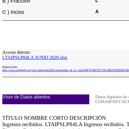
B ) Fracción
L
C ) Inciso
A
Acceso directo:
LTAIPSLP84LA JUNIO 2020.xlsx
Hipervinculo
http://www.cegaipslp.org.mx/webcegaip2020.nsf/nombre_de_la_vista/29874148C87C10C4862585DD005
Visor de Datos abiertos
Datos digitales de 
CONAIP/SNT/ACU
TÍTULO NOMBRE CORTO DESCRIPCIÓN
Ingresos recibidos. LTAIPSLP84LA Ingresos recibidos.