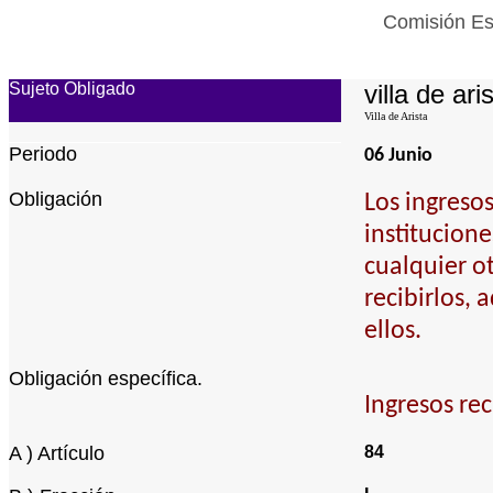
Comisión Est
Sujeto Obligado
villa de ari
Villa de Arista
Periodo
06 Junio
Obligación
Los ingreso
institucione
cualquier o
recibirlos, 
ellos.
Obligación específica.
Ingresos rec
A ) Artículo
84