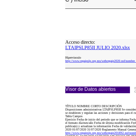
Acceso directo:
LTAIPSLP85II JULIO 2020.xlsx
Hipervinculo
http://www.cegaipslp.org.mx/webcegaip2020.nsf/nom
Visor de Datos abiertos
D
TÍTULO NOMBRE CORTO DESCRIPCIÓN
Disposiciones administrativas LTAIPSLP85II Se consideran 
se establecen y regulan las acciones y decisiones para el 
Tabla Campos
Ejercicio Fecha de inicio del periodo que se informa Fec
el formato día/mes/año Fecha de última modificación Fech
publica(n) y actualizan la información Fecha de validació
2020 01/07/2020 31/07/2020 Reglamento Manual General
http://www.cegaipslp.org.mx/webcegaip2018N2.n