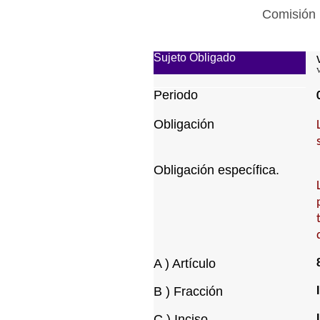
Comisión 
Sujeto Obligado
V
Periodo
Obligación
Obligación específica.
A ) Artículo
B ) Fracción
I
C ) Inciso
I