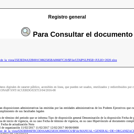
Registro general
Para
Consultar
el documento
bre_de_la_vista/25E3ED4A32B001C0862585BA00687C20/$File/LTAIPSLP85II+JULIO+2020.xlsx
atos digitales de caracter público, accesibles en linea, que pueden ser usados, reutilizados y redistribuidos por c
CONAIP/SNT/ACUERDO/EXT13/04/2016-08
disposiciones administrativas las emitidas por las entidades administrativas de los Poderes Ejecutivos que cue
cumplimiento de sus facultades legales
ha de término del periodo que se informa Tipo de disposición general Denominación de la disposición Fecha de 
a de inicio de vigencia, en su caso Fecha de término de vigencia, en su caso Hipervínculo al documento complet
n Fecha de actualización Nota
 de organización 11/02/2017 11/02/2017 12/02/2017 00/00/0000
sf/nombre_de_la_vista/6363BB06FBCDD16A8625833C006695C6/$File/MANUAL+GENERAL+DE+ORGANIZ