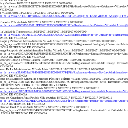
ERMINO DE VIGENCIA
ía y Gobierno 18/02/2017 18/02/2017 19/02/2017 00/00/0001
nombre_de_la_vista/1D4BE628CB7279438625833C0066A2F6/$File/Bando+de+Policía+y+Gobierno++Villa+d
 VIGENCIA
 Villa de Arista 18/02/2017 18/02/2017 19/02/2017 00/00/0002
mbre_de_la_vista/AA43D11B496975FB8625833C0066AE01/$File/Codigo+de+Etica+Villa+de+Arista+(18-Feb-2
atastro Villa de Arista 18/02/2017 18/02/2017 19/02/2017 00/00/0003
mbre_de_la_vista/0B0575B626713DE68625833C0066B96F/$File/Reglamento+de+Catastro+Villa+de+Arista+(18
la Unidad de Transparencia 18/02/2017 18/02/2017 19/02/2017 00/00/0004
mbre_de_la_vista/267DBD1517E5D68C8625833C0066C452/$File/Reglamento+de+la+Unidad+de+Transparencia+
ERMINO DE VIGENCIA
ogía y Protección Medio Ambiente Villa de Arista 18/02/2017 18/02/2017 19/02/2017 00/00/0005
ombre_de_la_vista/3EEE8AAAA65AD6798625833C0066CF6B/$File/Reglamento+Ecología+y+Protección+Medio+
N FECHA DE TERMINO DE VIGENCIA
ega-Recepción de la Administración Pública Villa de Arista 18/02/2017 18/02/2017 19/02/2017 00/00/0006
mbre_de_la_vista/008CA00D234A8F928625833C0066EAD6/$File/Reglamento+Entrega-Recepción+de+la+Adminis
N FECHA DE TERMINO DE VIGENCIA
rior del Consejo Técnico Catastral 18/02/2017 18/02/2017 19/02/2017 00/00/0007
ombre_de_la_vista/577F1E3E7DF45C7F8625833C0066F4EB/$File/Reglamento+Interior+del+Consejo+Técnic
 VIGENCIA
rno De La Administracion Villa de Arista 18/02/2017 18/02/2017 19/02/2017 00/00/0008
mbre_de_la_vista/35A9533A1F84301E8625833C0066FF74/$File/Reglamento+Interno+De+La+Administracion+Vi
ERMINO DE VIGENCIA
no de la Dirección General de Seguridad Pública y Tránsito Villa de Arista 18/02/2017 18/02/2017 19/02/20
mbre_de_la_vista/DD3F1A8FB2F899418625833C0067095F/$File/Reglamento+Interno+de+la+Dirección+Genera
20 04/08/2020 SIN FECHA DE TERMINO DE VIGENCIA
rno del Ayuntamiento Villa de Arista 18/02/2017 18/02/2017 19/02/2017 00/00/0010
mbre_de_la_vista/1DFC0F9816A613AB8625833C006714E3/$File/Reglamento+Interno+del+Ayuntamiento+Villa
ERMINO DE VIGENCIA
rno del Organismo Agua Potable Villa de Arista 18/02/2017 18/02/2017 19/02/2017 00/00/0011
mbre_de_la_vista/33A5F6ED4DEA00428625833C00672063/$File/Reglamento+Interno+del+Organismo+Agua+Pot
N FECHA DE TERMINO DE VIGENCIA
ección Civil Villa de Arista 18/02/2017 18/02/2017 19/02/2017 00/00/0012
ombre_de_la_vista/15A6F223E694B09B8625833C00672B92/$File/Reglamento+Protección+Civil+Villa+de+Aris
SIN FECHA DE TERMINO DE VIGENCIA