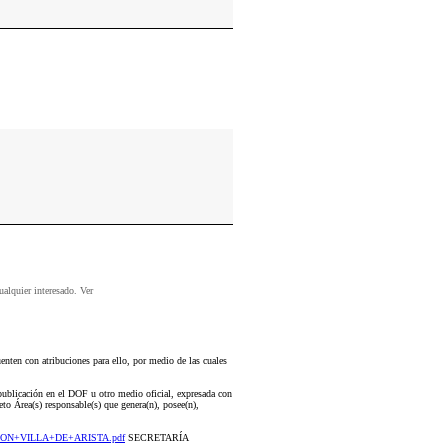
ualquier interesado. Ver
nten con atribuciones para ello, por medio de las cuales
publicación en el DOF u otro medio oficial, expresada con
o Área(s) responsable(s) que genera(n), posee(n),
ACION+VILLA+DE+ARISTA.pdf
SECRETARÍA