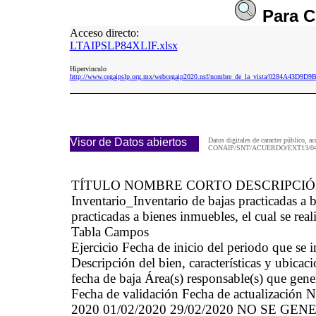
Para
C
Acceso directo:
LTAIPSLP84XLIF.xlsx
Hipervinculo
http://www.cegaipslp.org.mx/webcegaip2020.nsf/nombre_de_la_vista/0284A43D9
Visor de Datos abiertos
Datos digitales de caracter público, ac
CONAIP/SNT/ACUERDO/EXT13/04/
TÍTULO NOMBRE CORTO DESCRIPCI
Inventario_Inventario de bajas practicadas 
practicadas a bienes inmuebles, el cual se real
Tabla Campos
Ejercicio Fecha de inicio del periodo que se
Descripción del bien, características y ubica
fecha de baja Área(s) responsable(s) que gene
Fecha de validación Fecha de actualización N
2020 01/02/2020 29/02/2020 NO SE GE