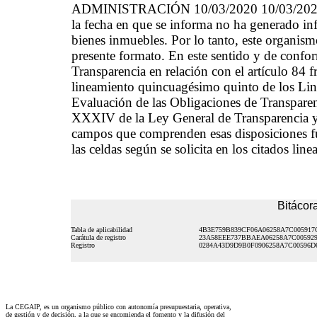
ADMINISTRACIÓN 10/03/2020 10/03/2020 El 
la fecha en que se informa no ha generado inf
bienes inmuebles. Por lo tanto, este organism
presente formato. En este sentido y de confor
Transparencia en relación con el artículo 84 f
lineamiento quincuagésimo quinto de los Line
Evaluación de las Obligaciones de Transparen
XXXIV de la Ley General de Transparencia y 
campos que comprenden esas disposiciones fue
las celdas según se solicita en los citados lin
Bitácora
Tabla de aplicabilidad
4B3E759B839CF06A06258A7C005917
Carátula de registro
23A58EEE737BBAEA06258A7C005929
Registro
0284A43D9D9B0F0906258A7C00596D
La CEGAIP, es un organismo público con autonomía presupuestaria, operativa,
de gestión y de decisión, a la que se encomienda el fomento y la difusión del