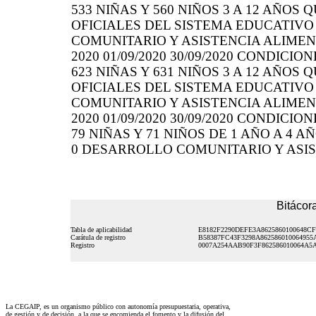
533 NIÑAS Y 560 NIÑOS 3 A 12 AÑOS
OFICIALES DEL SISTEMA EDUCATIVO
COMUNITARIO Y ASISTENCIA ALIMENTA
2020 01/09/2020 30/09/2020 CONDICI
623 NIÑAS Y 631 NIÑOS 3 A 12 AÑOS
OFICIALES DEL SISTEMA EDUCATIVO
COMUNITARIO Y ASISTENCIA ALIMENTA
2020 01/09/2020 30/09/2020 CONDICI
79 NIÑAS Y 71 NIÑOS DE 1 AÑO A 4 
0 DESARROLLO COMUNITARIO Y ASISTE
Bitácora
Tabla de aplicabilidad
E8182F2290DEFE3A8625860100648C
Carátula de registro
B58387FC43F3298A862586010064955
Registro
0007A254AAB90F3F862586010064A5
La CEGAIP, es un organismo público con autonomía presupuestaria, operativa,
de gestión y de decisión, a la que se encomienda el fomento y la difusión del