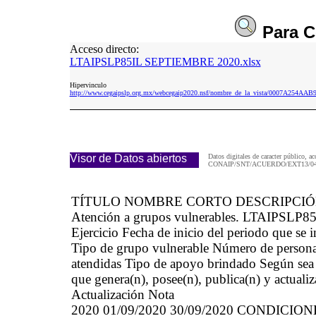
Para
C
Acceso directo:
LTAIPSLP85IL SEPTIEMBRE 2020.xlsx
Hipervinculo
http://www.cegaipslp.org.mx/webcegaip2020.nsf/nombre_de_la_vista/0007A25
Visor de Datos abiertos
Datos digitales de caracter público, ac
CONAIP/SNT/ACUERDO/EXT13/04/
TÍTULO NOMBRE CORTO DESCRIPCI
Atención a grupos vulnerables. LTAIPSLP85
Ejercicio Fecha de inicio del periodo que se
Tipo de grupo vulnerable Número de persona
atendidas Tipo de apoyo brindado Según sea e
que genera(n), posee(n), publica(n) y actuali
Actualización Nota
2020 01/09/2020 30/09/2020 CONDICI