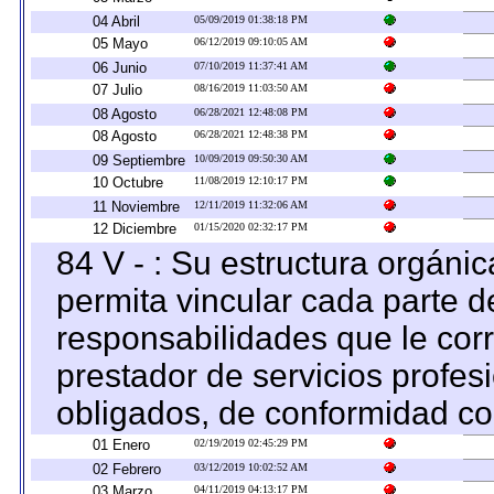
04 Abril
05/09/2019 01:38:18 PM
05 Mayo
06/12/2019 09:10:05 AM
06 Junio
07/10/2019 11:37:41 AM
07 Julio
08/16/2019 11:03:50 AM
08 Agosto
06/28/2021 12:48:08 PM
08 Agosto
06/28/2021 12:48:38 PM
09 Septiembre
10/09/2019 09:50:30 AM
10 Octubre
11/08/2019 12:10:17 PM
11 Noviembre
12/11/2019 11:32:06 AM
12 Diciembre
01/15/2020 02:32:17 PM
84 V - : Su estructura orgáni
permita vincular cada parte de
responsabilidades que le cor
prestador de servicios profes
obligados, de conformidad con
01 Enero
02/19/2019 02:45:29 PM
02 Febrero
03/12/2019 10:02:52 AM
03 Marzo
04/11/2019 04:13:17 PM