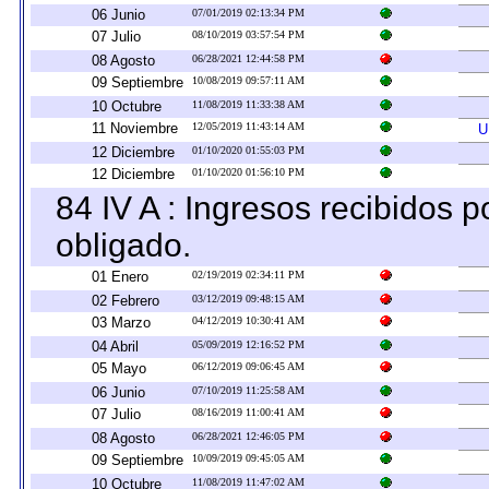
06 Junio
07/01/2019 02:13:34 PM
07 Julio
08/10/2019 03:57:54 PM
08 Agosto
06/28/2021 12:44:58 PM
09 Septiembre
10/08/2019 09:57:11 AM
10 Octubre
11/08/2019 11:33:38 AM
11 Noviembre
12/05/2019 11:43:14 AM
U
12 Diciembre
01/10/2020 01:55:03 PM
12 Diciembre
01/10/2020 01:56:10 PM
84 IV A : Ingresos recibidos p
obligado.
01 Enero
02/19/2019 02:34:11 PM
02 Febrero
03/12/2019 09:48:15 AM
03 Marzo
04/12/2019 10:30:41 AM
04 Abril
05/09/2019 12:16:52 PM
05 Mayo
06/12/2019 09:06:45 AM
06 Junio
07/10/2019 11:25:58 AM
07 Julio
08/16/2019 11:00:41 AM
08 Agosto
06/28/2021 12:46:05 PM
09 Septiembre
10/09/2019 09:45:05 AM
10 Octubre
11/08/2019 11:47:02 AM