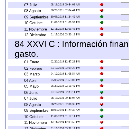
07 Julio
08/16/2019 09:44:06 AM
08 Agosto
06/28/2021 02:04:41 PM
09 Septiembre
10/09/2019 11:24:42 AM
10 Octubre
11/08/2019 01:09:56 PM
11 Noviembre
12/11/2019 12:01:49 PM
12 Diciembre
01/15/2020 03:30:16 PM
84 XXVI C : Información finan
gasto.
01 Enero
02/20/2019 12:47:26 PM
02 Febrero
03/12/2019 02:09:27 PM
03 Marzo
04/12/2019 11:08:54 AM
04 Abril
05/09/2019 01:53:08 PM
05 Mayo
06/27/2019 02:11:42 PM
06 Junio
07/10/2019 02:33:11 PM
07 Julio
08/16/2019 09:46:04 AM
08 Agosto
06/28/2021 02:06:35 PM
09 Septiembre
10/09/2019 11:29:30 AM
10 Octubre
11/08/2019 01:12:11 PM
11 Noviembre
12/11/2019 12:03:56 PM
12 Diciembre
01/15/2020 03:31:17 PM