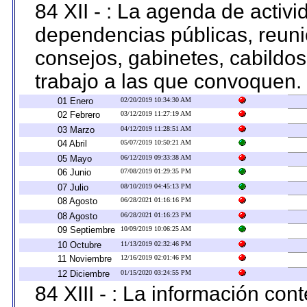
84 XII - : La agenda de activi
dependencias públicas, reuni
consejos, gabinetes, cabildos
trabajo a las que convoquen.
01 Enero
02/20/2019 10:34:30 AM
02 Febrero
03/12/2019 11:27:19 AM
03 Marzo
04/12/2019 11:28:51 AM
04 Abril
05/07/2019 10:50:21 AM
05 Mayo
06/12/2019 09:33:38 AM
06 Junio
07/08/2019 01:29:35 PM
07 Julio
08/10/2019 04:45:13 PM
08 Agosto
06/28/2021 01:16:16 PM
08 Agosto
06/28/2021 01:16:23 PM
09 Septiembre
10/09/2019 10:06:25 AM
10 Octubre
11/13/2019 02:32:46 PM
11 Noviembre
12/16/2019 02:01:46 PM
12 Diciembre
01/15/2020 03:24:55 PM
84 XIII - : La información co