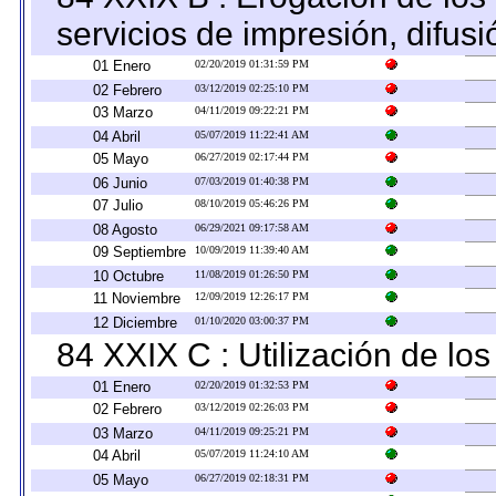
servicios de impresión, difusi
01 Enero
02/20/2019 01:31:59 PM
02 Febrero
03/12/2019 02:25:10 PM
03 Marzo
04/11/2019 09:22:21 PM
04 Abril
05/07/2019 11:22:41 AM
05 Mayo
06/27/2019 02:17:44 PM
06 Junio
07/03/2019 01:40:38 PM
07 Julio
08/10/2019 05:46:26 PM
08 Agosto
06/29/2021 09:17:58 AM
09 Septiembre
10/09/2019 11:39:40 AM
10 Octubre
11/08/2019 01:26:50 PM
11 Noviembre
12/09/2019 12:26:17 PM
12 Diciembre
01/10/2020 03:00:37 PM
84 XXIX C : Utilización de los
01 Enero
02/20/2019 01:32:53 PM
02 Febrero
03/12/2019 02:26:03 PM
03 Marzo
04/11/2019 09:25:21 PM
04 Abril
05/07/2019 11:24:10 AM
05 Mayo
06/27/2019 02:18:31 PM