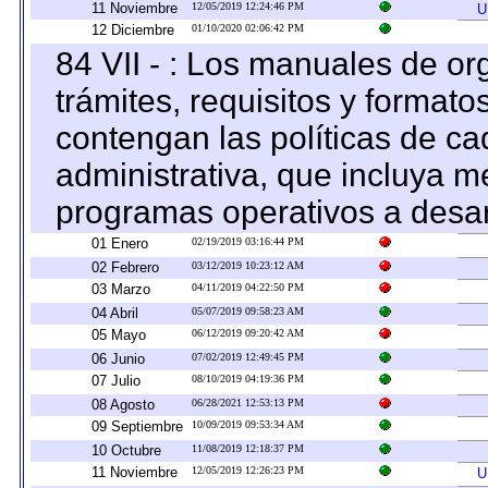
11 Noviembre
12/05/2019 12:24:46 PM
U
12 Diciembre
01/10/2020 02:06:42 PM
84 VII - : Los manuales de or
trámites, requisitos y format
contengan las políticas de c
administrativa, que incluya m
programas operativos a desarr
01 Enero
02/19/2019 03:16:44 PM
02 Febrero
03/12/2019 10:23:12 AM
03 Marzo
04/11/2019 04:22:50 PM
04 Abril
05/07/2019 09:58:23 AM
05 Mayo
06/12/2019 09:20:42 AM
06 Junio
07/02/2019 12:49:45 PM
07 Julio
08/10/2019 04:19:36 PM
08 Agosto
06/28/2021 12:53:13 PM
09 Septiembre
10/09/2019 09:53:34 AM
10 Octubre
11/08/2019 12:18:37 PM
11 Noviembre
12/05/2019 12:26:23 PM
U