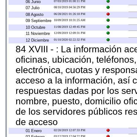
06 Junio
07/03/2019 01:00:11 PM
07 Julio
08/10/2019 04:56:29 PM
08 Agosto
06/28/2021 01:26:18 PM
09 Septiembre
10/09/2019 10:31:25 AM
10 Octubre
11/08/2019 12:49:45 PM
11 Noviembre
12/09/2019 12:09:31 PM
12 Diciembre
01/10/2020 02:22:32 PM
84 XVIII - : La información a
oficinas, ubicación, teléfonos
electrónica, cuotas y respons
acceso a la información, así c
respuestas dadas por los ser
nombre, puesto, domicilio ofic
de los servidores públicos re
de acceso
01 Enero
02/20/2019 12:07:33 PM
02 Febrero
03/12/2019 12:04:22 PM