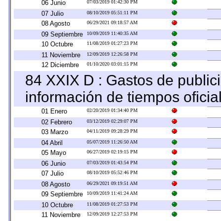
06 Junio
07/03/2019 01:42:30 PM
07 Julio
08/10/2019 05:51:11 PM
08 Agosto
06/29/2021 09:18:57 AM
09 Septiembre
10/09/2019 11:40:35 AM
10 Octubre
11/08/2019 01:27:23 PM
11 Noviembre
12/09/2019 12:26:58 PM
12 Diciembre
01/10/2020 03:01:15 PM
84 XXIX D : Gastos de publici
información de tiempos oficial
01 Enero
02/20/2019 01:34:40 PM
02 Febrero
03/12/2019 02:29:07 PM
03 Marzo
04/11/2019 09:28:29 PM
04 Abril
05/07/2019 11:26:50 AM
05 Mayo
06/27/2019 02:19:15 PM
06 Junio
07/03/2019 01:43:54 PM
07 Julio
08/10/2019 05:52:46 PM
08 Agosto
06/29/2021 09:19:51 AM
09 Septiembre
10/09/2019 11:41:24 AM
10 Octubre
11/08/2019 01:27:53 PM
11 Noviembre
12/09/2019 12:27:53 PM