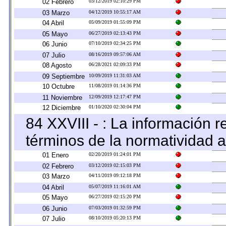
02 Febrero
03/12/2019 02:10:29 PM
03 Marzo
04/12/2019 10:55:17 AM
04 Abril
05/09/2019 01:55:09 PM
05 Mayo
06/27/2019 02:13:43 PM
06 Junio
07/10/2019 02:34:25 PM
07 Julio
08/16/2019 09:57:06 AM
08 Agosto
06/28/2021 02:09:33 PM
09 Septiembre
10/09/2019 11:31:03 AM
10 Octubre
11/08/2019 01:14:36 PM
11 Noviembre
12/09/2019 12:17:47 PM
12 Diciembre
01/10/2020 02:30:04 PM
84 XXVIII - : La información r
términos de la normatividad a
01 Enero
02/20/2019 01:24:01 PM
02 Febrero
03/12/2019 02:15:03 PM
03 Marzo
04/11/2019 09:12:18 PM
04 Abril
05/07/2019 11:16:01 AM
05 Mayo
06/27/2019 02:15:20 PM
06 Junio
07/03/2019 01:32:59 PM
07 Julio
08/10/2019 05:20:13 PM