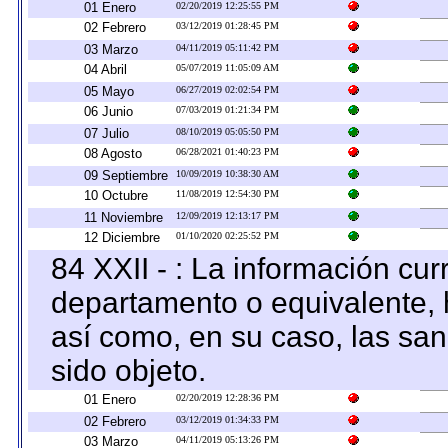
01 Enero
02/20/2019 12:25:55 PM
02 Febrero
03/12/2019 01:28:45 PM
03 Marzo
04/11/2019 05:11:42 PM
04 Abril
05/07/2019 11:05:09 AM
05 Mayo
06/27/2019 02:02:54 PM
06 Junio
07/03/2019 01:21:34 PM
07 Julio
08/10/2019 05:05:50 PM
08 Agosto
06/28/2021 01:40:23 PM
09 Septiembre
10/09/2019 10:38:30 AM
10 Octubre
11/08/2019 12:54:30 PM
11 Noviembre
12/09/2019 12:13:17 PM
12 Diciembre
01/10/2020 02:25:52 PM
84 XXII - : La información curr
departamento o equivalente, ha
así como, en su caso, las sa
sido objeto.
01 Enero
02/20/2019 12:28:36 PM
02 Febrero
03/12/2019 01:34:33 PM
03 Marzo
04/11/2019 05:13:26 PM