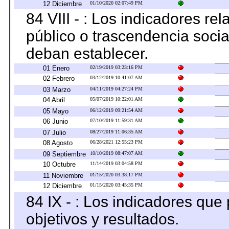
12 Diciembre
01/10/2020 02:07:49 PM
84 VIII - : Los indicadores r
público o trascendencia soci
deban establecer.
01 Enero
02/19/2019 03:23:16 PM
02 Febrero
03/12/2019 10:41:07 AM
03 Marzo
04/11/2019 04:27:24 PM
04 Abril
05/07/2019 10:22:01 AM
05 Mayo
06/12/2019 09:21:54 AM
06 Junio
07/10/2019 11:59:31 AM
07 Julio
08/27/2019 11:06:35 AM
08 Agosto
06/28/2021 12:55:23 PM
09 Septiembre
10/10/2019 08:47:07 AM
10 Octubre
11/14/2019 03:04:58 PM
11 Noviembre
01/15/2020 03:38:17 PM
12 Diciembre
01/15/2020 03:45:35 PM
84 IX - : Los indicadores que
objetivos y resultados.