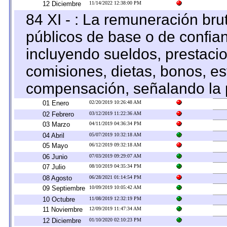
12 Diciembre
11/14/2022 12:38:00 PM
84 XI - : La remuneración bru
públicos de base o de confia
incluyendo sueldos, prestacio
comisiones, dietas, bonos, es
compensación, señalando la 
01 Enero
02/20/2019 10:26:48 AM
02 Febrero
03/12/2019 11:22:36 AM
03 Marzo
04/11/2019 04:36:34 PM
04 Abril
05/07/2019 10:32:18 AM
05 Mayo
06/12/2019 09:32:18 AM
06 Junio
07/03/2019 09:29:07 AM
07 Julio
08/10/2019 04:35:34 PM
08 Agosto
06/28/2021 01:14:54 PM
09 Septiembre
10/09/2019 10:05:42 AM
10 Octubre
11/08/2019 12:32:19 PM
11 Noviembre
12/09/2019 11:47:34 AM
12 Diciembre
01/10/2020 02:10:23 PM