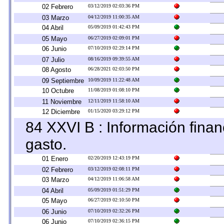
02 Febrero
03/12/2019 02:03:36 PM
03 Marzo
04/12/2019 11:00:35 AM
04 Abril
05/09/2019 01:42:43 PM
05 Mayo
06/27/2019 02:09:01 PM
06 Junio
07/10/2019 02:29:14 PM
07 Julio
08/16/2019 09:39:55 AM
08 Agosto
06/28/2021 02:03:50 PM
09 Septiembre
10/09/2019 11:22:48 AM
10 Octubre
11/08/2019 01:08:10 PM
11 Noviembre
12/11/2019 11:58:10 AM
12 Diciembre
01/15/2020 03:29:12 PM
84 XXVI B : Información finan
gasto.
01 Enero
02/20/2019 12:43:19 PM
02 Febrero
03/12/2019 02:08:11 PM
03 Marzo
04/12/2019 11:06:58 AM
04 Abril
05/09/2019 01:51:29 PM
05 Mayo
06/27/2019 02:10:50 PM
06 Junio
07/10/2019 02:32:26 PM
06 Junio
07/10/2019 02:36:15 PM