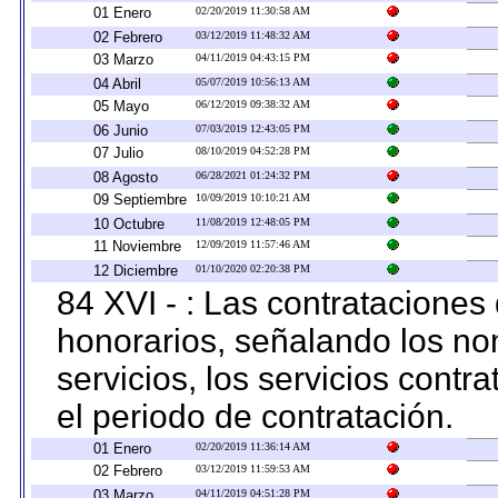
01 Enero
02/20/2019 11:30:58 AM
02 Febrero
03/12/2019 11:48:32 AM
03 Marzo
04/11/2019 04:43:15 PM
04 Abril
05/07/2019 10:56:13 AM
05 Mayo
06/12/2019 09:38:32 AM
06 Junio
07/03/2019 12:43:05 PM
07 Julio
08/10/2019 04:52:28 PM
08 Agosto
06/28/2021 01:24:32 PM
09 Septiembre
10/09/2019 10:10:21 AM
10 Octubre
11/08/2019 12:48:05 PM
11 Noviembre
12/09/2019 11:57:46 AM
12 Diciembre
01/10/2020 02:20:38 PM
84 XVI - : Las contrataciones
honorarios, señalando los no
servicios, los servicios contr
el periodo de contratación.
01 Enero
02/20/2019 11:36:14 AM
02 Febrero
03/12/2019 11:59:53 AM
03 Marzo
04/11/2019 04:51:28 PM