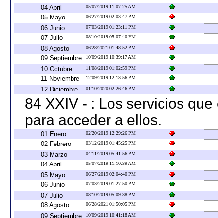
04 Abril
05/07/2019 11:07:25 AM
05 Mayo
06/27/2019 02:03:47 PM
06 Junio
07/03/2019 01:23:11 PM
07 Julio
08/10/2019 05:07:40 PM
08 Agosto
06/28/2021 01:48:52 PM
09 Septiembre
10/09/2019 10:39:17 AM
10 Octubre
11/08/2019 01:02:59 PM
11 Noviembre
12/09/2019 12:13:56 PM
12 Diciembre
01/10/2020 02:26:46 PM
84 XXIV - : Los servicios que
para acceder a ellos.
01 Enero
02/20/2019 12:29:26 PM
02 Febrero
03/12/2019 01:45:25 PM
03 Marzo
04/11/2019 05:41:56 PM
04 Abril
05/07/2019 11:10:39 AM
05 Mayo
06/27/2019 02:04:40 PM
06 Junio
07/03/2019 01:27:50 PM
07 Julio
08/10/2019 05:09:38 PM
08 Agosto
06/28/2021 01:50:05 PM
09 Septiembre
10/09/2019 10:41:18 AM