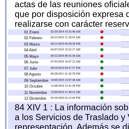
actas de las reuniones oficia
que por disposición expresa 
realizarse con carácter reser
01 Enero
02/20/2019 10:35:48 AM
02 Febrero
03/12/2019 11:39:01 AM
03 Marzo
04/11/2019 04:38:36 PM
04 Abril
05/07/2019 10:52:27 AM
05 Mayo
06/12/2019 09:35:39 AM
06 Junio
07/03/2019 10:07:23 AM
07 Julio
08/10/2019 04:47:57 PM
08 Agosto
06/28/2021 01:20:39 PM
09 Septiembre
10/09/2019 10:07:48 AM
10 Octubre
11/08/2019 12:41:58 PM
11 Noviembre
12/09/2019 11:49:51 AM
12 Diciembre
01/10/2020 02:12:04 PM
84 XIV 1 : La información so
a los Servicios de Traslado y
representación. Además se dif