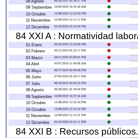
08 Agosto
06/28/2021 01:30:37 PM
09 Septiembre
10/09/2019 10:35:40 AM
10 Octubre
11/08/2019 12:52:03 PM
11 Noviembre
12/09/2019 12:11:17 PM
12 Diciembre
01/10/2020 02:24:26 PM
84 XXI A : Normatividad labor
01 Enero
02/20/2019 12:16:00 PM
02 Febrero
03/12/2019 01:25:17 PM
03 Marzo
04/11/2019 05:09:01 PM
04 Abril
05/07/2019 11:04:08 AM
05 Mayo
06/27/2019 02:00:06 PM
06 Junio
07/03/2019 01:20:17 PM
07 Julio
08/10/2019 05:03:55 PM
08 Agosto
06/28/2021 01:39:04 PM
09 Septiembre
10/09/2019 10:37:56 AM
10 Octubre
11/08/2019 12:53:43 PM
10 Octubre
11/08/2019 12:53:52 PM
11 Noviembre
12/09/2019 12:12:31 PM
12 Diciembre
01/10/2020 02:25:11 PM
84 XXI B : Recursos públicos