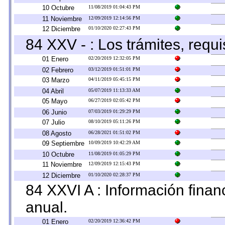
10 Octubre
11/08/2019 01:04:43 PM
11 Noviembre
12/09/2019 12:14:56 PM
12 Diciembre
01/10/2020 02:27:43 PM
84 XXV - : Los trámites, requi
01 Enero
02/20/2019 12:32:05 PM
02 Febrero
03/12/2019 01:51:01 PM
03 Marzo
04/11/2019 05:45:15 PM
04 Abril
05/07/2019 11:13:33 AM
05 Mayo
06/27/2019 02:05:42 PM
06 Junio
07/03/2019 01:29:29 PM
07 Julio
08/10/2019 05:11:26 PM
08 Agosto
06/28/2021 01:51:02 PM
09 Septiembre
10/09/2019 10:42:29 AM
10 Octubre
11/08/2019 01:05:29 PM
11 Noviembre
12/09/2019 12:15:43 PM
12 Diciembre
01/10/2020 02:28:37 PM
84 XXVI A : Información fina
anual.
01 Enero
02/20/2019 12:36:42 PM