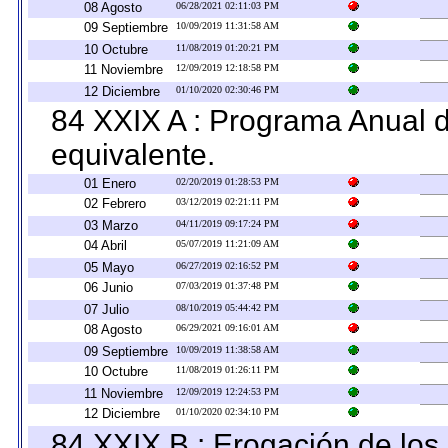
08 Agosto
06/28/2021 02:11:03 PM
09 Septiembre
10/09/2019 11:31:58 AM
10 Octubre
11/08/2019 01:20:21 PM
11 Noviembre
12/09/2019 12:18:58 PM
12 Diciembre
01/10/2020 02:30:46 PM
84 XXIX A : Programa Anual 
equivalente.
01 Enero
02/20/2019 01:28:53 PM
02 Febrero
03/12/2019 02:21:11 PM
03 Marzo
04/11/2019 09:17:24 PM
04 Abril
05/07/2019 11:21:09 AM
05 Mayo
06/27/2019 02:16:52 PM
06 Junio
07/03/2019 01:37:48 PM
07 Julio
08/10/2019 05:44:42 PM
08 Agosto
06/29/2021 09:16:01 AM
09 Septiembre
10/09/2019 11:38:58 AM
10 Octubre
11/08/2019 01:26:11 PM
11 Noviembre
12/09/2019 12:24:53 PM
12 Diciembre
01/10/2020 02:34:10 PM
84 XXIX B : Erogación de los 