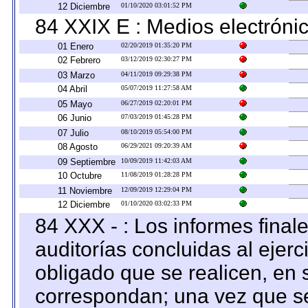
12 Diciembre
01/10/2020 03:01:52 PM
84 XXIX E : Medios electrónic
01 Enero
02/20/2019 01:35:20 PM
02 Febrero
03/12/2019 02:30:27 PM
03 Marzo
04/11/2019 09:29:38 PM
04 Abril
05/07/2019 11:27:58 AM
05 Mayo
06/27/2019 02:20:01 PM
06 Junio
07/03/2019 01:45:28 PM
07 Julio
08/10/2019 05:54:00 PM
08 Agosto
06/29/2021 09:20:39 AM
09 Septiembre
10/09/2019 11:42:03 AM
10 Octubre
11/08/2019 01:28:28 PM
11 Noviembre
12/09/2019 12:29:04 PM
12 Diciembre
01/10/2020 03:02:33 PM
84 XXX - : Los informes finale
auditorías concluidas al ejer
obligado que se realicen, en 
correspondan; una vez que se