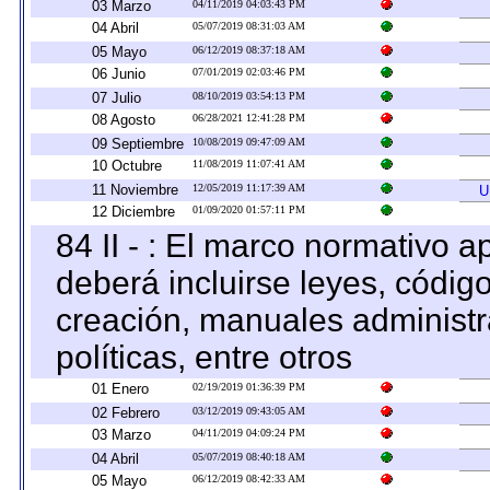
03 Marzo
04/11/2019 04:03:43 PM
04 Abril
05/07/2019 08:31:03 AM
05 Mayo
06/12/2019 08:37:18 AM
06 Junio
07/01/2019 02:03:46 PM
07 Julio
08/10/2019 03:54:13 PM
08 Agosto
06/28/2021 12:41:28 PM
09 Septiembre
10/08/2019 09:47:09 AM
10 Octubre
11/08/2019 11:07:41 AM
11 Noviembre
12/05/2019 11:17:39 AM
U
12 Diciembre
01/09/2020 01:57:11 PM
84 II - : El marco normativo a
deberá incluirse leyes, códig
creación, manuales administrat
políticas, entre otros
01 Enero
02/19/2019 01:36:39 PM
02 Febrero
03/12/2019 09:43:05 AM
03 Marzo
04/11/2019 04:09:24 PM
04 Abril
05/07/2019 08:40:18 AM
05 Mayo
06/12/2019 08:42:33 AM