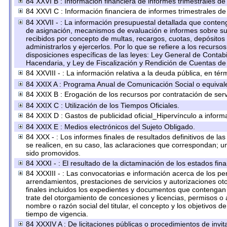
84 XXVI B : Información financiera de informes trimestrales de
84 XXVI C : Información financiera de informes trimestrales de
84 XXVII - : La información presupuestal detallada que conteng
de asignación, mecanismos de evaluación e informes sobre su 
recibidos por concepto de multas, recargos, cuotas, depósitos
administrarlos y ejercerlos. Por lo que se refiere a los recurso
disposiciones específicas de las leyes: Ley General de Conta
Hacendaria, y Ley de Fiscalización y Rendición de Cuentas de
84 XXVIII - : La información relativa a la deuda pública, en tér
84 XXIX A : Programa Anual de Comunicación Social o equival
84 XXIX B : Erogación de los recursos por contratación de servi
84 XXIX C : Utilización de los Tiempos Oficiales.
84 XXIX D : Gastos de publicidad oficial_Hipervínculo a informa
84 XXIX E : Medios electrónicos del Sujeto Obligado.
84 XXX - : Los informes finales de resultados definitivos de la
se realicen, en su caso, las aclaraciones que correspondan; 
sido promovidos.
84 XXXI - : El resultado de la dictaminación de los estados fina
84 XXXIII - : Las convocatorias e información acerca de los per
arrendamientos, prestaciones de servicios y autorizaciones ot
finales incluidos los expedientes y documentos que contengan 
trate del otorgamiento de concesiones y licencias, permisos o 
nombre o razón social del titular, el concepto y los objetivos d
tiempo de vigencia.
84 XXXIV A : De licitaciones públicas o procedimientos de invita