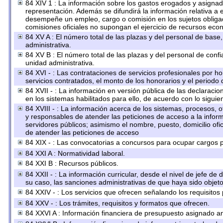
84 XIV 1 : La información sobre los gastos erogados y asignado
representación. Además se difundirá la información relativa a
desempeñe un empleo, cargo o comisión en los sujetos obligad
comisiones oficiales no supongan el ejercicio de recursos eco
84 XV A : El número total de las plazas y del personal de base,
administrativa.
84 XV B : El número total de las plazas y del personal de confi
unidad administrativa.
84 XVI - : Las contrataciones de servicios profesionales por h
servicios contratados, el monto de los honorarios y el periodo 
84 XVII - : La información en versión pública de las declaracion
en los sistemas habilitados para ello, de acuerdo con lo siguie
84 XVIII - : La información acerca de los sistemas, procesos, o
y responsables de atender las peticiones de acceso a la inform
servidores públicos; asimismo el nombre, puesto, domicilio ofic
de atender las peticiones de acceso
84 XIX - : Las convocatorias a concursos para ocupar cargos p
84 XXI A : Normatividad laboral.
84 XXI B : Recursos públicos.
84 XXII - : La información curricular, desde el nivel de jefe de
su caso, las sanciones administrativas de que haya sido objeto
84 XXIV - : Los servicios que ofrecen señalando los requisitos 
84 XXV - : Los trámites, requisitos y formatos que ofrecen.
84 XXVI A : Información financiera de presupuesto asignado an