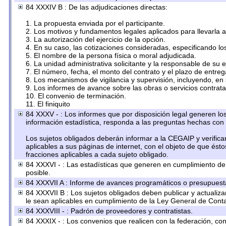
84 XXXIV B : De las adjudicaciones directas:
1. La propuesta enviada por el participante.
2. Los motivos y fundamentos legales aplicados para llevarla 
3. La autorización del ejercicio de la opción.
4. En su caso, las cotizaciones consideradas, especificando l
5. El nombre de la persona física o moral adjudicada.
6. La unidad administrativa solicitante y la responsable de su 
7. El número, fecha, el monto del contrato y el plazo de entreg
8. Los mecanismos de vigilancia y supervisión, incluyendo, en
9. Los informes de avance sobre las obras o servicios contrat
10. El convenio de terminación.
11. El finiquito
84 XXXV - : Los informes que por disposición legal generen los
información estadística, responda a las preguntas hechas con 
Los sujetos obligados deberán informar a la CEGAIP y verifica
aplicables a sus páginas de internet, con el objeto de que ést
fracciones aplicables a cada sujeto obligado.
84 XXXVI - : Las estadísticas que generen en cumplimiento d
posible.
84 XXXVII A : Informe de avances programáticos o presupuesta
84 XXXVII B : Los sujetos obligados deben publicar y actualiz
le sean aplicables en cumplimiento de la Ley General de Cont
84 XXXVIII - : Padrón de proveedores y contratistas.
84 XXXIX - : Los convenios que realicen con la federación, co