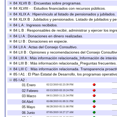
84 XLVII B : Encuestas sobre programas.
84 XLVIII - : Estudios financiados con recursos públicos.
84 XLIX A : Hipervínculo al listado de pensionados y jubilados.
84 XLIX B : Jubilados y pensionados. Listado de jubilados y p
84 L A : Ingresos recibidos.
84 L B : Responsables de recibir, administrar y ejercer los ingr
84 LI A : Donaciones en dinero realizadas.
84 LI B : Donaciones en especie.
84 LII A : Actas del Consejo Consultivo.
84 LII B : Opiniones y recomendaciones del Consejo Consultiv
84 LIII A : Más información relacionada_Información de interés
84 LIII B : Más información relacionada_Preguntas frecuentes.
84 LIII C : Más información relacionada. Transparencia proacti
85 I A1 : El Plan Estatal de Desarrollo, los programas operati
85 I A2 :
01 Enero
02/22/2019 02:23:39 PM
02 Febrero
03/13/2019 03:19:24 PM
03 Marzo
04/11/2019 11:21:34 PM
04 Abril
05/08/2019 01:09:31 PM
05 Mayo
06/28/2019 05:51:08 PM
06 Junio
07/05/2019 10:27:27 AM