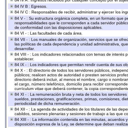
84 IV A : Ingresos recibidos por cualquier concepto por el sujet
84 IV B : Egresos.
84 IV C : Responsables de recibir, administrar y ejercer los ing
84 V - : Su estructura orgánica completa, en un formato que per
responsabilidades que le corresponden a cada servidor público
de conformidad con las disposiciones aplicables.
84 VI - : Las facultades de cada área.
84 VII - : Los manuales de organización, servicios que se ofr
las políticas de cada dependencia y unidad administrativa, qu
desarrollar.
84 VIII - : Los indicadores relacionados con temas de interés
establecer.
84 IX - : Los indicadores que permitan rendir cuenta de sus obj
84 X - : El directorio de todos los servidores públicos, indep
públicos; realicen actos de autoridad o presten servicios prof
directorio deberá incluir, al menos el nombre, cargo o nombram
el cargo, número telefónico, domicilio para recibir corresponden
currículum vitae que deberá contener, la copia correspondiente 
84 XI - : La remuneración bruta y neta de todos los servidores
sueldos, prestaciones, gratificaciones, primas, comisiones, d
periodicidad de dicha remuneración.
84 XII - : La agenda de actividades de los titulares de las dep
cabildos, sesiones plenarias y sesiones de trabajo a las que 
84 XIII - : La información contenida en las minutas, acuerdos 
disposición expresa de la Ley, se determine que deban realiza