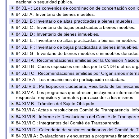
nacional o seguridad pública.
84 XL - : Los convenios de coordinación de concertación con lo
84 XLI A : Inventario de bienes muebles.
84 XLI B : Inventario de altas practicadas a bienes muebles.
84 XLI C : Inventario de bajas practicadas a bienes muebles.
84 XLI D : Inventario de bienes inmuebles.
84 XLI E : Inventario de altas practicadas a bienes inmuebles.
84 XLI F : Inventario de bajas practicadas a bienes inmuebles.
84 XLI G : Inventario de bienes muebles e inmuebles donados
84 XLII A : Recomendaciones emitidas por la Comisión Nacio
84 XLII B : Casos especiales emitidos por la CNDH u otros or
84 XLII C : Recomendaciones emitidas por Organismos interna
84 XLIV A : Los mecanismos de participación ciudadana.
84 XLIV B : Participación ciudadana, Resultado de los mecanis
84 XLV A : Los programas que ofrecen, incluyendo información s
respuesta, requisitos y formatos para acceder a los mismos.
84 XLV B : Trámites del Sujeto Obligado.
84 XLVI A : Actas y resoluciones Comité de Transparencia_Inf
84 XLVI B : Informe de Resoluciones del Comité de Transparen
84 XLVI C : Integrantes del Comité de Transparencia.
84 XLVI D : Calendario de sesiones ordinarias del Comité de 
84 XLVII A : Evaluaciones y encuestas a programas financiado