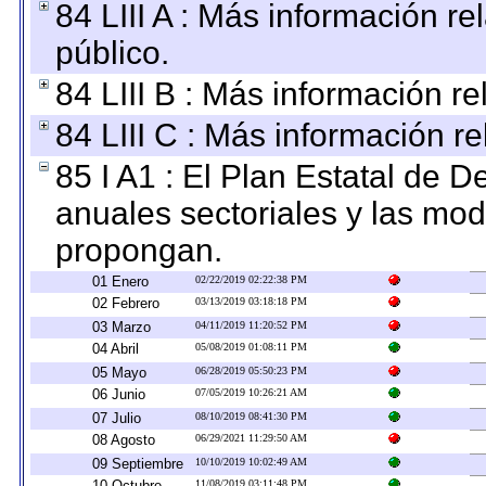
84 LIII A : Más información r
público.
84 LIII B : Más información r
84 LIII C : Más información r
85 I A1 : El Plan Estatal de D
anuales sectoriales y las mo
propongan.
01 Enero
02/22/2019 02:22:38 PM
02 Febrero
03/13/2019 03:18:18 PM
03 Marzo
04/11/2019 11:20:52 PM
04 Abril
05/08/2019 01:08:11 PM
05 Mayo
06/28/2019 05:50:23 PM
06 Junio
07/05/2019 10:26:21 AM
07 Julio
08/10/2019 08:41:30 PM
08 Agosto
06/29/2021 11:29:50 AM
09 Septiembre
10/10/2019 10:02:49 AM
10 Octubre
11/08/2019 03:11:48 PM