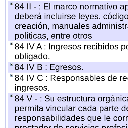
84 II - : El marco normativo a
deberá incluirse leyes, códig
creación, manuales administrat
políticas, entre otros
84 IV A : Ingresos recibidos p
obligado.
84 IV B : Egresos.
84 IV C : Responsables de reci
ingresos.
84 V - : Su estructura orgáni
permita vincular cada parte de
responsabilidades que le cor
prestador de servicios profes