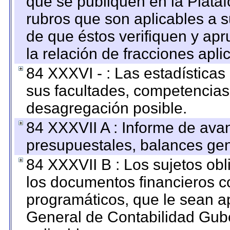
que se publiquen en la Plata
rubros que son aplicables a s
de que éstos verifiquen y ap
la relación de fracciones apli
84 XXXVI - : Las estadística
sus facultades, competencias
desagregación posible.
84 XXXVII A : Informe de ava
presupuestales, balances gen
84 XXXVII B : Los sujetos obl
los documentos financieros c
programáticos, que le sean a
General de Contabilidad Gub