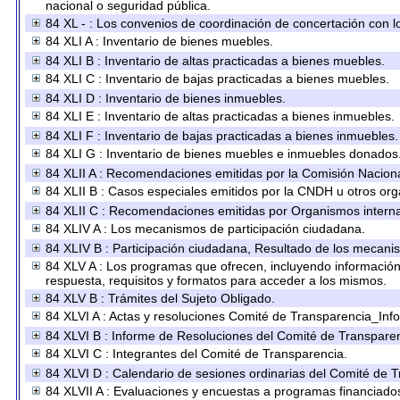
nacional o seguridad pública.
84 XL - : Los convenios de coordinación de concertación con lo
84 XLI A : Inventario de bienes muebles.
84 XLI B : Inventario de altas practicadas a bienes muebles.
84 XLI C : Inventario de bajas practicadas a bienes muebles.
84 XLI D : Inventario de bienes inmuebles.
84 XLI E : Inventario de altas practicadas a bienes inmuebles.
84 XLI F : Inventario de bajas practicadas a bienes inmuebles.
84 XLI G : Inventario de bienes muebles e inmuebles donados
84 XLII A : Recomendaciones emitidas por la Comisión Nacio
84 XLII B : Casos especiales emitidos por la CNDH u otros or
84 XLII C : Recomendaciones emitidas por Organismos interna
84 XLIV A : Los mecanismos de participación ciudadana.
84 XLIV B : Participación ciudadana, Resultado de los mecanis
84 XLV A : Los programas que ofrecen, incluyendo información s
respuesta, requisitos y formatos para acceder a los mismos.
84 XLV B : Trámites del Sujeto Obligado.
84 XLVI A : Actas y resoluciones Comité de Transparencia_Inf
84 XLVI B : Informe de Resoluciones del Comité de Transparen
84 XLVI C : Integrantes del Comité de Transparencia.
84 XLVI D : Calendario de sesiones ordinarias del Comité de 
84 XLVII A : Evaluaciones y encuestas a programas financiado