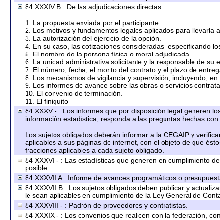
84 XXXIV B : De las adjudicaciones directas:
1. La propuesta enviada por el participante.
2. Los motivos y fundamentos legales aplicados para llevarla 
3. La autorización del ejercicio de la opción.
4. En su caso, las cotizaciones consideradas, especificando l
5. El nombre de la persona física o moral adjudicada.
6. La unidad administrativa solicitante y la responsable de su 
7. El número, fecha, el monto del contrato y el plazo de entreg
8. Los mecanismos de vigilancia y supervisión, incluyendo, en
9. Los informes de avance sobre las obras o servicios contrat
10. El convenio de terminación.
11. El finiquito
84 XXXV - : Los informes que por disposición legal generen los
información estadística, responda a las preguntas hechas con 
Los sujetos obligados deberán informar a la CEGAIP y verifica
aplicables a sus páginas de internet, con el objeto de que ést
fracciones aplicables a cada sujeto obligado.
84 XXXVI - : Las estadísticas que generen en cumplimiento d
posible.
84 XXXVII A : Informe de avances programáticos o presupuesta
84 XXXVII B : Los sujetos obligados deben publicar y actualiz
le sean aplicables en cumplimiento de la Ley General de Cont
84 XXXVIII - : Padrón de proveedores y contratistas.
84 XXXIX - : Los convenios que realicen con la federación, co