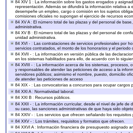
84 XIV 1 : La información sobre los gastos erogados y asignado
representación. Además se difundirá la información relativa a
desempeñe un empleo, cargo o comisión en los sujetos obligad
comisiones oficiales no supongan el ejercicio de recursos eco
84 XV A : El número total de las plazas y del personal de base,
administrativa.
84 XV B : El número total de las plazas y del personal de confi
unidad administrativa.
84 XVI - : Las contrataciones de servicios profesionales por h
servicios contratados, el monto de los honorarios y el periodo 
84 XVII - : La información en versión pública de las declaracion
en los sistemas habilitados para ello, de acuerdo con lo siguie
84 XVIII - : La información acerca de los sistemas, procesos, o
y responsables de atender las peticiones de acceso a la inform
servidores públicos; asimismo el nombre, puesto, domicilio ofic
de atender las peticiones de acceso
84 XIX - : Las convocatorias a concursos para ocupar cargos p
84 XXI A : Normatividad laboral.
84 XXI B : Recursos públicos.
84 XXII - : La información curricular, desde el nivel de jefe de
su caso, las sanciones administrativas de que haya sido objeto
84 XXIV - : Los servicios que ofrecen señalando los requisitos 
84 XXV - : Los trámites, requisitos y formatos que ofrecen.
84 XXVI A : Información financiera de presupuesto asignado an