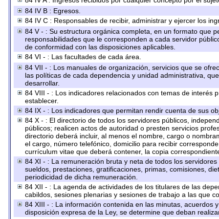
84 IV A : Ingresos recibidos por cualquier concepto por el sujet
84 IV B : Egresos.
84 IV C : Responsables de recibir, administrar y ejercer los ing
84 V - : Su estructura orgánica completa, en un formato que per
responsabilidades que le corresponden a cada servidor público
de conformidad con las disposiciones aplicables.
84 VI - : Las facultades de cada área.
84 VII - : Los manuales de organización, servicios que se ofr
las políticas de cada dependencia y unidad administrativa, qu
desarrollar.
84 VIII - : Los indicadores relacionados con temas de interés
establecer.
84 IX - : Los indicadores que permitan rendir cuenta de sus obj
84 X - : El directorio de todos los servidores públicos, indep
públicos; realicen actos de autoridad o presten servicios prof
directorio deberá incluir, al menos el nombre, cargo o nombram
el cargo, número telefónico, domicilio para recibir corresponden
currículum vitae que deberá contener, la copia correspondiente 
84 XI - : La remuneración bruta y neta de todos los servidores
sueldos, prestaciones, gratificaciones, primas, comisiones, d
periodicidad de dicha remuneración.
84 XII - : La agenda de actividades de los titulares de las dep
cabildos, sesiones plenarias y sesiones de trabajo a las que 
84 XIII - : La información contenida en las minutas, acuerdos 
disposición expresa de la Ley, se determine que deban realiza