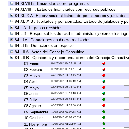
84 XLVII B : Encuestas sobre programas.
84 XLVIII - : Estudios financiados con recursos públicos.
84 XLIX A : Hipervínculo al listado de pensionados y jubilados.
84 XLIX B : Jubilados y pensionados. Listado de jubilados y p
84 L A : Ingresos recibidos.
84 L B : Responsables de recibir, administrar y ejercer los ingr
84 LI A : Donaciones en dinero realizadas.
84 LI B : Donaciones en especie.
84 LII A : Actas del Consejo Consultivo.
84 LII B : Opiniones y recomendaciones del Consejo Consultiv
01 Enero
02/22/2019 02:13:58 PM
02 Febrero
03/13/2019 03:10:44 PM
03 Marzo
04/11/2019 11:15:23 PM
04 Abril
05/08/2019 11:06:19 AM
05 Mayo
06/28/2019 05:46:40 PM
06 Junio
07/05/2019 10:19:18 AM
07 Julio
08/10/2019 08:36:18 PM
08 Agosto
06/29/2021 11:23:38 AM
09 Septiembre
10/09/2019 02:07:58 PM
10 Octubre
11/08/2019 03:08:47 PM
11 Noviembre
12/09/2019 01:26:49 PM