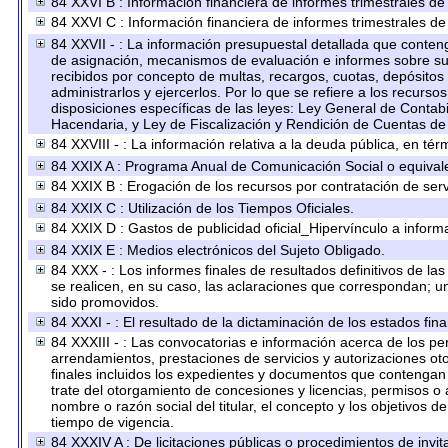
84 XXVI B : Información financiera de informes trimestrales de
84 XXVI C : Información financiera de informes trimestrales de
84 XXVII - : La información presupuestal detallada que conteng
de asignación, mecanismos de evaluación e informes sobre su 
recibidos por concepto de multas, recargos, cuotas, depósitos
administrarlos y ejercerlos. Por lo que se refiere a los recurso
disposiciones específicas de las leyes: Ley General de Conta
Hacendaria, y Ley de Fiscalización y Rendición de Cuentas de
84 XXVIII - : La información relativa a la deuda pública, en tér
84 XXIX A : Programa Anual de Comunicación Social o equival
84 XXIX B : Erogación de los recursos por contratación de servi
84 XXIX C : Utilización de los Tiempos Oficiales.
84 XXIX D : Gastos de publicidad oficial_Hipervínculo a informa
84 XXIX E : Medios electrónicos del Sujeto Obligado.
84 XXX - : Los informes finales de resultados definitivos de la
se realicen, en su caso, las aclaraciones que correspondan; 
sido promovidos.
84 XXXI - : El resultado de la dictaminación de los estados fina
84 XXXIII - : Las convocatorias e información acerca de los per
arrendamientos, prestaciones de servicios y autorizaciones ot
finales incluidos los expedientes y documentos que contengan 
trate del otorgamiento de concesiones y licencias, permisos o 
nombre o razón social del titular, el concepto y los objetivos d
tiempo de vigencia.
84 XXXIV A : De licitaciones públicas o procedimientos de invita