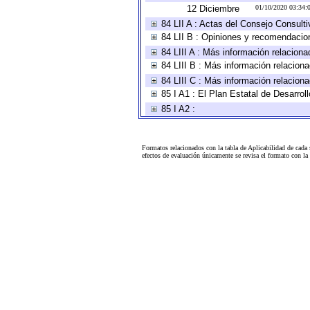
12 Diciembre
01/10/2020 03:34
84 LII A : Actas del Consejo Consulti
84 LII B : Opiniones y recomendacio
84 LIII A : Más información relaciona
84 LIII B : Más información relacion
84 LIII C : Más información relacion
85 I A1 : El Plan Estatal de Desarro
85 I A2 :
Formatos relacionados con la tabla de Aplicabilidad de cada
efectos de evaluación únicamente se revisa el formato con l