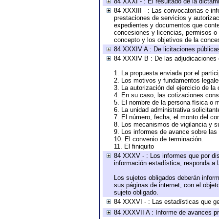
84 XXXI - : El resultado de la dictam
84 XXXIII - : Las convocatorias e in
prestaciones de servicios y autoriza
expedientes y documentos que conten
concesiones y licencias, permisos o a
concepto y los objetivos de la conces
84 XXXIV A : De licitaciones públicas
84 XXXIV B : De las adjudicaciones 
1. La propuesta enviada por el partic
2. Los motivos y fundamentos legales
3. La autorización del ejercicio de la
4. En su caso, las cotizaciones con
5. El nombre de la persona física o 
6. La unidad administrativa solicitan
7. El número, fecha, el monto del con
8. Los mecanismos de vigilancia y s
9. Los informes de avance sobre las 
10. El convenio de terminación.
11. El finiquito
84 XXXV - : Los informes que por dis
información estadística, responda a 
Los sujetos obligados deberán inform
sus páginas de internet, con el obje
sujeto obligado.
84 XXXVI - : Las estadísticas que g
84 XXXVII A : Informe de avances pr