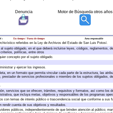
Denuncia
Motor de Búsqueda otros años
l :
En tiempo / Fuera de tiempo
Area responsable
archivístico referidos en la Ley de Archivos del Estado de San Luis Potosí.
e al sujeto obligado, en el que deberá incluirse leyes, códigos, reglamentos, 
riterios, políticas, entre otros
quier concepto por el sujeto obligado.
ministrar y ejercer los ingresos.
eta, en un formato que permita vincular cada parte de la estructura, las atri
, prestador de servicios profesionales o miembro de los sujetos obligados, d
.
ión, servicios que se ofrecen, trámites, requisitos y formatos, así como los
trativa, que incluya metas, objetivos y responsables de los programas operat
ados con temas de interés público o trascendencia social que conforme a sus f
n rendir cuenta de sus objetivos y resultados.
ervidores públicos, independientemente de que brinden atención al público; ma