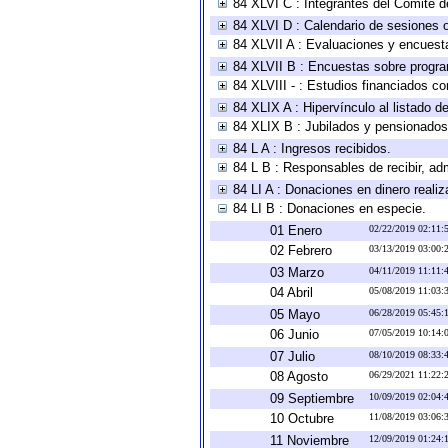
84 XLVI C : Integrantes del Comité d
84 XLVI D : Calendario de sesiones o
84 XLVII A : Evaluaciones y encuest
84 XLVII B : Encuestas sobre progr
84 XLVIII - : Estudios financiados co
84 XLIX A : Hipervínculo al listado d
84 XLIX B : Jubilados y pensionados
84 L A : Ingresos recibidos.
84 L B : Responsables de recibir, adm
84 LI A : Donaciones en dinero realiz
84 LI B : Donaciones en especie.
01 Enero
02/22/2019 02:11
02 Febrero
03/13/2019 03:00
03 Marzo
04/11/2019 11:11
04 Abril
05/08/2019 11:03
05 Mayo
06/28/2019 05:45
06 Junio
07/05/2019 10:14
07 Julio
08/10/2019 08:33
08 Agosto
06/29/2021 11:22
09 Septiembre
10/09/2019 02:04
10 Octubre
11/08/2019 03:06
11 Noviembre
12/09/2019 01:24