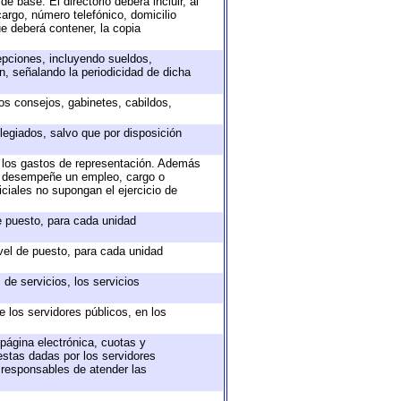
e base. El directorio deberá incluir, al
argo, número telefónico, domicilio
ue deberá contener, la copia
epciones, incluyendo sueldos,
, señalando la periodicidad de dicha
sos consejos, gabinetes, cabildos,
legiados, salvo que por disposición
o los gastos de representación. Además
ue desempeñe un empleo, cargo o
ciales no supongan el ejercicio de
de puesto, para cada unidad
ivel de puesto, para cada unidad
de servicios, los servicios
e los servidores públicos, en los
 página electrónica, cuotas y
estas dadas por los servidores
s responsables de atender las