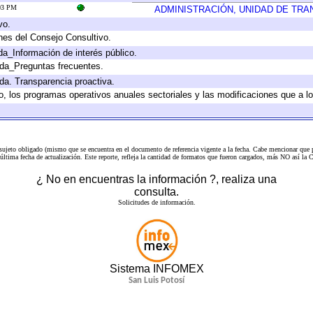
:03 PM
ADMINISTRACIÓN, UNIDAD DE TR
vo.
nes del Consejo Consultivo.
da_Información de interés público.
ada_Preguntas frecuentes.
ada. Transparencia proactiva.
llo, los programas operativos anuales sectoriales y las modificaciones que a
 sujeto obligado (mismo que se encuentra en el
documento de referencia
vigente a la fecha. Cabe mencionar que p
a última fecha de actualización. Este reporte, refleja la cantidad de formatos que fueron cargados, más NO así
¿ No en encuentras la información ?, realiza una
consulta.
Solicitudes de información.
Sistema INFOMEX
San Luis Potosí