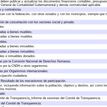
deben publicar y actualizar los documentos financieros contables, presupues
y General de Contabilidad Gubernamental y demás normatividad aplicable.
 y contratistas.
cen con la federación, con otros estados y con los municipios, siempre que 
ión de concertación con los sectores social y privado.
les.
icadas a bienes muebles.
icadas a bienes muebles.
ebles.
icadas a bienes inmuebles.
icadas a bienes inmuebles.
bles e inmuebles donados.
as por la Comisión Nacional de Derechos Humanos.
os por la CNDH u otros organismos.
as por Organismos internacionales.
cipación ciudadana.
, Resultado de los mecanismos de participación.
, incluyendo información sobre la población, objetivo y destino, así como lo
a los mismos.
gado.
mité de Transparencia_Informe de sesiones del Comité de Transparencia.
 del Comité de Transparencia.