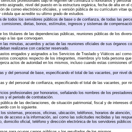
 servicios profesionales bajo el régimen de confianza u honorarios y personal d
o asignado, nivel del puesto en la estructura orgánica, fecha de alta en el c
ión de correo electrónico oficiales, y versión pública de su currículum vitae q
 y cédula que acredite su ultimo grado de estudios.
ta de todos los servidores públicos de base o de confianza, de todas las perc
s, comisiones, dietas, bonos, estímulos, ingresos y sistemas de compensación
e los titulares de las dependencias públicas, reuniones públicas de los diver
bajo a las que convoquen.
 en las minutas, acuerdos y actas de las reuniones oficiales de sus órganos co
deban realizarse con carácter reservado.
 gastos erogados y asignados a los Servicios de Traslado y Viáticos así com
 a estos conceptos respecto de los integrantes, miembros y/o toda persona q
ejerza actos de autoridad en los mismos, incluso cuando estas comisiones ofi
as y del personal de base, especificando el total de las vacantes, por nivel 
as y del personal de confianza, especificando el total de las vacantes, por n
icios profesionales por honorarios, señalando los nombres de los prestadores 
os y el periodo de contratación.
 pública de las declaraciones, de situación patrimonial, fiscal y de intereses d
uerdo con lo siguiente.
 los sistemas, procesos, oficinas, ubicación, teléfonos, horarios de atención,
es de acceso a la información, así como las solicitudes recibidas y las respu
 domicilio oficial, teléfono y dirección electrónica de los servidores público
rsos para ocupar cargos públicos y los resultados de los mismos.