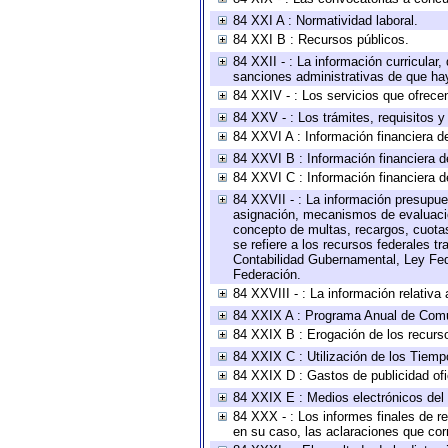
84 XXI A : Normatividad laboral.
84 XXI B : Recursos públicos.
84 XXII - : La información curricular,
sanciones administrativas de que hay
84 XXIV - : Los servicios que ofrecen
84 XXV - : Los trámites, requisitos 
84 XXVI A : Información financiera d
84 XXVI B : Información financiera d
84 XXVI C : Información financiera d
84 XXVII - : La información presupue
asignación, mecanismos de evaluación
concepto de multas, recargos, cuotas
se refiere a los recursos federales t
Contabilidad Gubernamental, Ley Fed
Federación.
84 XXVIII - : La información relativa
84 XXIX A : Programa Anual de Comun
84 XXIX B : Erogación de los recursos
84 XXIX C : Utilización de los Tiemp
84 XXIX D : Gastos de publicidad ofic
84 XXIX E : Medios electrónicos del
84 XXX - : Los informes finales de re
en su caso, las aclaraciones que co