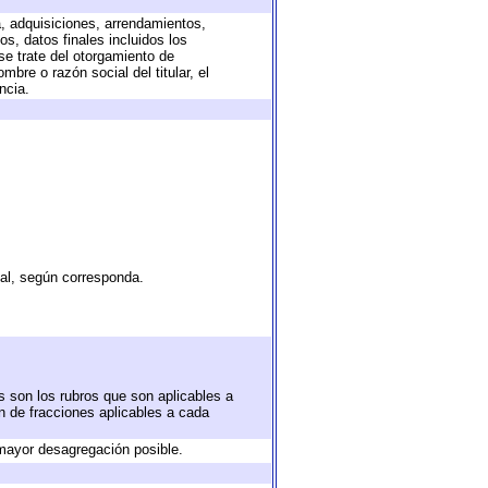
a, adquisiciones, arrendamientos,
s, datos finales incluidos los
e trate del otorgamiento de
bre o razón social del titular, el
ncia.
tal, según corresponda.
s son los rubros que son aplicables a
ón de fracciones aplicables a cada
mayor desagregación posible.