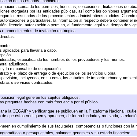
inación de los estados financieros.
formación acerca de los permisos, licencias, concesiones, licitaciones de obr
ciones otorgadas por las entidades públicas, así como las opiniones argumento
gan los resultados de los procedimientos administrativos aludidos. Cuando s
utorizaciones a particulares, la información al respecto deberá contener el nom
ión, licencia, autorización o permiso, el fundamento legal y el tiempo de vige
 o procedimientos de invitación restringida.
directas:
ipante.
 aplicados para llevarla a cabo.
 opción.
sideradas, especificando los nombres de los proveedores y los montos.
moral adjudicada.
te y la responsable de su ejecución.
trato y el plazo de entrega o de ejecución de los servicios u obra.
upervisión, incluyendo, en su caso, los estudios de impacto urbano y ambien
obras o servicios contratados.
posición legal generen los sujetos obligados;
las preguntas hechas con más frecuencia por el público.
ar a la CEGAIP y verificar que se publiquen en la Plataforma Nacional, cuále
to de que éstos verifiquen y aprueben, de forma fundada y motivada, la relaci
eneren en cumplimiento de sus facultades, competencias o funciones con la 
ogramáticos o presupuestales, balances generales y su estado financiero.