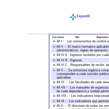
Expandir
Frac-Inciso
Mes
Registrado e
84 I - : Los instrumentos de control 
84 II - : El marco normativo aplicabl
administrativos, reglas de operación, c
84 IV A : Ingresos recibidos por cual
84 IV B : Egresos.
84 IV C : Responsables de recibir, ad
84 V - : Su estructura orgánica compl
corresponden a cada servidor público
aplicables.
84 VI - : Las facultades de cada área
84 VII - : Los manuales de organizac
de cada dependencia y unidad adminis
84 VIII - : Los indicadores relacion
84 IX - : Los indicadores que permita
84 X - : El directorio de todos los s