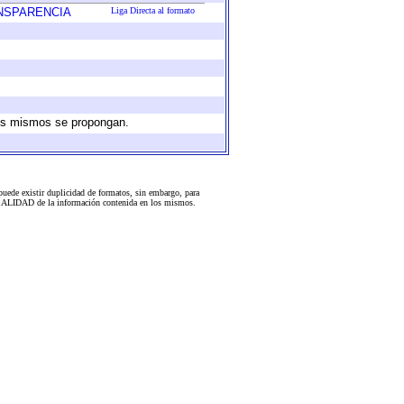
ANSPARENCIA
Liga Directa al formato
 los mismos se propongan.
uede existir duplicidad de formatos, sin embargo, para
 la CALIDAD de la información contenida en los mismos.