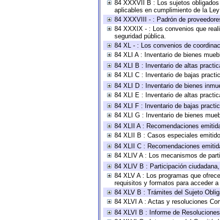
84 XXXVII B : Los sujetos obligados 
aplicables en cumplimiento de la Le
84 XXXVIII - : Padrón de proveedores
84 XXXIX - : Los convenios que reali
seguridad pública.
84 XL - : Los convenios de coordinac
84 XLI A : Inventario de bienes mueb
84 XLI B : Inventario de altas pract
84 XLI C : Inventario de bajas pract
84 XLI D : Inventario de bienes inmu
84 XLI E : Inventario de altas pract
84 XLI F : Inventario de bajas pract
84 XLI G : Inventario de bienes mue
84 XLII A : Recomendaciones emitid
84 XLII B : Casos especiales emitid
84 XLII C : Recomendaciones emitid
84 XLIV A : Los mecanismos de parti
84 XLIV B : Participación ciudadana
84 XLV A : Los programas que ofrecen
requisitos y formatos para acceder 
84 XLV B : Trámites del Sujeto Obli
84 XLVI A : Actas y resoluciones Co
84 XLVI B : Informe de Resoluciones