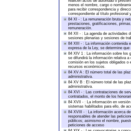
realicen actos de autoridad o presten
menos el nombre, cargo o nombramient
para recibir correspondencia y direcc
correspondiente al título profesional
84 XI - : La remuneración bruta y ne
prestaciones, gratificaciones, prima
remuneración.
84 XII - : La agenda de actividades d
sesiones plenarias y sesiones de tra
84 XIII - : La información contenida
expresa de la Ley, se determine que 
84 XIV 1 : La información sobre los
se difundirá la información relativa
comisión en los sujetos obligados o 
recursos económicos.
84 XV A : El número total de las plaz
administrativa.
84 XV B : El número total de las plaz
administrativa.
84 XVI - : Las contrataciones de serv
contratados, el monto de los honorari
84 XVII - : La información en versión
sistemas habilitados para ello, de ac
84 XVIII - : La información acerca de
responsables de atender las peticion
públicos; asimismo el nombre, puesto,
peticiones de acceso
84 XIX - : Las convocatorias a concu