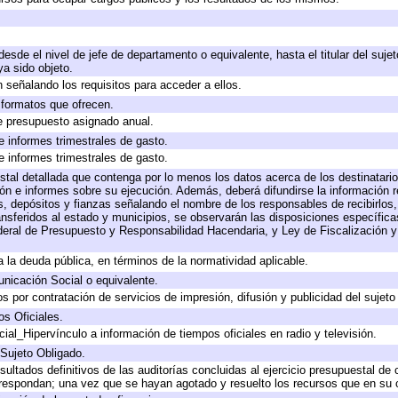
 desde el nivel de jefe de departamento o equivalente, hasta el titular del suj
a sido objeto.
 señalando los requisitos para acceder a ellos.
y formatos que ofrecen.
e presupuesto asignado anual.
e informes trimestrales de gasto.
e informes trimestrales de gasto.
stal detallada que contenga por lo menos los datos acerca de los destinatario
 e informes sobre su ejecución. Además, deberá difundirse la información re
, depósitos y fianzas señalando el nombre de los responsables de recibirlos, 
ransferidos al estado y municipios, se observarán las disposiciones específic
eral de Presupuesto y Responsabilidad Hacendaria, y Ley de Fiscalización y
 a la deuda pública, en términos de la normatividad aplicable.
icación Social o equivalente.
 por contratación de servicios de impresión, difusión y publicidad del sujeto
os Oficiales.
ial_Hipervínculo a información de tiempos oficiales en radio y televisión.
 Sujeto Obligado.
sultados definitivos de las auditorías concluidas al ejercicio presupuestal de 
rrespondan; una vez que se hayan agotado y resuelto los recursos que en su