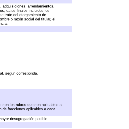
a, adquisiciones, arrendamientos,
s, datos finales incluidos los
e trate del otorgamiento de
bre o razón social del titular, el
ncia.
tal, según corresponda.
s son los rubros que son aplicables a
ón de fracciones aplicables a cada
mayor desagregación posible.