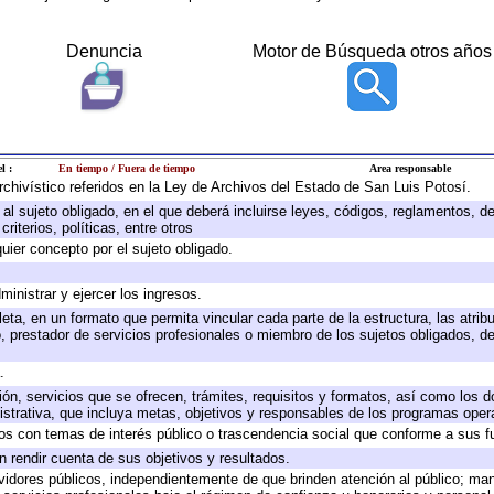
Denuncia
Motor de Búsqueda otros años
l :
En tiempo / Fuera de tiempo
Area responsable
archivístico referidos en la Ley de Archivos del Estado de San Luis Potosí.
e al sujeto obligado, en el que deberá incluirse leyes, códigos, reglamentos, 
riterios, políticas, entre otros
quier concepto por el sujeto obligado.
ministrar y ejercer los ingresos.
eta, en un formato que permita vincular cada parte de la estructura, las atri
, prestador de servicios profesionales o miembro de los sujetos obligados, d
.
ión, servicios que se ofrecen, trámites, requisitos y formatos, así como los
trativa, que incluya metas, objetivos y responsables de los programas operat
ados con temas de interés público o trascendencia social que conforme a sus f
n rendir cuenta de sus objetivos y resultados.
ervidores públicos, independientemente de que brinden atención al público; ma