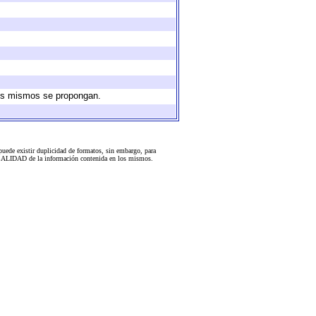
 los mismos se propongan.
uede existir duplicidad de formatos, sin embargo, para
 la CALIDAD de la información contenida en los mismos.