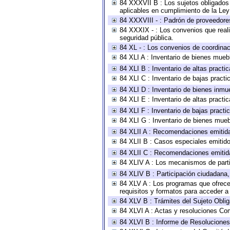
84 XXXVII B : Los sujetos obligados 
aplicables en cumplimiento de la Le
84 XXXVIII - : Padrón de proveedores
84 XXXIX - : Los convenios que reali
seguridad pública.
84 XL - : Los convenios de coordinac
84 XLI A : Inventario de bienes mueb
84 XLI B : Inventario de altas pract
84 XLI C : Inventario de bajas pract
84 XLI D : Inventario de bienes inmu
84 XLI E : Inventario de altas pract
84 XLI F : Inventario de bajas pract
84 XLI G : Inventario de bienes mue
84 XLII A : Recomendaciones emitid
84 XLII B : Casos especiales emitid
84 XLII C : Recomendaciones emitid
84 XLIV A : Los mecanismos de parti
84 XLIV B : Participación ciudadana
84 XLV A : Los programas que ofrecen
requisitos y formatos para acceder 
84 XLV B : Trámites del Sujeto Obli
84 XLVI A : Actas y resoluciones Co
84 XLVI B : Informe de Resoluciones