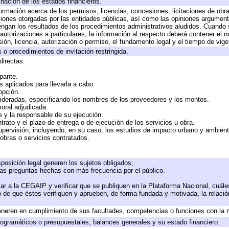
inación de los estados financieros.
formación acerca de los permisos, licencias, concesiones, licitaciones de obr
ciones otorgadas por las entidades públicas, así como las opiniones argumento
gan los resultados de los procedimientos administrativos aludidos. Cuando s
utorizaciones a particulares, la información al respecto deberá contener el nom
ión, licencia, autorización o permiso, el fundamento legal y el tiempo de vige
 o procedimientos de invitación restringida.
directas:
ipante.
 aplicados para llevarla a cabo.
 opción.
sideradas, especificando los nombres de los proveedores y los montos.
moral adjudicada.
te y la responsable de su ejecución.
trato y el plazo de entrega o de ejecución de los servicios u obra.
upervisión, incluyendo, en su caso, los estudios de impacto urbano y ambien
obras o servicios contratados.
posición legal generen los sujetos obligados;
las preguntas hechas con más frecuencia por el público.
ar a la CEGAIP y verificar que se publiquen en la Plataforma Nacional, cuále
to de que éstos verifiquen y aprueben, de forma fundada y motivada, la relaci
eneren en cumplimiento de sus facultades, competencias o funciones con la 
ogramáticos o presupuestales, balances generales y su estado financiero.