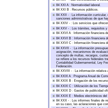
84 XXI A : Normatividad laboral.
84 XXI B : Recursos públicos.
84 XXII - : La información curricular,
sanciones administrativas de que hay
84 XXIV - : Los servicios que ofrecen
84 XXV - : Los trámites, requisitos 
84 XXVI A : Información financiera d
84 XXVI B : Información financiera d
84 XXVI C : Información financiera d
84 XXVII - : La información presupue
asignación, mecanismos de evaluación
concepto de multas, recargos, cuotas
se refiere a los recursos federales t
Contabilidad Gubernamental, Ley Fed
Federación.
84 XXVIII - : La información relativa
84 XXIX A : Programa Anual de Comun
84 XXIX B : Erogación de los recursos
84 XXIX C : Utilización de los Tiemp
84 XXIX D : Gastos de publicidad ofic
84 XXIX E : Medios electrónicos del
84 XXX - : Los informes finales de re
en su caso, las aclaraciones que co