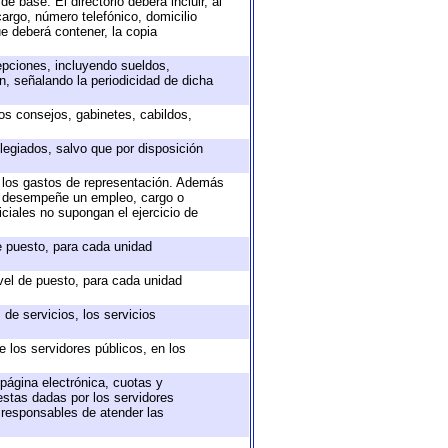
e base. El directorio deberá incluir, al
argo, número telefónico, domicilio
ue deberá contener, la copia
epciones, incluyendo sueldos,
, señalando la periodicidad de dicha
sos consejos, gabinetes, cabildos,
legiados, salvo que por disposición
o los gastos de representación. Además
ue desempeñe un empleo, cargo o
ciales no supongan el ejercicio de
de puesto, para cada unidad
ivel de puesto, para cada unidad
de servicios, los servicios
e los servidores públicos, en los
 página electrónica, cuotas y
estas dadas por los servidores
s responsables de atender las