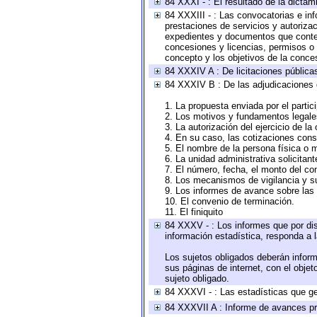
84 XXXI - : El resultado de la dictam
84 XXXIII - : Las convocatorias e in
prestaciones de servicios y autoriza
expedientes y documentos que conten
concesiones y licencias, permisos o a
concepto y los objetivos de la conces
84 XXXIV A : De licitaciones públicas
84 XXXIV B : De las adjudicaciones 
1. La propuesta enviada por el partic
2. Los motivos y fundamentos legales
3. La autorización del ejercicio de la
4. En su caso, las cotizaciones con
5. El nombre de la persona física o 
6. La unidad administrativa solicitan
7. El número, fecha, el monto del con
8. Los mecanismos de vigilancia y s
9. Los informes de avance sobre las 
10. El convenio de terminación.
11. El finiquito
84 XXXV - : Los informes que por dis
información estadística, responda a 
Los sujetos obligados deberán inform
sus páginas de internet, con el obje
sujeto obligado.
84 XXXVI - : Las estadísticas que g
84 XXXVII A : Informe de avances pr