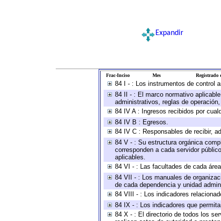
Expandir
Frac-Inciso
Mes
Registrado e
84 I - : Los instrumentos de control 
84 II - : El marco normativo aplicabl
administrativos, reglas de operación, c
84 IV A : Ingresos recibidos por cual
84 IV B : Egresos.
84 IV C : Responsables de recibir, ad
84 V - : Su estructura orgánica compl
corresponden a cada servidor público
aplicables.
84 VI - : Las facultades de cada área
84 VII - : Los manuales de organizac
de cada dependencia y unidad adminis
84 VIII - : Los indicadores relacion
84 IX - : Los indicadores que permita
84 X - : El directorio de todos los s