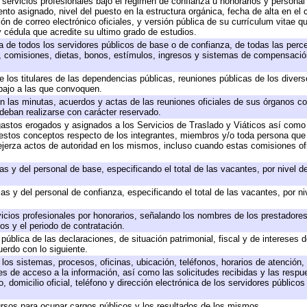
 servicios profesionales bajo el régimen de confianza u honorarios y personal d
o asignado, nivel del puesto en la estructura orgánica, fecha de alta en el c
ión de correo electrónico oficiales, y versión pública de su currículum vitae q
 y cédula que acredite su ultimo grado de estudios.
ta de todos los servidores públicos de base o de confianza, de todas las perc
s, comisiones, dietas, bonos, estímulos, ingresos y sistemas de compensación
e los titulares de las dependencias públicas, reuniones públicas de los diver
bajo a las que convoquen.
 en las minutas, acuerdos y actas de las reuniones oficiales de sus órganos co
deban realizarse con carácter reservado.
 gastos erogados y asignados a los Servicios de Traslado y Viáticos así com
 a estos conceptos respecto de los integrantes, miembros y/o toda persona q
ejerza actos de autoridad en los mismos, incluso cuando estas comisiones ofi
as y del personal de base, especificando el total de las vacantes, por nivel 
as y del personal de confianza, especificando el total de las vacantes, por n
icios profesionales por honorarios, señalando los nombres de los prestadores 
os y el periodo de contratación.
 pública de las declaraciones, de situación patrimonial, fiscal y de intereses d
uerdo con lo siguiente.
 los sistemas, procesos, oficinas, ubicación, teléfonos, horarios de atención,
es de acceso a la información, así como las solicitudes recibidas y las respu
 domicilio oficial, teléfono y dirección electrónica de los servidores público
rsos para ocupar cargos públicos y los resultados de los mismos.