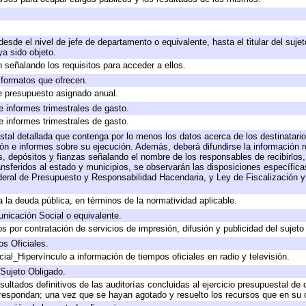
 desde el nivel de jefe de departamento o equivalente, hasta el titular del suj
a sido objeto.
 señalando los requisitos para acceder a ellos.
y formatos que ofrecen.
e presupuesto asignado anual.
e informes trimestrales de gasto.
e informes trimestrales de gasto.
stal detallada que contenga por lo menos los datos acerca de los destinatario
 e informes sobre su ejecución. Además, deberá difundirse la información re
, depósitos y fianzas señalando el nombre de los responsables de recibirlos, 
ransferidos al estado y municipios, se observarán las disposiciones específic
eral de Presupuesto y Responsabilidad Hacendaria, y Ley de Fiscalización y
 a la deuda pública, en términos de la normatividad aplicable.
icación Social o equivalente.
 por contratación de servicios de impresión, difusión y publicidad del sujeto
os Oficiales.
ial_Hipervínculo a información de tiempos oficiales en radio y televisión.
 Sujeto Obligado.
sultados definitivos de las auditorías concluidas al ejercicio presupuestal de 
rrespondan; una vez que se hayan agotado y resuelto los recursos que en su