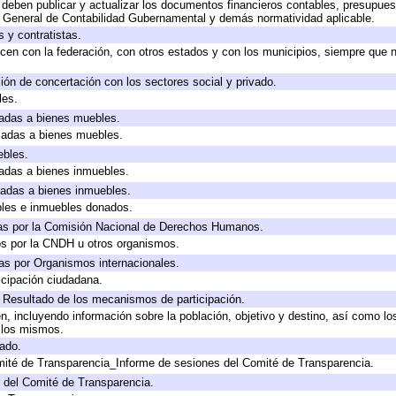
deben publicar y actualizar los documentos financieros contables, presupues
y General de Contabilidad Gubernamental y demás normatividad aplicable.
 y contratistas.
cen con la federación, con otros estados y con los municipios, siempre que 
ión de concertación con los sectores social y privado.
les.
icadas a bienes muebles.
icadas a bienes muebles.
ebles.
icadas a bienes inmuebles.
icadas a bienes inmuebles.
bles e inmuebles donados.
as por la Comisión Nacional de Derechos Humanos.
os por la CNDH u otros organismos.
as por Organismos internacionales.
cipación ciudadana.
, Resultado de los mecanismos de participación.
, incluyendo información sobre la población, objetivo y destino, así como lo
a los mismos.
gado.
mité de Transparencia_Informe de sesiones del Comité de Transparencia.
 del Comité de Transparencia.