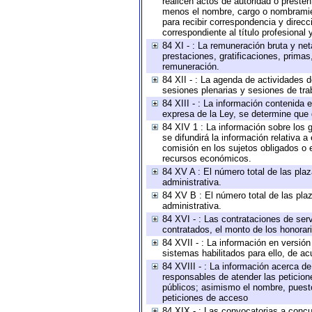
realicen actos de autoridad o presten
menos el nombre, cargo o nombramient
para recibir correspondencia y direcc
correspondiente al título profesional
84 XI - : La remuneración bruta y ne
prestaciones, gratificaciones, prima
remuneración.
84 XII - : La agenda de actividades d
sesiones plenarias y sesiones de tra
84 XIII - : La información contenida
expresa de la Ley, se determine que 
84 XIV 1 : La información sobre los
se difundirá la información relativa
comisión en los sujetos obligados o 
recursos económicos.
84 XV A : El número total de las plaz
administrativa.
84 XV B : El número total de las plaz
administrativa.
84 XVI - : Las contrataciones de serv
contratados, el monto de los honorari
84 XVII - : La información en versión
sistemas habilitados para ello, de ac
84 XVIII - : La información acerca de
responsables de atender las peticion
públicos; asimismo el nombre, puesto,
peticiones de acceso
84 XIX - : Las convocatorias a concu