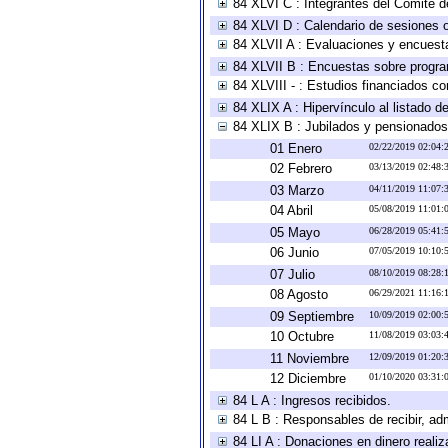
84 XLVI C : Integrantes del Comité d
84 XLVI D : Calendario de sesiones o
84 XLVII A : Evaluaciones y encuest
84 XLVII B : Encuestas sobre progr
84 XLVIII - : Estudios financiados co
84 XLIX A : Hipervínculo al listado d
84 XLIX B : Jubilados y pensionados
01 Enero
02/22/2019 02:04
02 Febrero
03/13/2019 02:48
03 Marzo
04/11/2019 11:07
04 Abril
05/08/2019 11:01
05 Mayo
06/28/2019 05:41
06 Junio
07/05/2019 10:10
07 Julio
08/10/2019 08:28
08 Agosto
06/29/2021 11:16
09 Septiembre
10/09/2019 02:00
10 Octubre
11/08/2019 03:03
11 Noviembre
12/09/2019 01:20
12 Diciembre
01/10/2020 03:31
84 L A : Ingresos recibidos.
84 L B : Responsables de recibir, adm
84 LI A : Donaciones en dinero realiz