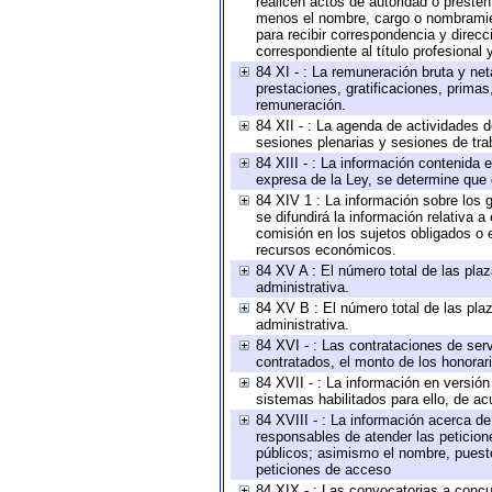
realicen actos de autoridad o presten
menos el nombre, cargo o nombramient
para recibir correspondencia y direcc
correspondiente al título profesional
84 XI - : La remuneración bruta y ne
prestaciones, gratificaciones, prima
remuneración.
84 XII - : La agenda de actividades d
sesiones plenarias y sesiones de tra
84 XIII - : La información contenida
expresa de la Ley, se determine que 
84 XIV 1 : La información sobre los
se difundirá la información relativa
comisión en los sujetos obligados o 
recursos económicos.
84 XV A : El número total de las plaz
administrativa.
84 XV B : El número total de las plaz
administrativa.
84 XVI - : Las contrataciones de serv
contratados, el monto de los honorari
84 XVII - : La información en versión
sistemas habilitados para ello, de ac
84 XVIII - : La información acerca de
responsables de atender las peticion
públicos; asimismo el nombre, puesto,
peticiones de acceso
84 XIX - : Las convocatorias a concu