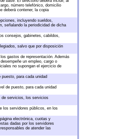
e base. El directorio deberá incluir, al
argo, número telefónico, domicilio
ue deberá contener, la copia
epciones, incluyendo sueldos,
, señalando la periodicidad de dicha
sos consejos, gabinetes, cabildos,
legiados, salvo que por disposición
o los gastos de representación. Además
ue desempeñe un empleo, cargo o
ciales no supongan el ejercicio de
de puesto, para cada unidad
ivel de puesto, para cada unidad
de servicios, los servicios
e los servidores públicos, en los
 página electrónica, cuotas y
estas dadas por los servidores
s responsables de atender las