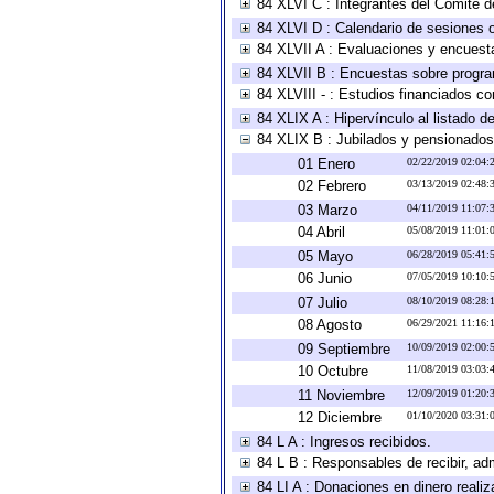
84 XLVI C : Integrantes del Comité d
84 XLVI D : Calendario de sesiones o
84 XLVII A : Evaluaciones y encuest
84 XLVII B : Encuestas sobre progr
84 XLVIII - : Estudios financiados co
84 XLIX A : Hipervínculo al listado d
84 XLIX B : Jubilados y pensionados
01 Enero
02/22/2019 02:04
02 Febrero
03/13/2019 02:48
03 Marzo
04/11/2019 11:07
04 Abril
05/08/2019 11:01
05 Mayo
06/28/2019 05:41
06 Junio
07/05/2019 10:10
07 Julio
08/10/2019 08:28
08 Agosto
06/29/2021 11:16
09 Septiembre
10/09/2019 02:00
10 Octubre
11/08/2019 03:03
11 Noviembre
12/09/2019 01:20
12 Diciembre
01/10/2020 03:31
84 L A : Ingresos recibidos.
84 L B : Responsables de recibir, adm
84 LI A : Donaciones en dinero realiz