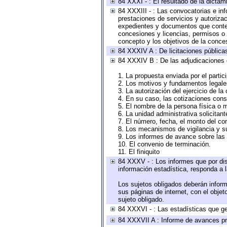
84 XXXI - : El resultado de la dictam
84 XXXIII - : Las convocatorias e in
prestaciones de servicios y autoriza
expedientes y documentos que conten
concesiones y licencias, permisos o a
concepto y los objetivos de la conces
84 XXXIV A : De licitaciones públicas
84 XXXIV B : De las adjudicaciones 
1. La propuesta enviada por el partic
2. Los motivos y fundamentos legales
3. La autorización del ejercicio de la
4. En su caso, las cotizaciones con
5. El nombre de la persona física o 
6. La unidad administrativa solicitan
7. El número, fecha, el monto del con
8. Los mecanismos de vigilancia y s
9. Los informes de avance sobre las 
10. El convenio de terminación.
11. El finiquito
84 XXXV - : Los informes que por dis
información estadística, responda a 
Los sujetos obligados deberán inform
sus páginas de internet, con el obje
sujeto obligado.
84 XXXVI - : Las estadísticas que g
84 XXXVII A : Informe de avances pr