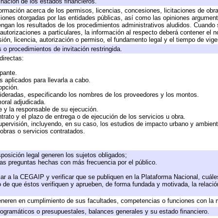
inación de los estados financieros.
formación acerca de los permisos, licencias, concesiones, licitaciones de obr
ciones otorgadas por las entidades públicas, así como las opiniones argumento
gan los resultados de los procedimientos administrativos aludidos. Cuando s
utorizaciones a particulares, la información al respecto deberá contener el nom
ión, licencia, autorización o permiso, el fundamento legal y el tiempo de vige
 o procedimientos de invitación restringida.
directas:
ipante.
 aplicados para llevarla a cabo.
 opción.
sideradas, especificando los nombres de los proveedores y los montos.
moral adjudicada.
te y la responsable de su ejecución.
trato y el plazo de entrega o de ejecución de los servicios u obra.
upervisión, incluyendo, en su caso, los estudios de impacto urbano y ambien
obras o servicios contratados.
posición legal generen los sujetos obligados;
las preguntas hechas con más frecuencia por el público.
ar a la CEGAIP y verificar que se publiquen en la Plataforma Nacional, cuále
to de que éstos verifiquen y aprueben, de forma fundada y motivada, la relaci
eneren en cumplimiento de sus facultades, competencias o funciones con la 
ogramáticos o presupuestales, balances generales y su estado financiero.