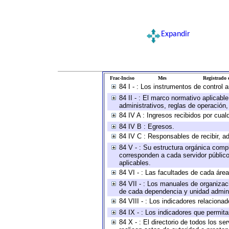
Expandir
Frac-Inciso
Mes
Registrado e
84 I - : Los instrumentos de control 
84 II - : El marco normativo aplicabl
administrativos, reglas de operación, c
84 IV A : Ingresos recibidos por cual
84 IV B : Egresos.
84 IV C : Responsables de recibir, ad
84 V - : Su estructura orgánica compl
corresponden a cada servidor público
aplicables.
84 VI - : Las facultades de cada área
84 VII - : Los manuales de organizac
de cada dependencia y unidad adminis
84 VIII - : Los indicadores relacion
84 IX - : Los indicadores que permita
84 X - : El directorio de todos los s