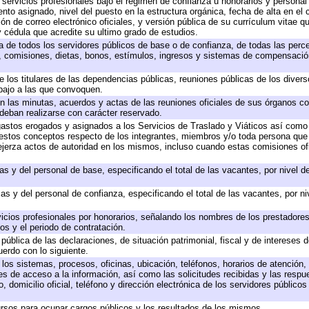
 servicios profesionales bajo el régimen de confianza u honorarios y personal d
o asignado, nivel del puesto en la estructura orgánica, fecha de alta en el c
ión de correo electrónico oficiales, y versión pública de su currículum vitae q
 y cédula que acredite su ultimo grado de estudios.
ta de todos los servidores públicos de base o de confianza, de todas las perc
s, comisiones, dietas, bonos, estímulos, ingresos y sistemas de compensación
e los titulares de las dependencias públicas, reuniones públicas de los diver
bajo a las que convoquen.
 en las minutas, acuerdos y actas de las reuniones oficiales de sus órganos co
deban realizarse con carácter reservado.
 gastos erogados y asignados a los Servicios de Traslado y Viáticos así com
 a estos conceptos respecto de los integrantes, miembros y/o toda persona q
ejerza actos de autoridad en los mismos, incluso cuando estas comisiones ofi
as y del personal de base, especificando el total de las vacantes, por nivel 
as y del personal de confianza, especificando el total de las vacantes, por n
icios profesionales por honorarios, señalando los nombres de los prestadores 
os y el periodo de contratación.
 pública de las declaraciones, de situación patrimonial, fiscal y de intereses d
uerdo con lo siguiente.
 los sistemas, procesos, oficinas, ubicación, teléfonos, horarios de atención,
es de acceso a la información, así como las solicitudes recibidas y las respu
 domicilio oficial, teléfono y dirección electrónica de los servidores público
rsos para ocupar cargos públicos y los resultados de los mismos.