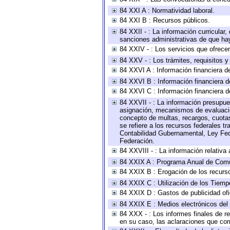
84 XXI A : Normatividad laboral.
84 XXI B : Recursos públicos.
84 XXII - : La información curricular,
sanciones administrativas de que hay
84 XXIV - : Los servicios que ofrecen
84 XXV - : Los trámites, requisitos 
84 XXVI A : Información financiera d
84 XXVI B : Información financiera d
84 XXVI C : Información financiera d
84 XXVII - : La información presupue
asignación, mecanismos de evaluación
concepto de multas, recargos, cuotas
se refiere a los recursos federales t
Contabilidad Gubernamental, Ley Fed
Federación.
84 XXVIII - : La información relativa
84 XXIX A : Programa Anual de Comun
84 XXIX B : Erogación de los recursos
84 XXIX C : Utilización de los Tiemp
84 XXIX D : Gastos de publicidad ofic
84 XXIX E : Medios electrónicos del
84 XXX - : Los informes finales de re
en su caso, las aclaraciones que co