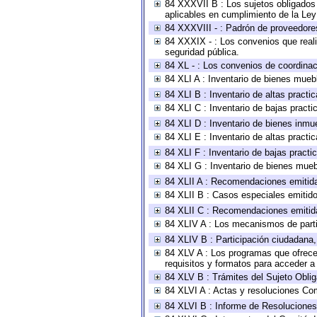
84 XXXVII B : Los sujetos obligados 
aplicables en cumplimiento de la Le
84 XXXVIII - : Padrón de proveedores
84 XXXIX - : Los convenios que reali
seguridad pública.
84 XL - : Los convenios de coordinac
84 XLI A : Inventario de bienes mueb
84 XLI B : Inventario de altas pract
84 XLI C : Inventario de bajas pract
84 XLI D : Inventario de bienes inmu
84 XLI E : Inventario de altas pract
84 XLI F : Inventario de bajas pract
84 XLI G : Inventario de bienes mue
84 XLII A : Recomendaciones emitid
84 XLII B : Casos especiales emitid
84 XLII C : Recomendaciones emitid
84 XLIV A : Los mecanismos de parti
84 XLIV B : Participación ciudadana
84 XLV A : Los programas que ofrecen
requisitos y formatos para acceder 
84 XLV B : Trámites del Sujeto Obli
84 XLVI A : Actas y resoluciones Co
84 XLVI B : Informe de Resoluciones