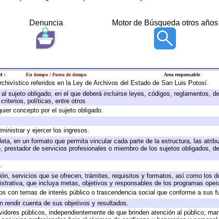
Denuncia
Motor de Búsqueda otros años
l :
En tiempo / Fuera de tiempo
Area responsable
archivístico referidos en la Ley de Archivos del Estado de San Luis Potosí.
e al sujeto obligado, en el que deberá incluirse leyes, códigos, reglamentos, 
riterios, políticas, entre otros
quier concepto por el sujeto obligado.
ministrar y ejercer los ingresos.
eta, en un formato que permita vincular cada parte de la estructura, las atri
, prestador de servicios profesionales o miembro de los sujetos obligados, d
.
ión, servicios que se ofrecen, trámites, requisitos y formatos, así como los
trativa, que incluya metas, objetivos y responsables de los programas operat
ados con temas de interés público o trascendencia social que conforme a sus f
n rendir cuenta de sus objetivos y resultados.
ervidores públicos, independientemente de que brinden atención al público; ma