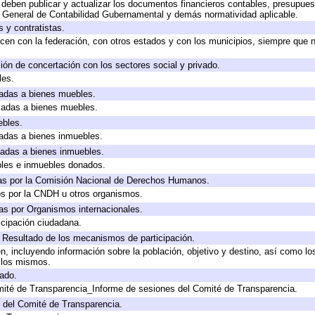
deben publicar y actualizar los documentos financieros contables, presupues
y General de Contabilidad Gubernamental y demás normatividad aplicable.
 y contratistas.
cen con la federación, con otros estados y con los municipios, siempre que 
ión de concertación con los sectores social y privado.
les.
icadas a bienes muebles.
icadas a bienes muebles.
ebles.
icadas a bienes inmuebles.
icadas a bienes inmuebles.
bles e inmuebles donados.
as por la Comisión Nacional de Derechos Humanos.
os por la CNDH u otros organismos.
as por Organismos internacionales.
cipación ciudadana.
, Resultado de los mecanismos de participación.
, incluyendo información sobre la población, objetivo y destino, así como lo
a los mismos.
gado.
mité de Transparencia_Informe de sesiones del Comité de Transparencia.
 del Comité de Transparencia.