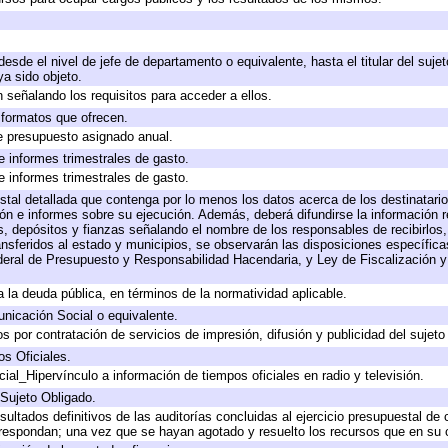
 desde el nivel de jefe de departamento o equivalente, hasta el titular del suj
a sido objeto.
 señalando los requisitos para acceder a ellos.
y formatos que ofrecen.
e presupuesto asignado anual.
e informes trimestrales de gasto.
e informes trimestrales de gasto.
stal detallada que contenga por lo menos los datos acerca de los destinatario
 e informes sobre su ejecución. Además, deberá difundirse la información re
, depósitos y fianzas señalando el nombre de los responsables de recibirlos, 
ransferidos al estado y municipios, se observarán las disposiciones específic
eral de Presupuesto y Responsabilidad Hacendaria, y Ley de Fiscalización y
 a la deuda pública, en términos de la normatividad aplicable.
icación Social o equivalente.
 por contratación de servicios de impresión, difusión y publicidad del sujeto
os Oficiales.
ial_Hipervínculo a información de tiempos oficiales en radio y televisión.
 Sujeto Obligado.
sultados definitivos de las auditorías concluidas al ejercicio presupuestal de 
rrespondan; una vez que se hayan agotado y resuelto los recursos que en su