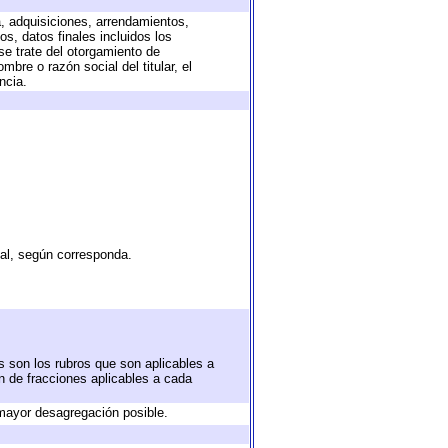
a, adquisiciones, arrendamientos,
s, datos finales incluidos los
e trate del otorgamiento de
bre o razón social del titular, el
ncia.
tal, según corresponda.
s son los rubros que son aplicables a
ón de fracciones aplicables a cada
mayor desagregación posible.