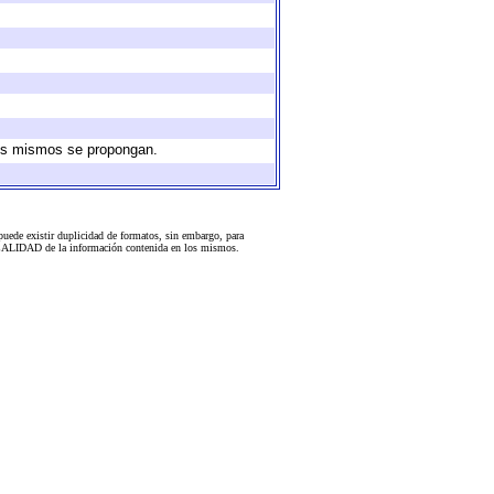
 los mismos se propongan.
uede existir duplicidad de formatos, sin embargo, para
 la CALIDAD de la información contenida en los mismos.