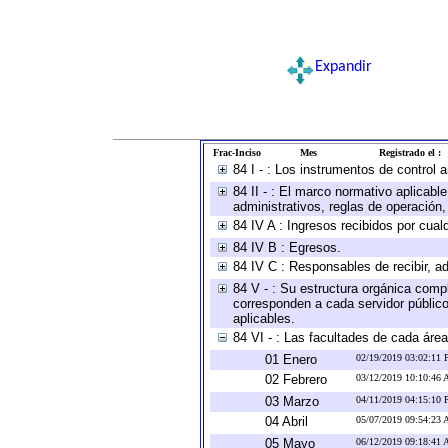
Expandir
Frac-Inciso
Mes
Registrado el :
84 I - : Los instrumentos de control 
84 II - : El marco normativo aplicabl
administrativos, reglas de operación, c
84 IV A : Ingresos recibidos por cual
84 IV B : Egresos.
84 IV C : Responsables de recibir, ad
84 V - : Su estructura orgánica compl
corresponden a cada servidor público
aplicables.
84 VI - : Las facultades de cada área
01 Enero
02/19/2019 03:02:11
02 Febrero
03/12/2019 10:10:46
03 Marzo
04/11/2019 04:15:10
04 Abril
05/07/2019 09:54:23
05 Mayo
06/12/2019 09:18:41