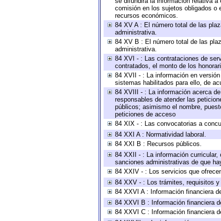
se difundirá la información relativa
comisión en los sujetos obligados o 
recursos económicos.
84 XV A : El número total de las plaz
administrativa.
84 XV B : El número total de las plaz
administrativa.
84 XVI - : Las contrataciones de serv
contratados, el monto de los honorari
84 XVII - : La información en versión
sistemas habilitados para ello, de ac
84 XVIII - : La información acerca de
responsables de atender las peticion
públicos; asimismo el nombre, puesto,
peticiones de acceso
84 XIX - : Las convocatorias a concu
84 XXI A : Normatividad laboral.
84 XXI B : Recursos públicos.
84 XXII - : La información curricular,
sanciones administrativas de que hay
84 XXIV - : Los servicios que ofrecen
84 XXV - : Los trámites, requisitos 
84 XXVI A : Información financiera d
84 XXVI B : Información financiera d
84 XXVI C : Información financiera d