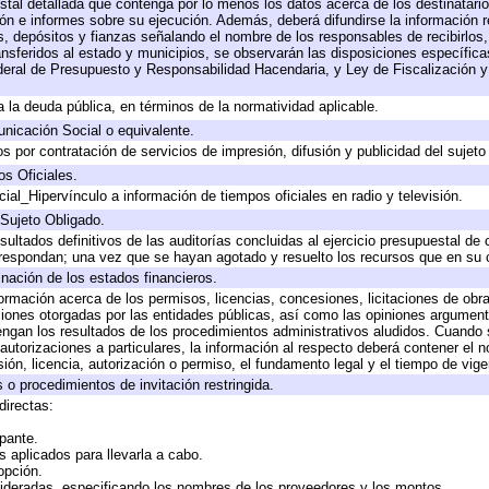
stal detallada que contenga por lo menos los datos acerca de los destinatario
 e informes sobre su ejecución. Además, deberá difundirse la información re
, depósitos y fianzas señalando el nombre de los responsables de recibirlos, 
ransferidos al estado y municipios, se observarán las disposiciones específic
eral de Presupuesto y Responsabilidad Hacendaria, y Ley de Fiscalización y
 a la deuda pública, en términos de la normatividad aplicable.
icación Social o equivalente.
 por contratación de servicios de impresión, difusión y publicidad del sujeto
os Oficiales.
ial_Hipervínculo a información de tiempos oficiales en radio y televisión.
 Sujeto Obligado.
sultados definitivos de las auditorías concluidas al ejercicio presupuestal de 
rrespondan; una vez que se hayan agotado y resuelto los recursos que en su
inación de los estados financieros.
formación acerca de los permisos, licencias, concesiones, licitaciones de obr
ciones otorgadas por las entidades públicas, así como las opiniones argumento
gan los resultados de los procedimientos administrativos aludidos. Cuando s
utorizaciones a particulares, la información al respecto deberá contener el nom
ión, licencia, autorización o permiso, el fundamento legal y el tiempo de vige
 o procedimientos de invitación restringida.
directas:
ipante.
 aplicados para llevarla a cabo.
 opción.
sideradas, especificando los nombres de los proveedores y los montos.