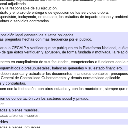
moral adjudicada.
te y la responsable de su ejecución.
trato y el plazo de entrega o de ejecución de los servicios u obra.
upervisión, incluyendo, en su caso, los estudios de impacto urbano y ambien
obras o servicios contratados.
posición legal generen los sujetos obligados;
las preguntas hechas con más frecuencia por el público.
ar a la CEGAIP y verificar que se publiquen en la Plataforma Nacional, cuále
to de que éstos verifiquen y aprueben, de forma fundada y motivada, la relaci
eneren en cumplimiento de sus facultades, competencias o funciones con la 
ogramáticos o presupuestales, balances generales y su estado financiero.
deben publicar y actualizar los documentos financieros contables, presupues
y General de Contabilidad Gubernamental y demás normatividad aplicable.
 y contratistas.
cen con la federación, con otros estados y con los municipios, siempre que 
ión de concertación con los sectores social y privado.
les.
icadas a bienes muebles.
icadas a bienes muebles.
ebles.
icadas a bienes inmuebles.