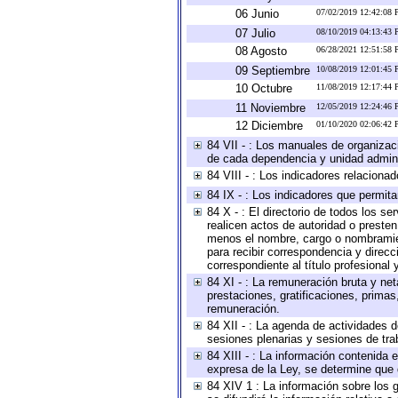
06 Junio
07/02/2019 12:42:08
07 Julio
08/10/2019 04:13:43
08 Agosto
06/28/2021 12:51:58
09 Septiembre
10/08/2019 12:01:45
10 Octubre
11/08/2019 12:17:44
11 Noviembre
12/05/2019 12:24:46
12 Diciembre
01/10/2020 02:06:42
84 VII - : Los manuales de organizac
de cada dependencia y unidad adminis
84 VIII - : Los indicadores relacion
84 IX - : Los indicadores que permita
84 X - : El directorio de todos los s
realicen actos de autoridad o presten
menos el nombre, cargo o nombramient
para recibir correspondencia y direcc
correspondiente al título profesional
84 XI - : La remuneración bruta y ne
prestaciones, gratificaciones, prima
remuneración.
84 XII - : La agenda de actividades d
sesiones plenarias y sesiones de tra
84 XIII - : La información contenida
expresa de la Ley, se determine que 
84 XIV 1 : La información sobre los