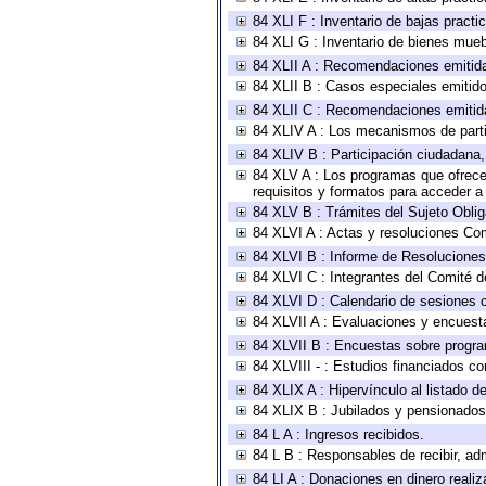
84 XLI F : Inventario de bajas pract
84 XLI G : Inventario de bienes mue
84 XLII A : Recomendaciones emitid
84 XLII B : Casos especiales emitid
84 XLII C : Recomendaciones emitid
84 XLIV A : Los mecanismos de parti
84 XLIV B : Participación ciudadana
84 XLV A : Los programas que ofrecen
requisitos y formatos para acceder 
84 XLV B : Trámites del Sujeto Obli
84 XLVI A : Actas y resoluciones Co
84 XLVI B : Informe de Resoluciones
84 XLVI C : Integrantes del Comité d
84 XLVI D : Calendario de sesiones o
84 XLVII A : Evaluaciones y encuest
84 XLVII B : Encuestas sobre progr
84 XLVIII - : Estudios financiados co
84 XLIX A : Hipervínculo al listado d
84 XLIX B : Jubilados y pensionados
84 L A : Ingresos recibidos.
84 L B : Responsables de recibir, adm
84 LI A : Donaciones en dinero realiz