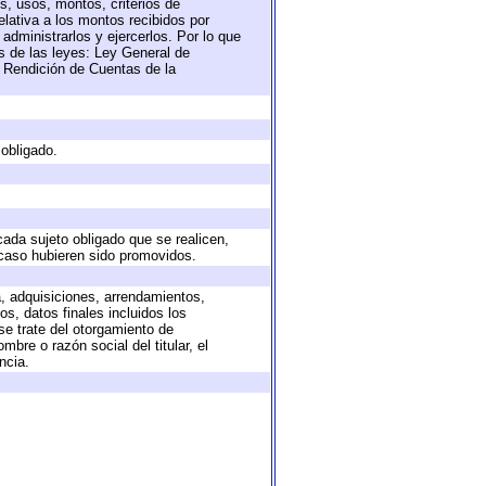
s, usos, montos, criterios de
lativa a los montos recibidos por
administrarlos y ejercerlos. Por lo que
as de las leyes: Ley General de
 Rendición de Cuentas de la
 obligado.
cada sujeto obligado que se realicen,
 caso hubieren sido promovidos.
a, adquisiciones, arrendamientos,
s, datos finales incluidos los
e trate del otorgamiento de
bre o razón social del titular, el
ncia.