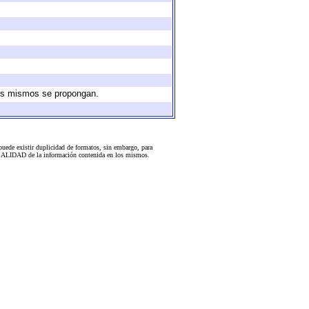
 los mismos se propongan.
uede existir duplicidad de formatos, sin embargo, para
 la CALIDAD de la información contenida en los mismos.