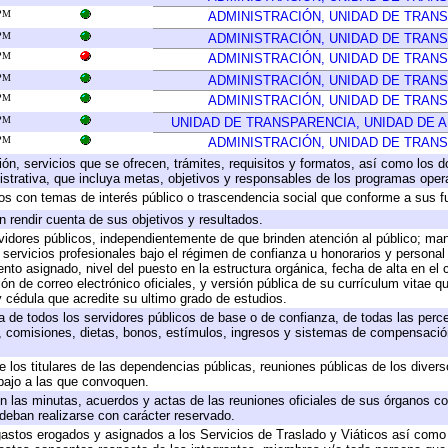
 PM
ADMINISTRACIÓN, UNIDAD DE TRAN
 PM
ADMINISTRACIÓN, UNIDAD DE TRAN
 PM
ADMINISTRACIÓN, UNIDAD DE TRAN
 PM
ADMINISTRACIÓN, UNIDAD DE TRAN
 PM
ADMINISTRACIÓN, UNIDAD DE TRAN
 PM
UNIDAD DE TRANSPARENCIA, UNIDAD DE 
 PM
ADMINISTRACIÓN, UNIDAD DE TRAN
ión, servicios que se ofrecen, trámites, requisitos y formatos, así como los
trativa, que incluya metas, objetivos y responsables de los programas operat
ados con temas de interés público o trascendencia social que conforme a sus f
n rendir cuenta de sus objetivos y resultados.
ervidores públicos, independientemente de que brinden atención al público; ma
 servicios profesionales bajo el régimen de confianza u honorarios y personal d
o asignado, nivel del puesto en la estructura orgánica, fecha de alta en el c
ión de correo electrónico oficiales, y versión pública de su currículum vitae q
 y cédula que acredite su ultimo grado de estudios.
ta de todos los servidores públicos de base o de confianza, de todas las perc
s, comisiones, dietas, bonos, estímulos, ingresos y sistemas de compensación
e los titulares de las dependencias públicas, reuniones públicas de los diver
bajo a las que convoquen.
 en las minutas, acuerdos y actas de las reuniones oficiales de sus órganos co
deban realizarse con carácter reservado.
 gastos erogados y asignados a los Servicios de Traslado y Viáticos así com