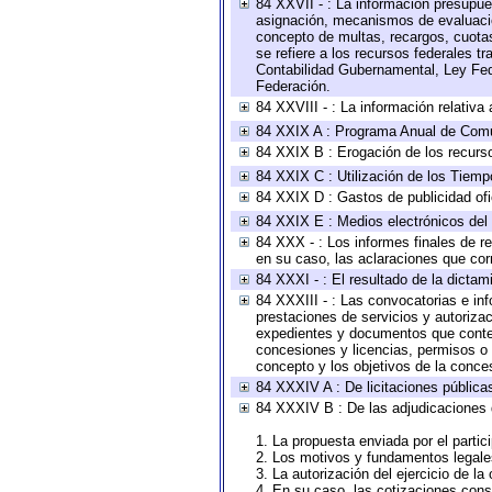
84 XXVII - : La información presupue
asignación, mecanismos de evaluación
concepto de multas, recargos, cuotas
se refiere a los recursos federales t
Contabilidad Gubernamental, Ley Fed
Federación.
84 XXVIII - : La información relativa
84 XXIX A : Programa Anual de Comun
84 XXIX B : Erogación de los recursos
84 XXIX C : Utilización de los Tiemp
84 XXIX D : Gastos de publicidad ofic
84 XXIX E : Medios electrónicos del
84 XXX - : Los informes finales de re
en su caso, las aclaraciones que co
84 XXXI - : El resultado de la dictam
84 XXXIII - : Las convocatorias e in
prestaciones de servicios y autoriza
expedientes y documentos que conten
concesiones y licencias, permisos o a
concepto y los objetivos de la conces
84 XXXIV A : De licitaciones públicas
84 XXXIV B : De las adjudicaciones 
1. La propuesta enviada por el partic
2. Los motivos y fundamentos legales
3. La autorización del ejercicio de la
4. En su caso, las cotizaciones con