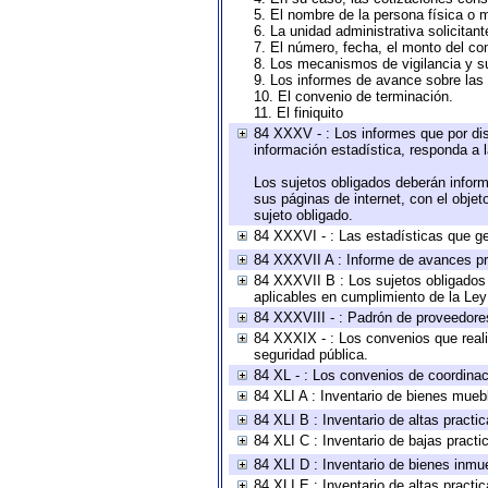
5. El nombre de la persona física o 
6. La unidad administrativa solicitan
7. El número, fecha, el monto del con
8. Los mecanismos de vigilancia y s
9. Los informes de avance sobre las 
10. El convenio de terminación.
11. El finiquito
84 XXXV - : Los informes que por dis
información estadística, responda a 
Los sujetos obligados deberán inform
sus páginas de internet, con el obje
sujeto obligado.
84 XXXVI - : Las estadísticas que g
84 XXXVII A : Informe de avances pr
84 XXXVII B : Los sujetos obligados 
aplicables en cumplimiento de la Le
84 XXXVIII - : Padrón de proveedores
84 XXXIX - : Los convenios que reali
seguridad pública.
84 XL - : Los convenios de coordinac
84 XLI A : Inventario de bienes mueb
84 XLI B : Inventario de altas pract
84 XLI C : Inventario de bajas pract
84 XLI D : Inventario de bienes inmu
84 XLI E : Inventario de altas pract