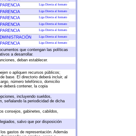
SPARENCIA
Liga Directa al formato
SPARENCIA
Liga Directa al formato
SPARENCIA
Liga Directa al formato
SPARENCIA
Liga Directa al formato
SPARENCIA
Liga Directa al formato
ADMINISTRACIÓN
Liga Directa al formato
SPARENCIA
Liga Directa al formato
 documentos que contengan las políticas
ivos a desarrollar.
unciones, deban establecer.
nejen o apliquen recursos públicos;
e base. El directorio deberá incluir, al
argo, número telefónico, domicilio
ue deberá contener, la copia
epciones, incluyendo sueldos,
, señalando la periodicidad de dicha
sos consejos, gabinetes, cabildos,
legiados, salvo que por disposición
o los gastos de representación. Además