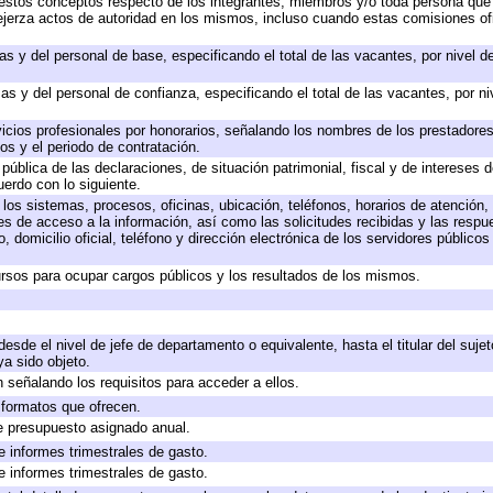
 a estos conceptos respecto de los integrantes, miembros y/o toda persona q
ejerza actos de autoridad en los mismos, incluso cuando estas comisiones ofi
as y del personal de base, especificando el total de las vacantes, por nivel 
as y del personal de confianza, especificando el total de las vacantes, por n
icios profesionales por honorarios, señalando los nombres de los prestadores 
os y el periodo de contratación.
 pública de las declaraciones, de situación patrimonial, fiscal y de intereses d
uerdo con lo siguiente.
 los sistemas, procesos, oficinas, ubicación, teléfonos, horarios de atención,
es de acceso a la información, así como las solicitudes recibidas y las respu
 domicilio oficial, teléfono y dirección electrónica de los servidores público
rsos para ocupar cargos públicos y los resultados de los mismos.
 desde el nivel de jefe de departamento o equivalente, hasta el titular del suj
a sido objeto.
 señalando los requisitos para acceder a ellos.
y formatos que ofrecen.
e presupuesto asignado anual.
e informes trimestrales de gasto.
e informes trimestrales de gasto.