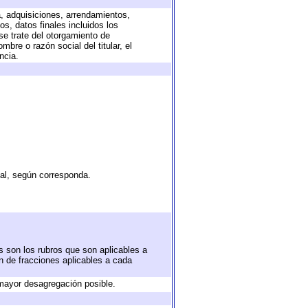
a, adquisiciones, arrendamientos,
s, datos finales incluidos los
e trate del otorgamiento de
bre o razón social del titular, el
ncia.
tal, según corresponda.
s son los rubros que son aplicables a
ón de fracciones aplicables a cada
mayor desagregación posible.