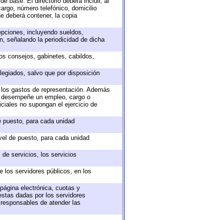
e base. El directorio deberá incluir, al
argo, número telefónico, domicilio
ue deberá contener, la copia
epciones, incluyendo sueldos,
, señalando la periodicidad de dicha
sos consejos, gabinetes, cabildos,
legiados, salvo que por disposición
o los gastos de representación. Además
ue desempeñe un empleo, cargo o
ciales no supongan el ejercicio de
de puesto, para cada unidad
ivel de puesto, para cada unidad
de servicios, los servicios
e los servidores públicos, en los
 página electrónica, cuotas y
estas dadas por los servidores
s responsables de atender las