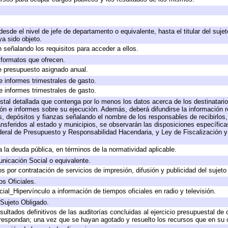
 desde el nivel de jefe de departamento o equivalente, hasta el titular del suj
a sido objeto.
 señalando los requisitos para acceder a ellos.
y formatos que ofrecen.
e presupuesto asignado anual.
e informes trimestrales de gasto.
e informes trimestrales de gasto.
stal detallada que contenga por lo menos los datos acerca de los destinatario
 e informes sobre su ejecución. Además, deberá difundirse la información re
, depósitos y fianzas señalando el nombre de los responsables de recibirlos, 
ransferidos al estado y municipios, se observarán las disposiciones específic
eral de Presupuesto y Responsabilidad Hacendaria, y Ley de Fiscalización y
 a la deuda pública, en términos de la normatividad aplicable.
icación Social o equivalente.
 por contratación de servicios de impresión, difusión y publicidad del sujeto
os Oficiales.
ial_Hipervínculo a información de tiempos oficiales en radio y televisión.
 Sujeto Obligado.
sultados definitivos de las auditorías concluidas al ejercicio presupuestal de 
rrespondan; una vez que se hayan agotado y resuelto los recursos que en su