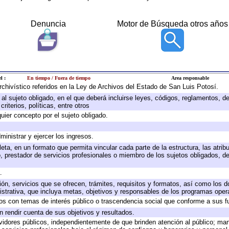
Denuncia
Motor de Búsqueda otros años
l :
En tiempo / Fuera de tiempo
Area responsable
archivístico referidos en la Ley de Archivos del Estado de San Luis Potosí.
e al sujeto obligado, en el que deberá incluirse leyes, códigos, reglamentos, 
riterios, políticas, entre otros
quier concepto por el sujeto obligado.
ministrar y ejercer los ingresos.
eta, en un formato que permita vincular cada parte de la estructura, las atri
, prestador de servicios profesionales o miembro de los sujetos obligados, d
.
ión, servicios que se ofrecen, trámites, requisitos y formatos, así como los
trativa, que incluya metas, objetivos y responsables de los programas operat
ados con temas de interés público o trascendencia social que conforme a sus f
n rendir cuenta de sus objetivos y resultados.
ervidores públicos, independientemente de que brinden atención al público; ma