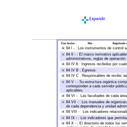
Expandir
Frac-Inciso
Mes
Registrado e
84 I - : Los instrumentos de control 
84 II - : El marco normativo aplicabl
administrativos, reglas de operación, c
84 IV A : Ingresos recibidos por cual
84 IV B : Egresos.
84 IV C : Responsables de recibir, ad
84 V - : Su estructura orgánica compl
corresponden a cada servidor público
aplicables.
84 VI - : Las facultades de cada área
84 VII - : Los manuales de organizac
de cada dependencia y unidad adminis
84 VIII - : Los indicadores relacion
84 IX - : Los indicadores que permita
84 X - : El directorio de todos los s