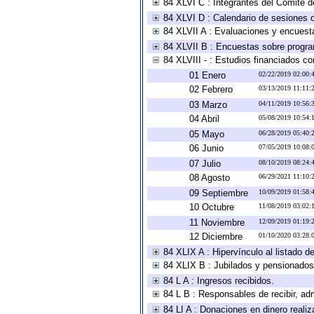
84 XLVI C : Integrantes del Comité d
84 XLVI D : Calendario de sesiones o
84 XLVII A : Evaluaciones y encuest
84 XLVII B : Encuestas sobre progr
84 XLVIII - : Estudios financiados co
01 Enero
02/22/2019 02:00
02 Febrero
03/13/2019 11:11
03 Marzo
04/11/2019 10:56
04 Abril
05/08/2019 10:54
05 Mayo
06/28/2019 05:40
06 Junio
07/05/2019 10:08
07 Julio
08/10/2019 08:24
08 Agosto
06/29/2021 11:10
09 Septiembre
10/09/2019 01:58
10 Octubre
11/08/2019 03:02
11 Noviembre
12/09/2019 01:19
12 Diciembre
01/10/2020 03:28
84 XLIX A : Hipervínculo al listado d
84 XLIX B : Jubilados y pensionados
84 L A : Ingresos recibidos.
84 L B : Responsables de recibir, adm
84 LI A : Donaciones en dinero realiz