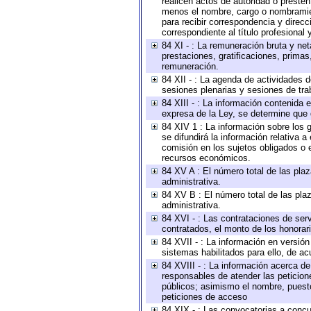
realicen actos de autoridad o presten
menos el nombre, cargo o nombramient
para recibir correspondencia y direcc
correspondiente al título profesional
84 XI - : La remuneración bruta y ne
prestaciones, gratificaciones, prima
remuneración.
84 XII - : La agenda de actividades d
sesiones plenarias y sesiones de tra
84 XIII - : La información contenida
expresa de la Ley, se determine que 
84 XIV 1 : La información sobre los
se difundirá la información relativa
comisión en los sujetos obligados o 
recursos económicos.
84 XV A : El número total de las plaz
administrativa.
84 XV B : El número total de las plaz
administrativa.
84 XVI - : Las contrataciones de serv
contratados, el monto de los honorari
84 XVII - : La información en versión
sistemas habilitados para ello, de ac
84 XVIII - : La información acerca de
responsables de atender las peticion
públicos; asimismo el nombre, puesto,
peticiones de acceso
84 XIX - : Las convocatorias a concu