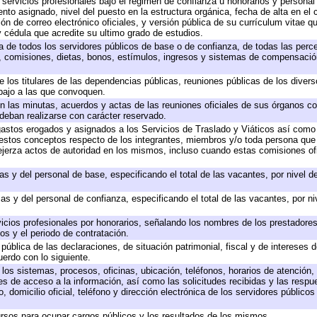
 servicios profesionales bajo el régimen de confianza u honorarios y personal d
o asignado, nivel del puesto en la estructura orgánica, fecha de alta en el c
ión de correo electrónico oficiales, y versión pública de su currículum vitae q
 y cédula que acredite su ultimo grado de estudios.
ta de todos los servidores públicos de base o de confianza, de todas las perc
s, comisiones, dietas, bonos, estímulos, ingresos y sistemas de compensación
e los titulares de las dependencias públicas, reuniones públicas de los diver
bajo a las que convoquen.
 en las minutas, acuerdos y actas de las reuniones oficiales de sus órganos co
deban realizarse con carácter reservado.
 gastos erogados y asignados a los Servicios de Traslado y Viáticos así com
 a estos conceptos respecto de los integrantes, miembros y/o toda persona q
ejerza actos de autoridad en los mismos, incluso cuando estas comisiones ofi
as y del personal de base, especificando el total de las vacantes, por nivel 
as y del personal de confianza, especificando el total de las vacantes, por n
icios profesionales por honorarios, señalando los nombres de los prestadores 
os y el periodo de contratación.
 pública de las declaraciones, de situación patrimonial, fiscal y de intereses d
uerdo con lo siguiente.
 los sistemas, procesos, oficinas, ubicación, teléfonos, horarios de atención,
es de acceso a la información, así como las solicitudes recibidas y las respu
 domicilio oficial, teléfono y dirección electrónica de los servidores público
rsos para ocupar cargos públicos y los resultados de los mismos.