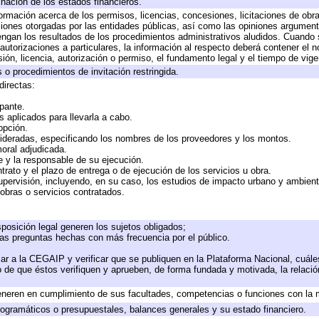
inación de los estados financieros.
formación acerca de los permisos, licencias, concesiones, licitaciones de obr
ciones otorgadas por las entidades públicas, así como las opiniones argumento
gan los resultados de los procedimientos administrativos aludidos. Cuando s
utorizaciones a particulares, la información al respecto deberá contener el nom
ión, licencia, autorización o permiso, el fundamento legal y el tiempo de vige
 o procedimientos de invitación restringida.
directas:
ipante.
 aplicados para llevarla a cabo.
 opción.
sideradas, especificando los nombres de los proveedores y los montos.
moral adjudicada.
te y la responsable de su ejecución.
trato y el plazo de entrega o de ejecución de los servicios u obra.
upervisión, incluyendo, en su caso, los estudios de impacto urbano y ambien
obras o servicios contratados.
posición legal generen los sujetos obligados;
las preguntas hechas con más frecuencia por el público.
ar a la CEGAIP y verificar que se publiquen en la Plataforma Nacional, cuále
to de que éstos verifiquen y aprueben, de forma fundada y motivada, la relaci
eneren en cumplimiento de sus facultades, competencias o funciones con la 
ogramáticos o presupuestales, balances generales y su estado financiero.