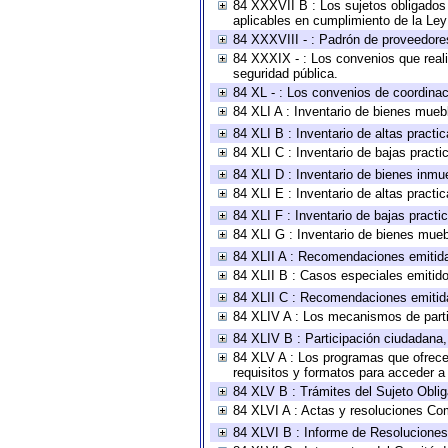
84 XXXVII B : Los sujetos obligados 
aplicables en cumplimiento de la Le
84 XXXVIII - : Padrón de proveedores
84 XXXIX - : Los convenios que reali
seguridad pública.
84 XL - : Los convenios de coordinac
84 XLI A : Inventario de bienes mueb
84 XLI B : Inventario de altas pract
84 XLI C : Inventario de bajas pract
84 XLI D : Inventario de bienes inmu
84 XLI E : Inventario de altas pract
84 XLI F : Inventario de bajas pract
84 XLI G : Inventario de bienes mue
84 XLII A : Recomendaciones emitid
84 XLII B : Casos especiales emitid
84 XLII C : Recomendaciones emitid
84 XLIV A : Los mecanismos de parti
84 XLIV B : Participación ciudadana
84 XLV A : Los programas que ofrecen
requisitos y formatos para acceder 
84 XLV B : Trámites del Sujeto Obli
84 XLVI A : Actas y resoluciones Co
84 XLVI B : Informe de Resoluciones