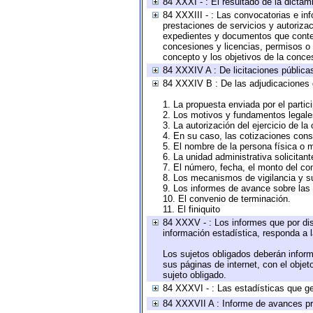
84 XXXI - : El resultado de la dictam
84 XXXIII - : Las convocatorias e in
prestaciones de servicios y autoriza
expedientes y documentos que conten
concesiones y licencias, permisos o a
concepto y los objetivos de la conces
84 XXXIV A : De licitaciones públicas
84 XXXIV B : De las adjudicaciones 
1. La propuesta enviada por el partic
2. Los motivos y fundamentos legales
3. La autorización del ejercicio de la
4. En su caso, las cotizaciones con
5. El nombre de la persona física o 
6. La unidad administrativa solicitan
7. El número, fecha, el monto del con
8. Los mecanismos de vigilancia y s
9. Los informes de avance sobre las 
10. El convenio de terminación.
11. El finiquito
84 XXXV - : Los informes que por dis
información estadística, responda a 
Los sujetos obligados deberán inform
sus páginas de internet, con el obje
sujeto obligado.
84 XXXVI - : Las estadísticas que g
84 XXXVII A : Informe de avances pr