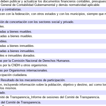
deben publicar y actualizar los documentos financieros contables, presupues
y General de Contabilidad Gubernamental y demás normatividad aplicable.
 y contratistas.
cen con la federación, con otros estados y con los municipios, siempre que 
ión de concertación con los sectores social y privado.
les.
icadas a bienes muebles.
icadas a bienes muebles.
ebles.
icadas a bienes inmuebles.
icadas a bienes inmuebles.
bles e inmuebles donados.
as por la Comisión Nacional de Derechos Humanos.
os por la CNDH u otros organismos.
as por Organismos internacionales.
cipación ciudadana.
, Resultado de los mecanismos de participación.
, incluyendo información sobre la población, objetivo y destino, así como lo
a los mismos.
gado.
mité de Transparencia_Informe de sesiones del Comité de Transparencia.
 del Comité de Transparencia.