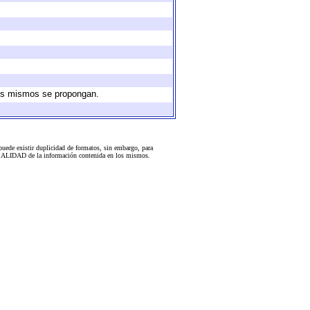
 los mismos se propongan.
uede existir duplicidad de formatos, sin embargo, para
 la CALIDAD de la información contenida en los mismos.