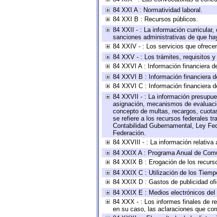
84 XXI A : Normatividad laboral.
84 XXI B : Recursos públicos.
84 XXII - : La información curricular,
sanciones administrativas de que hay
84 XXIV - : Los servicios que ofrecen
84 XXV - : Los trámites, requisitos 
84 XXVI A : Información financiera d
84 XXVI B : Información financiera d
84 XXVI C : Información financiera d
84 XXVII - : La información presupue
asignación, mecanismos de evaluación
concepto de multas, recargos, cuotas
se refiere a los recursos federales t
Contabilidad Gubernamental, Ley Fed
Federación.
84 XXVIII - : La información relativa
84 XXIX A : Programa Anual de Comun
84 XXIX B : Erogación de los recursos
84 XXIX C : Utilización de los Tiemp
84 XXIX D : Gastos de publicidad ofic
84 XXIX E : Medios electrónicos del
84 XXX - : Los informes finales de re
en su caso, las aclaraciones que co