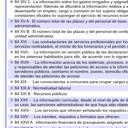
84 XIV 1 : La información sobre los gastos erogados y asignado
representación. Además se difundirá la información relativa a
desempeñe un empleo, cargo o comisión en los sujetos obligad
comisiones oficiales no supongan el ejercicio de recursos eco
84 XV A : El número total de las plazas y del personal de base,
administrativa.
84 XV B : El número total de las plazas y del personal de confi
unidad administrativa.
84 XVI - : Las contrataciones de servicios profesionales por h
servicios contratados, el monto de los honorarios y el periodo 
84 XVII - : La información en versión pública de las declaracion
en los sistemas habilitados para ello, de acuerdo con lo siguie
84 XVIII - : La información acerca de los sistemas, procesos, o
y responsables de atender las peticiones de acceso a la inform
servidores públicos; asimismo el nombre, puesto, domicilio ofic
de atender las peticiones de acceso
84 XIX - : Las convocatorias a concursos para ocupar cargos p
84 XXI A : Normatividad laboral.
84 XXI B : Recursos públicos.
84 XXII - : La información curricular, desde el nivel de jefe de
su caso, las sanciones administrativas de que haya sido objeto
84 XXIV - : Los servicios que ofrecen señalando los requisitos 
84 XXV - : Los trámites, requisitos y formatos que ofrecen.
84 XXVI A : Información financiera de presupuesto asignado an