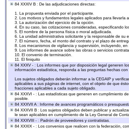
84 XXXIV B : De las adjudicaciones directas:
1. La propuesta enviada por el participante.
2. Los motivos y fundamentos legales aplicados para llevarla 
3. La autorización del ejercicio de la opción.
4. En su caso, las cotizaciones consideradas, especificando l
5. El nombre de la persona física o moral adjudicada.
6. La unidad administrativa solicitante y la responsable de su 
7. El número, fecha, el monto del contrato y el plazo de entreg
8. Los mecanismos de vigilancia y supervisión, incluyendo, en
9. Los informes de avance sobre las obras o servicios contrat
10. El convenio de terminación.
11. El finiquito
84 XXXV - : Los informes que por disposición legal generen los
información estadística, responda a las preguntas hechas con 
Los sujetos obligados deberán informar a la CEGAIP y verifica
aplicables a sus páginas de internet, con el objeto de que ést
fracciones aplicables a cada sujeto obligado.
84 XXXVI - : Las estadísticas que generen en cumplimiento d
posible.
84 XXXVII A : Informe de avances programáticos o presupuesta
84 XXXVII B : Los sujetos obligados deben publicar y actualiz
le sean aplicables en cumplimiento de la Ley General de Cont
84 XXXVIII - : Padrón de proveedores y contratistas.
84 XXXIX - : Los convenios que realicen con la federación, co