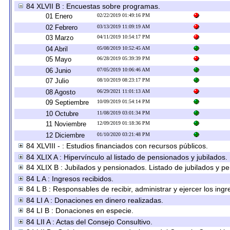
84 XLVII B : Encuestas sobre programas.
01 Enero
02/22/2019 01:49:16 PM
02 Febrero
03/13/2019 11:09:19 AM
03 Marzo
04/11/2019 10:54:17 PM
04 Abril
05/08/2019 10:52:45 AM
05 Mayo
06/28/2019 05:39:39 PM
06 Junio
07/05/2019 10:06:46 AM
07 Julio
08/10/2019 08:23:17 PM
08 Agosto
06/29/2021 11:01:13 AM
09 Septiembre
10/09/2019 01:54:14 PM
10 Octubre
11/08/2019 03:01:34 PM
11 Noviembre
12/09/2019 01:18:36 PM
12 Diciembre
01/10/2020 03:21:48 PM
84 XLVIII - : Estudios financiados con recursos públicos.
84 XLIX A : Hipervínculo al listado de pensionados y jubilados.
84 XLIX B : Jubilados y pensionados. Listado de jubilados y p
84 L A : Ingresos recibidos.
84 L B : Responsables de recibir, administrar y ejercer los ingr
84 LI A : Donaciones en dinero realizadas.
84 LI B : Donaciones en especie.
84 LII A : Actas del Consejo Consultivo.