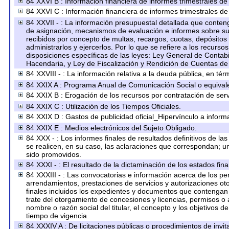
84 XXVI B : Información financiera de informes trimestrales de
84 XXVI C : Información financiera de informes trimestrales de
84 XXVII - : La información presupuestal detallada que conteng
de asignación, mecanismos de evaluación e informes sobre su 
recibidos por concepto de multas, recargos, cuotas, depósitos
administrarlos y ejercerlos. Por lo que se refiere a los recurso
disposiciones específicas de las leyes: Ley General de Conta
Hacendaria, y Ley de Fiscalización y Rendición de Cuentas de
84 XXVIII - : La información relativa a la deuda pública, en tér
84 XXIX A : Programa Anual de Comunicación Social o equival
84 XXIX B : Erogación de los recursos por contratación de servi
84 XXIX C : Utilización de los Tiempos Oficiales.
84 XXIX D : Gastos de publicidad oficial_Hipervínculo a informa
84 XXIX E : Medios electrónicos del Sujeto Obligado.
84 XXX - : Los informes finales de resultados definitivos de la
se realicen, en su caso, las aclaraciones que correspondan; 
sido promovidos.
84 XXXI - : El resultado de la dictaminación de los estados fina
84 XXXIII - : Las convocatorias e información acerca de los per
arrendamientos, prestaciones de servicios y autorizaciones ot
finales incluidos los expedientes y documentos que contengan 
trate del otorgamiento de concesiones y licencias, permisos o 
nombre o razón social del titular, el concepto y los objetivos d
tiempo de vigencia.
84 XXXIV A : De licitaciones públicas o procedimientos de invita