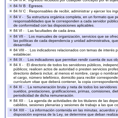
84 IV A : Ingresos recibidos por cualquier concepto por el sujet
84 IV B : Egresos.
84 IV C : Responsables de recibir, administrar y ejercer los ing
84 V - : Su estructura orgánica completa, en un formato que per
responsabilidades que le corresponden a cada servidor público
de conformidad con las disposiciones aplicables.
84 VI - : Las facultades de cada área.
84 VII - : Los manuales de organización, servicios que se ofr
las políticas de cada dependencia y unidad administrativa, qu
desarrollar.
84 VIII - : Los indicadores relacionados con temas de interés
establecer.
84 IX - : Los indicadores que permitan rendir cuenta de sus obj
84 X - : El directorio de todos los servidores públicos, indep
públicos; realicen actos de autoridad o presten servicios prof
directorio deberá incluir, al menos el nombre, cargo o nombram
el cargo, número telefónico, domicilio para recibir corresponden
currículum vitae que deberá contener, la copia correspondiente 
84 XI - : La remuneración bruta y neta de todos los servidores
sueldos, prestaciones, gratificaciones, primas, comisiones, d
periodicidad de dicha remuneración.
84 XII - : La agenda de actividades de los titulares de las dep
cabildos, sesiones plenarias y sesiones de trabajo a las que 
84 XIII - : La información contenida en las minutas, acuerdos 
disposición expresa de la Ley, se determine que deban realiza