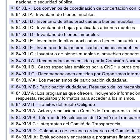
nacional o seguridad pública.
84 XL - : Los convenios de coordinación de concertación con lo
84 XLI A : Inventario de bienes muebles.
84 XLI B : Inventario de altas practicadas a bienes muebles.
84 XLI C : Inventario de bajas practicadas a bienes muebles.
84 XLI D : Inventario de bienes inmuebles.
84 XLI E : Inventario de altas practicadas a bienes inmuebles.
84 XLI F : Inventario de bajas practicadas a bienes inmuebles.
84 XLI G : Inventario de bienes muebles e inmuebles donados
84 XLII A : Recomendaciones emitidas por la Comisión Nacio
84 XLII B : Casos especiales emitidos por la CNDH u otros or
84 XLII C : Recomendaciones emitidas por Organismos interna
84 XLIV A : Los mecanismos de participación ciudadana.
84 XLIV B : Participación ciudadana, Resultado de los mecanis
84 XLV A : Los programas que ofrecen, incluyendo información s
respuesta, requisitos y formatos para acceder a los mismos.
84 XLV B : Trámites del Sujeto Obligado.
84 XLVI A : Actas y resoluciones Comité de Transparencia_Inf
84 XLVI B : Informe de Resoluciones del Comité de Transparen
84 XLVI C : Integrantes del Comité de Transparencia.
84 XLVI D : Calendario de sesiones ordinarias del Comité de 
84 XLVII A : Evaluaciones y encuestas a programas financiado