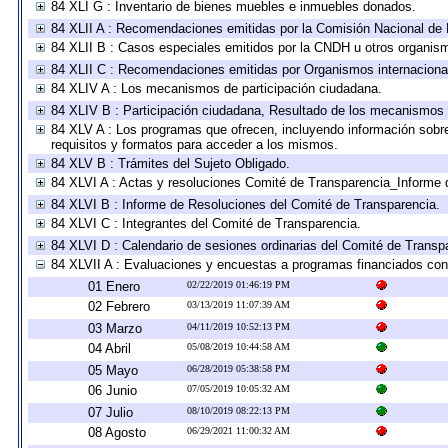
84 XLI G : Inventario de bienes muebles e inmuebles donados.
84 XLII A : Recomendaciones emitidas por la Comisión Nacional d
84 XLII B : Casos especiales emitidos por la CNDH u otros organis
84 XLII C : Recomendaciones emitidas por Organismos internaciona
84 XLIV A : Los mecanismos de participación ciudadana.
84 XLIV B : Participación ciudadana, Resultado de los mecanismos d
84 XLV A : Los programas que ofrecen, incluyendo información sobre 
requisitos y formatos para acceder a los mismos.
84 XLV B : Trámites del Sujeto Obligado.
84 XLVI A : Actas y resoluciones Comité de Transparencia_Informe 
84 XLVI B : Informe de Resoluciones del Comité de Transparencia.
84 XLVI C : Integrantes del Comité de Transparencia.
84 XLVI D : Calendario de sesiones ordinarias del Comité de Transp
84 XLVII A : Evaluaciones y encuestas a programas financiados con
01 Enero
02/22/2019 01:46:19 PM
02 Febrero
03/13/2019 11:07:39 AM
03 Marzo
04/11/2019 10:52:13 PM
04 Abril
05/08/2019 10:44:58 AM
05 Mayo
06/28/2019 05:38:58 PM
06 Junio
07/05/2019 10:05:32 AM
07 Julio
08/10/2019 08:22:13 PM
08 Agosto
06/29/2021 11:00:32 AM