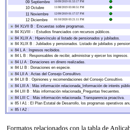
09 Septiembre
10/09/2019 01:53:17 PM
10 Octubre
11/08/2019 03:00:51 PM
11 Noviembre
12/09/2019 01:17:57 PM
12 Diciembre
01/10/2020 03:21:11 PM
84 XLVII B : Encuestas sobre programas.
84 XLVIII - : Estudios financiados con recursos públicos.
84 XLIX A : Hipervínculo al listado de pensionados y jubilados.
84 XLIX B : Jubilados y pensionados. Listado de jubilados y pensio
84 L A : Ingresos recibidos.
84 L B : Responsables de recibir, administrar y ejercer los ingresos.
84 LI A : Donaciones en dinero realizadas.
84 LI B : Donaciones en especie.
84 LII A : Actas del Consejo Consultivo.
84 LII B : Opiniones y recomendaciones del Consejo Consultivo.
84 LIII A : Más información relacionada_Información de interés públi
84 LIII B : Más información relacionada_Preguntas frecuentes.
84 LIII C : Más información relacionada. Transparencia proactiva.
85 I A1 : El Plan Estatal de Desarrollo, los programas operativos a
85 I A2 :
Formatos relacionados con la tabla de Aplica