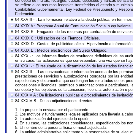
concepto de multas, recargos, cuotas, depósitos y fianzas señalando 
se refiere a los recursos federales transferidos al estado y municip
Contabilidad Gubernamental, Ley Federal de Presupuesto y Responsa
Federación.
84 XXVIII - : La información relativa a la deuda pública, en términos
84 XXIX A : Programa Anual de Comunicación Social o equivalente.
84 XXIX B : Erogación de los recursos por contratación de servicios 
84 XXIX C : Utilización de los Tiempos Oficiales.
84 XXIX D : Gastos de publicidad oficial_Hipervínculo a información 
84 XXIX E : Medios electrónicos del Sujeto Obligado.
84 XXX - : Los informes finales de resultados definitivos de las audi
en su caso, las aclaraciones que correspondan; una vez que se hay
84 XXXI - : El resultado de la dictaminación de los estados financier
84 XXXIII - : Las convocatorias e información acerca de los permisos
prestaciones de servicios y autorizaciones otorgadas por las entida
expedientes y documentos que contengan los resultados de los proce
concesiones y licencias, permisos o autorizaciones a particulares, la
concepto y los objetivos de la concesión, licencia, autorización o pe
84 XXXIV A : De licitaciones públicas o procedimientos de invitación 
84 XXXIV B : De las adjudicaciones directas:
1. La propuesta enviada por el participante.
2. Los motivos y fundamentos legales aplicados para llevarla a cabo
3. La autorización del ejercicio de la opción.
4. En su caso, las cotizaciones consideradas, especificando los no
5. El nombre de la persona física o moral adjudicada.
6. La unidad administrativa solicitante y la responsable de su ejecuc