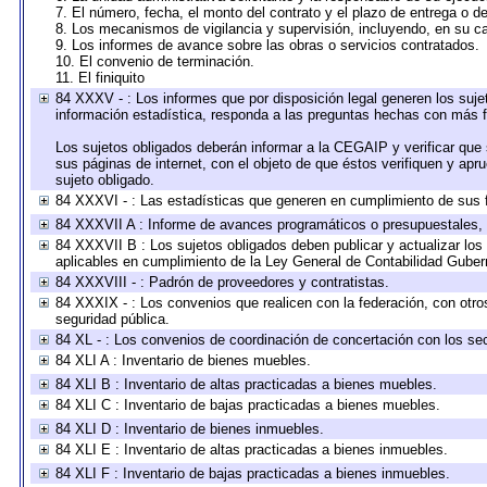
7. El número, fecha, el monto del contrato y el plazo de entrega o de
8. Los mecanismos de vigilancia y supervisión, incluyendo, en su c
9. Los informes de avance sobre las obras o servicios contratados.
10. El convenio de terminación.
11. El finiquito
84 XXXV - : Los informes que por disposición legal generen los suje
información estadística, responda a las preguntas hechas con más fr
Los sujetos obligados deberán informar a la CEGAIP y verificar que 
sus páginas de internet, con el objeto de que éstos verifiquen y apr
sujeto obligado.
84 XXXVI - : Las estadísticas que generen en cumplimiento de sus 
84 XXXVII A : Informe de avances programáticos o presupuestales, 
84 XXXVII B : Los sujetos obligados deben publicar y actualizar lo
aplicables en cumplimiento de la Ley General de Contabilidad Gube
84 XXXVIII - : Padrón de proveedores y contratistas.
84 XXXIX - : Los convenios que realicen con la federación, con otr
seguridad pública.
84 XL - : Los convenios de coordinación de concertación con los sec
84 XLI A : Inventario de bienes muebles.
84 XLI B : Inventario de altas practicadas a bienes muebles.
84 XLI C : Inventario de bajas practicadas a bienes muebles.
84 XLI D : Inventario de bienes inmuebles.
84 XLI E : Inventario de altas practicadas a bienes inmuebles.
84 XLI F : Inventario de bajas practicadas a bienes inmuebles.