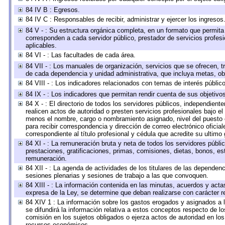
84 IV B : Egresos.
84 IV C : Responsables de recibir, administrar y ejercer los ingresos
84 V - : Su estructura orgánica completa, en un formato que permita 
corresponden a cada servidor público, prestador de servicios profes
aplicables.
84 VI - : Las facultades de cada área.
84 VII - : Los manuales de organización, servicios que se ofrecen, 
de cada dependencia y unidad administrativa, que incluya metas, obj
84 VIII - : Los indicadores relacionados con temas de interés públi
84 IX - : Los indicadores que permitan rendir cuenta de sus objetivo
84 X - : El directorio de todos los servidores públicos, independien
realicen actos de autoridad o presten servicios profesionales bajo el
menos el nombre, cargo o nombramiento asignado, nivel del puesto en
para recibir correspondencia y dirección de correo electrónico oficia
correspondiente al título profesional y cédula que acredite su ultimo
84 XI - : La remuneración bruta y neta de todos los servidores públ
prestaciones, gratificaciones, primas, comisiones, dietas, bonos, e
remuneración.
84 XII - : La agenda de actividades de los titulares de las dependen
sesiones plenarias y sesiones de trabajo a las que convoquen.
84 XIII - : La información contenida en las minutas, acuerdos y acta
expresa de la Ley, se determine que deban realizarse con carácter r
84 XIV 1 : La información sobre los gastos erogados y asignados a 
se difundirá la información relativa a estos conceptos respecto de
comisión en los sujetos obligados o ejerza actos de autoridad en lo
recursos económicos.