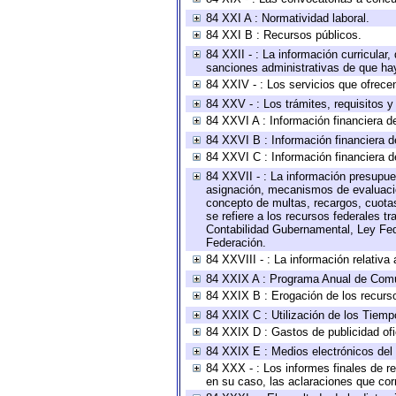
84 XXI A : Normatividad laboral.
84 XXI B : Recursos públicos.
84 XXII - : La información curricular,
sanciones administrativas de que hay
84 XXIV - : Los servicios que ofrecen
84 XXV - : Los trámites, requisitos 
84 XXVI A : Información financiera d
84 XXVI B : Información financiera d
84 XXVI C : Información financiera d
84 XXVII - : La información presupue
asignación, mecanismos de evaluación
concepto de multas, recargos, cuotas
se refiere a los recursos federales t
Contabilidad Gubernamental, Ley Fed
Federación.
84 XXVIII - : La información relativa
84 XXIX A : Programa Anual de Comun
84 XXIX B : Erogación de los recursos
84 XXIX C : Utilización de los Tiemp
84 XXIX D : Gastos de publicidad ofic
84 XXIX E : Medios electrónicos del
84 XXX - : Los informes finales de re
en su caso, las aclaraciones que co