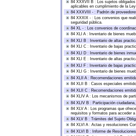
84 XXXVII B : Los sujetos obligados 
aplicables en cumplimiento de la Le
84 XXXVIII - : Padrón de proveedores
84 XXXIX - : Los convenios que reali
seguridad pública.
84 XL - : Los convenios de coordinac
84 XLI A : Inventario de bienes mueb
84 XLI B : Inventario de altas pract
84 XLI C : Inventario de bajas pract
84 XLI D : Inventario de bienes inmu
84 XLI E : Inventario de altas pract
84 XLI F : Inventario de bajas pract
84 XLI G : Inventario de bienes mue
84 XLII A : Recomendaciones emitid
84 XLII B : Casos especiales emitid
84 XLII C : Recomendaciones emitid
84 XLIV A : Los mecanismos de parti
84 XLIV B : Participación ciudadana
84 XLV A : Los programas que ofrecen
requisitos y formatos para acceder 
84 XLV B : Trámites del Sujeto Obli
84 XLVI A : Actas y resoluciones Co
84 XLVI B : Informe de Resoluciones