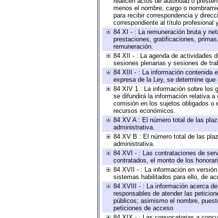
realicen actos de autoridad o presten
menos el nombre, cargo o nombramient
para recibir correspondencia y direcc
correspondiente al título profesional
84 XI - : La remuneración bruta y ne
prestaciones, gratificaciones, prima
remuneración.
84 XII - : La agenda de actividades d
sesiones plenarias y sesiones de tra
84 XIII - : La información contenida
expresa de la Ley, se determine que 
84 XIV 1 : La información sobre los
se difundirá la información relativa
comisión en los sujetos obligados o 
recursos económicos.
84 XV A : El número total de las plaz
administrativa.
84 XV B : El número total de las plaz
administrativa.
84 XVI - : Las contrataciones de serv
contratados, el monto de los honorari
84 XVII - : La información en versión
sistemas habilitados para ello, de ac
84 XVIII - : La información acerca de
responsables de atender las peticion
públicos; asimismo el nombre, puesto,
peticiones de acceso
84 XIX - : Las convocatorias a concu