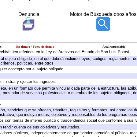
Denuncia
Motor de Búsqueda otros años
l :
En tiempo / Fuera de tiempo
Area responsable
archivístico referidos en la Ley de Archivos del Estado de San Luis Potosí.
e al sujeto obligado, en el que deberá incluirse leyes, códigos, reglamentos, 
riterios, políticas, entre otros
quier concepto por el sujeto obligado.
ministrar y ejercer los ingresos.
eta, en un formato que permita vincular cada parte de la estructura, las atri
, prestador de servicios profesionales o miembro de los sujetos obligados, d
.
ión, servicios que se ofrecen, trámites, requisitos y formatos, así como los
trativa, que incluya metas, objetivos y responsables de los programas operat
ados con temas de interés público o trascendencia social que conforme a sus f
n rendir cuenta de sus objetivos y resultados.
ervidores públicos, independientemente de que brinden atención al público; ma