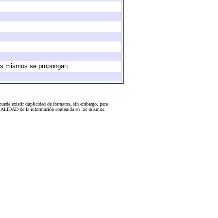
 los mismos se propongan.
uede existir duplicidad de formatos, sin embargo, para
 la CALIDAD de la información contenida en los mismos.