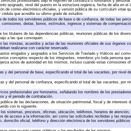
 servicios profesionales bajo el régimen de confianza u honorarios y personal d
o asignado, nivel del puesto en la estructura orgánica, fecha de alta en el c
ión de correo electrónico oficiales, y versión pública de su currículum vitae q
 y cédula que acredite su ultimo grado de estudios.
ta de todos los servidores públicos de base o de confianza, de todas las perc
s, comisiones, dietas, bonos, estímulos, ingresos y sistemas de compensación
e los titulares de las dependencias públicas, reuniones públicas de los diver
bajo a las que convoquen.
 en las minutas, acuerdos y actas de las reuniones oficiales de sus órganos co
deban realizarse con carácter reservado.
 gastos erogados y asignados a los Servicios de Traslado y Viáticos así com
 a estos conceptos respecto de los integrantes, miembros y/o toda persona q
ejerza actos de autoridad en los mismos, incluso cuando estas comisiones ofi
as y del personal de base, especificando el total de las vacantes, por nivel 
as y del personal de confianza, especificando el total de las vacantes, por n
icios profesionales por honorarios, señalando los nombres de los prestadores 
os y el periodo de contratación.
 pública de las declaraciones, de situación patrimonial, fiscal y de intereses d
uerdo con lo siguiente.
 los sistemas, procesos, oficinas, ubicación, teléfonos, horarios de atención,
es de acceso a la información, así como las solicitudes recibidas y las respu
 domicilio oficial, teléfono y dirección electrónica de los servidores público
rsos para ocupar cargos públicos y los resultados de los mismos.