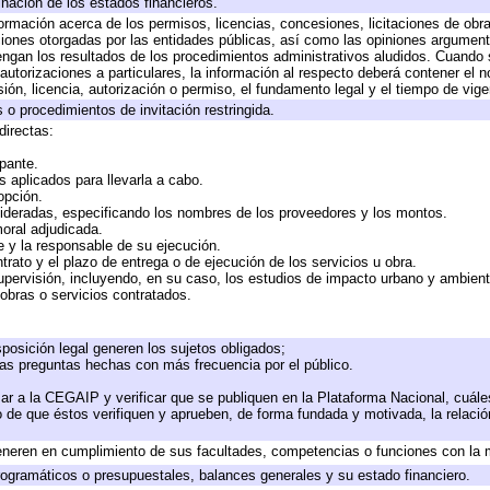
inación de los estados financieros.
formación acerca de los permisos, licencias, concesiones, licitaciones de obr
ciones otorgadas por las entidades públicas, así como las opiniones argumento
gan los resultados de los procedimientos administrativos aludidos. Cuando s
utorizaciones a particulares, la información al respecto deberá contener el nom
ión, licencia, autorización o permiso, el fundamento legal y el tiempo de vige
 o procedimientos de invitación restringida.
directas:
ipante.
 aplicados para llevarla a cabo.
 opción.
sideradas, especificando los nombres de los proveedores y los montos.
moral adjudicada.
te y la responsable de su ejecución.
trato y el plazo de entrega o de ejecución de los servicios u obra.
upervisión, incluyendo, en su caso, los estudios de impacto urbano y ambien
obras o servicios contratados.
posición legal generen los sujetos obligados;
las preguntas hechas con más frecuencia por el público.
ar a la CEGAIP y verificar que se publiquen en la Plataforma Nacional, cuále
to de que éstos verifiquen y aprueben, de forma fundada y motivada, la relaci
eneren en cumplimiento de sus facultades, competencias o funciones con la 
ogramáticos o presupuestales, balances generales y su estado financiero.