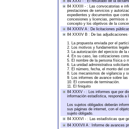
84 XXXI - : El resultado de la dictam
84 XXXIII - : Las convocatorias e in
prestaciones de servicios y autoriza
expedientes y documentos que conten
concesiones y licencias, permisos o a
concepto y los objetivos de la conces
84 XXXIV A : De licitaciones públicas
84 XXXIV B : De las adjudicaciones 
1. La propuesta enviada por el partic
2. Los motivos y fundamentos legales
3. La autorización del ejercicio de la
4. En su caso, las cotizaciones con
5. El nombre de la persona física o 
6. La unidad administrativa solicitan
7. El número, fecha, el monto del con
8. Los mecanismos de vigilancia y s
9. Los informes de avance sobre las 
10. El convenio de terminación.
11. El finiquito
84 XXXV - : Los informes que por dis
información estadística, responda a 
Los sujetos obligados deberán inform
sus páginas de internet, con el obje
sujeto obligado.
84 XXXVI - : Las estadísticas que g
84 XXXVII A : Informe de avances pr