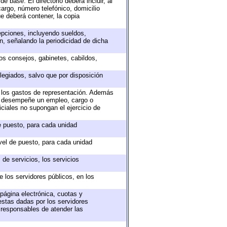
e base. El directorio deberá incluir, al
argo, número telefónico, domicilio
ue deberá contener, la copia
epciones, incluyendo sueldos,
, señalando la periodicidad de dicha
sos consejos, gabinetes, cabildos,
legiados, salvo que por disposición
o los gastos de representación. Además
ue desempeñe un empleo, cargo o
ciales no supongan el ejercicio de
de puesto, para cada unidad
ivel de puesto, para cada unidad
de servicios, los servicios
e los servidores públicos, en los
 página electrónica, cuotas y
estas dadas por los servidores
s responsables de atender las