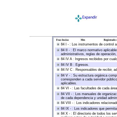
Expandir
Frac-Inciso
Mes
Registrado e
84 I - : Los instrumentos de control 
84 II - : El marco normativo aplicabl
administrativos, reglas de operación, c
84 IV A : Ingresos recibidos por cual
84 IV B : Egresos.
84 IV C : Responsables de recibir, ad
84 V - : Su estructura orgánica compl
corresponden a cada servidor público
aplicables.
84 VI - : Las facultades de cada área
84 VII - : Los manuales de organizac
de cada dependencia y unidad adminis
84 VIII - : Los indicadores relacion
84 IX - : Los indicadores que permita
84 X - : El directorio de todos los s