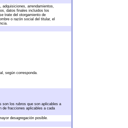
a, adquisiciones, arrendamientos,
s, datos finales incluidos los
e trate del otorgamiento de
bre o razón social del titular, el
ncia.
tal, según corresponda.
s son los rubros que son aplicables a
ón de fracciones aplicables a cada
mayor desagregación posible.