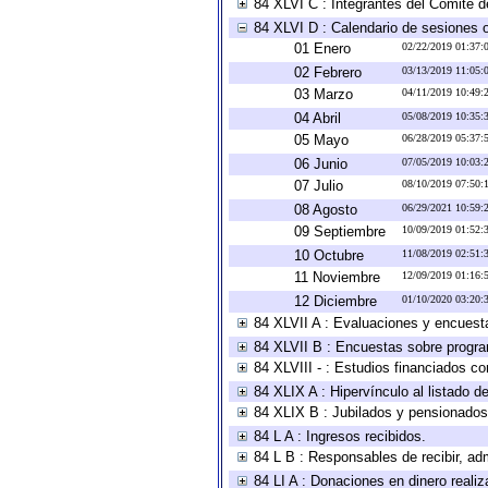
84 XLVI C : Integrantes del Comité d
84 XLVI D : Calendario de sesiones o
01 Enero
02/22/2019 01:37
02 Febrero
03/13/2019 11:05
03 Marzo
04/11/2019 10:49
04 Abril
05/08/2019 10:35
05 Mayo
06/28/2019 05:37
06 Junio
07/05/2019 10:03
07 Julio
08/10/2019 07:50
08 Agosto
06/29/2021 10:59
09 Septiembre
10/09/2019 01:52
10 Octubre
11/08/2019 02:51
11 Noviembre
12/09/2019 01:16
12 Diciembre
01/10/2020 03:20
84 XLVII A : Evaluaciones y encuest
84 XLVII B : Encuestas sobre progr
84 XLVIII - : Estudios financiados co
84 XLIX A : Hipervínculo al listado d
84 XLIX B : Jubilados y pensionados
84 L A : Ingresos recibidos.
84 L B : Responsables de recibir, adm
84 LI A : Donaciones en dinero realiz