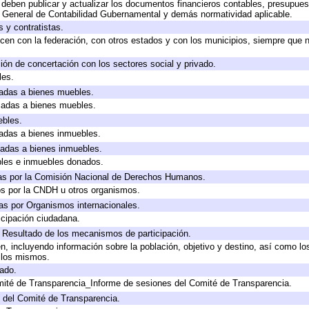
deben publicar y actualizar los documentos financieros contables, presupues
y General de Contabilidad Gubernamental y demás normatividad aplicable.
 y contratistas.
cen con la federación, con otros estados y con los municipios, siempre que 
ión de concertación con los sectores social y privado.
les.
icadas a bienes muebles.
icadas a bienes muebles.
ebles.
icadas a bienes inmuebles.
icadas a bienes inmuebles.
bles e inmuebles donados.
as por la Comisión Nacional de Derechos Humanos.
os por la CNDH u otros organismos.
as por Organismos internacionales.
cipación ciudadana.
, Resultado de los mecanismos de participación.
, incluyendo información sobre la población, objetivo y destino, así como lo
a los mismos.
gado.
mité de Transparencia_Informe de sesiones del Comité de Transparencia.
 del Comité de Transparencia.