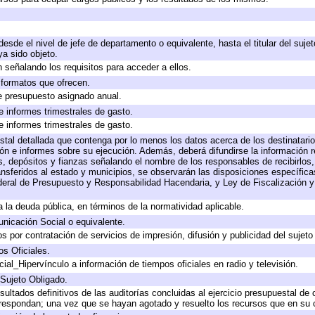
 desde el nivel de jefe de departamento o equivalente, hasta el titular del suj
a sido objeto.
 señalando los requisitos para acceder a ellos.
y formatos que ofrecen.
e presupuesto asignado anual.
e informes trimestrales de gasto.
e informes trimestrales de gasto.
stal detallada que contenga por lo menos los datos acerca de los destinatario
 e informes sobre su ejecución. Además, deberá difundirse la información re
, depósitos y fianzas señalando el nombre de los responsables de recibirlos, 
ransferidos al estado y municipios, se observarán las disposiciones específic
eral de Presupuesto y Responsabilidad Hacendaria, y Ley de Fiscalización y
 a la deuda pública, en términos de la normatividad aplicable.
icación Social o equivalente.
 por contratación de servicios de impresión, difusión y publicidad del sujeto
os Oficiales.
ial_Hipervínculo a información de tiempos oficiales en radio y televisión.
 Sujeto Obligado.
sultados definitivos de las auditorías concluidas al ejercicio presupuestal de 
rrespondan; una vez que se hayan agotado y resuelto los recursos que en su