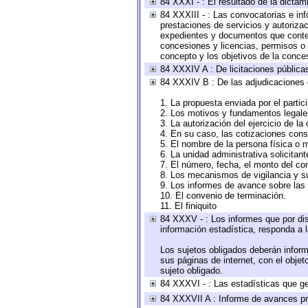
84 XXXI - : El resultado de la dictam
84 XXXIII - : Las convocatorias e in
prestaciones de servicios y autoriza
expedientes y documentos que conten
concesiones y licencias, permisos o a
concepto y los objetivos de la conces
84 XXXIV A : De licitaciones públicas
84 XXXIV B : De las adjudicaciones 
1. La propuesta enviada por el partic
2. Los motivos y fundamentos legales
3. La autorización del ejercicio de la
4. En su caso, las cotizaciones con
5. El nombre de la persona física o 
6. La unidad administrativa solicitan
7. El número, fecha, el monto del con
8. Los mecanismos de vigilancia y s
9. Los informes de avance sobre las 
10. El convenio de terminación.
11. El finiquito
84 XXXV - : Los informes que por dis
información estadística, responda a 
Los sujetos obligados deberán inform
sus páginas de internet, con el obje
sujeto obligado.
84 XXXVI - : Las estadísticas que g
84 XXXVII A : Informe de avances pr