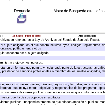
Denuncia
Motor de Búsqueda otros años
l :
En tiempo / Fuera de tiempo
Area responsable
archivístico referidos en la Ley de Archivos del Estado de San Luis Potosí.
e al sujeto obligado, en el que deberá incluirse leyes, códigos, reglamentos, 
riterios, políticas, entre otros
quier concepto por el sujeto obligado.
ministrar y ejercer los ingresos.
eta, en un formato que permita vincular cada parte de la estructura, las atri
, prestador de servicios profesionales o miembro de los sujetos obligados, d
.
ión, servicios que se ofrecen, trámites, requisitos y formatos, así como los
trativa, que incluya metas, objetivos y responsables de los programas operat
ados con temas de interés público o trascendencia social que conforme a sus f
n rendir cuenta de sus objetivos y resultados.
ervidores públicos, independientemente de que brinden atención al público; ma