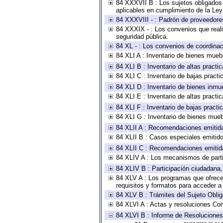
84 XXXVII B : Los sujetos obligados 
aplicables en cumplimiento de la Le
84 XXXVIII - : Padrón de proveedores
84 XXXIX - : Los convenios que reali
seguridad pública.
84 XL - : Los convenios de coordinac
84 XLI A : Inventario de bienes mueb
84 XLI B : Inventario de altas pract
84 XLI C : Inventario de bajas pract
84 XLI D : Inventario de bienes inmu
84 XLI E : Inventario de altas pract
84 XLI F : Inventario de bajas pract
84 XLI G : Inventario de bienes mue
84 XLII A : Recomendaciones emitid
84 XLII B : Casos especiales emitid
84 XLII C : Recomendaciones emitid
84 XLIV A : Los mecanismos de parti
84 XLIV B : Participación ciudadana
84 XLV A : Los programas que ofrecen
requisitos y formatos para acceder 
84 XLV B : Trámites del Sujeto Obli
84 XLVI A : Actas y resoluciones Co
84 XLVI B : Informe de Resoluciones