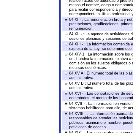
realicen actos de autoridad o presten
menos el nombre, cargo o nombramient
para recibir correspondencia y direcc
correspondiente al título profesional
84 XI - : La remuneración bruta y ne
prestaciones, gratificaciones, prima
remuneración.
84 XII - : La agenda de actividades d
sesiones plenarias y sesiones de tra
84 XIII - : La información contenida
expresa de la Ley, se determine que 
84 XIV 1 : La información sobre los
se difundirá la información relativa
comisión en los sujetos obligados o 
recursos económicos.
84 XV A : El número total de las plaz
administrativa.
84 XV B : El número total de las plaz
administrativa.
84 XVI - : Las contrataciones de serv
contratados, el monto de los honorari
84 XVII - : La información en versión
sistemas habilitados para ello, de ac
84 XVIII - : La información acerca de
responsables de atender las peticion
públicos; asimismo el nombre, puesto,
peticiones de acceso
84 XIX - : Las convocatorias a concu