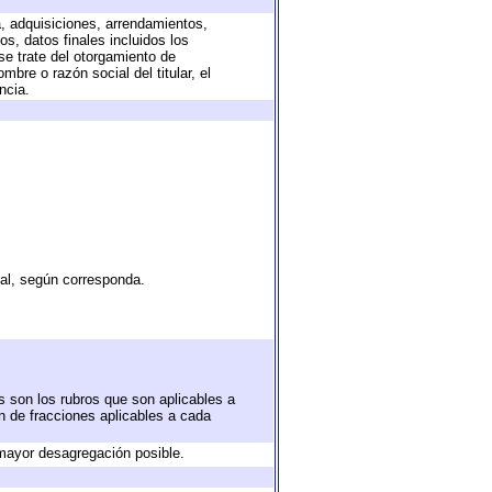
a, adquisiciones, arrendamientos,
s, datos finales incluidos los
e trate del otorgamiento de
bre o razón social del titular, el
ncia.
tal, según corresponda.
s son los rubros que son aplicables a
ón de fracciones aplicables a cada
mayor desagregación posible.