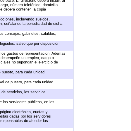
e base. El directorio deberá incluir, al
argo, número telefónico, domicilio
ue deberá contener, la copia
epciones, incluyendo sueldos,
, señalando la periodicidad de dicha
sos consejos, gabinetes, cabildos,
legiados, salvo que por disposición
o los gastos de representación. Además
ue desempeñe un empleo, cargo o
ciales no supongan el ejercicio de
de puesto, para cada unidad
ivel de puesto, para cada unidad
de servicios, los servicios
e los servidores públicos, en los
 página electrónica, cuotas y
estas dadas por los servidores
s responsables de atender las