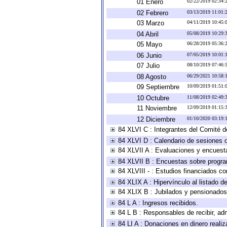
01 Enero
02/22/2019 02:34
02 Febrero
03/13/2019 11:01
03 Marzo
04/11/2019 10:45
04 Abril
05/08/2019 10:29
05 Mayo
06/28/2019 05:36
06 Junio
07/05/2019 10:01
07 Julio
08/10/2019 07:46
08 Agosto
06/29/2021 10:58
09 Septiembre
10/09/2019 01:51
10 Octubre
11/08/2019 02:49
11 Noviembre
12/09/2019 01:15
12 Diciembre
01/10/2020 03:19
84 XLVI C : Integrantes del Comité d
84 XLVI D : Calendario de sesiones o
84 XLVII A : Evaluaciones y encuest
84 XLVII B : Encuestas sobre progr
84 XLVIII - : Estudios financiados co
84 XLIX A : Hipervínculo al listado d
84 XLIX B : Jubilados y pensionados
84 L A : Ingresos recibidos.
84 L B : Responsables de recibir, adm
84 LI A : Donaciones en dinero realiz