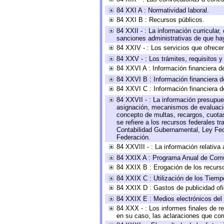
84 XXI A : Normatividad laboral.
84 XXI B : Recursos públicos.
84 XXII - : La información curricular,
sanciones administrativas de que hay
84 XXIV - : Los servicios que ofrecen
84 XXV - : Los trámites, requisitos 
84 XXVI A : Información financiera d
84 XXVI B : Información financiera d
84 XXVI C : Información financiera d
84 XXVII - : La información presupue
asignación, mecanismos de evaluación
concepto de multas, recargos, cuotas
se refiere a los recursos federales t
Contabilidad Gubernamental, Ley Fed
Federación.
84 XXVIII - : La información relativa
84 XXIX A : Programa Anual de Comun
84 XXIX B : Erogación de los recursos
84 XXIX C : Utilización de los Tiemp
84 XXIX D : Gastos de publicidad ofic
84 XXIX E : Medios electrónicos del
84 XXX - : Los informes finales de re
en su caso, las aclaraciones que co