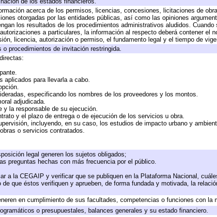
inación de los estados financieros.
formación acerca de los permisos, licencias, concesiones, licitaciones de obr
ciones otorgadas por las entidades públicas, así como las opiniones argumento
gan los resultados de los procedimientos administrativos aludidos. Cuando s
utorizaciones a particulares, la información al respecto deberá contener el nom
ión, licencia, autorización o permiso, el fundamento legal y el tiempo de vige
 o procedimientos de invitación restringida.
directas:
ipante.
 aplicados para llevarla a cabo.
 opción.
sideradas, especificando los nombres de los proveedores y los montos.
moral adjudicada.
te y la responsable de su ejecución.
trato y el plazo de entrega o de ejecución de los servicios u obra.
upervisión, incluyendo, en su caso, los estudios de impacto urbano y ambien
obras o servicios contratados.
posición legal generen los sujetos obligados;
las preguntas hechas con más frecuencia por el público.
ar a la CEGAIP y verificar que se publiquen en la Plataforma Nacional, cuále
to de que éstos verifiquen y aprueben, de forma fundada y motivada, la relaci
eneren en cumplimiento de sus facultades, competencias o funciones con la 
ogramáticos o presupuestales, balances generales y su estado financiero.