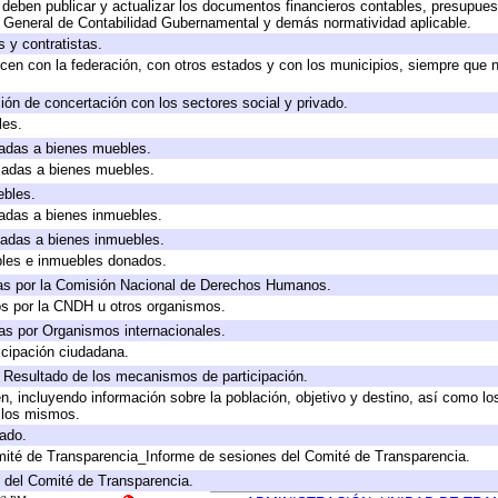
deben publicar y actualizar los documentos financieros contables, presupues
y General de Contabilidad Gubernamental y demás normatividad aplicable.
 y contratistas.
cen con la federación, con otros estados y con los municipios, siempre que 
ión de concertación con los sectores social y privado.
les.
icadas a bienes muebles.
icadas a bienes muebles.
ebles.
icadas a bienes inmuebles.
icadas a bienes inmuebles.
bles e inmuebles donados.
as por la Comisión Nacional de Derechos Humanos.
os por la CNDH u otros organismos.
as por Organismos internacionales.
cipación ciudadana.
, Resultado de los mecanismos de participación.
, incluyendo información sobre la población, objetivo y destino, así como lo
a los mismos.
gado.
mité de Transparencia_Informe de sesiones del Comité de Transparencia.
 del Comité de Transparencia.