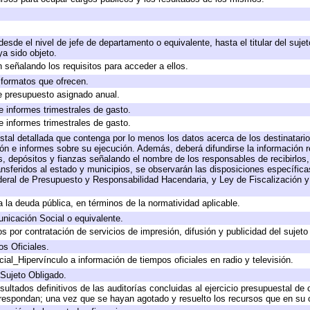
 desde el nivel de jefe de departamento o equivalente, hasta el titular del suj
a sido objeto.
 señalando los requisitos para acceder a ellos.
y formatos que ofrecen.
e presupuesto asignado anual.
e informes trimestrales de gasto.
e informes trimestrales de gasto.
stal detallada que contenga por lo menos los datos acerca de los destinatario
 e informes sobre su ejecución. Además, deberá difundirse la información re
, depósitos y fianzas señalando el nombre de los responsables de recibirlos, 
ransferidos al estado y municipios, se observarán las disposiciones específic
eral de Presupuesto y Responsabilidad Hacendaria, y Ley de Fiscalización y
 a la deuda pública, en términos de la normatividad aplicable.
icación Social o equivalente.
 por contratación de servicios de impresión, difusión y publicidad del sujeto
os Oficiales.
ial_Hipervínculo a información de tiempos oficiales en radio y televisión.
 Sujeto Obligado.
sultados definitivos de las auditorías concluidas al ejercicio presupuestal de 
rrespondan; una vez que se hayan agotado y resuelto los recursos que en su