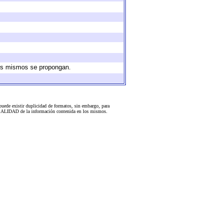
 los mismos se propongan.
uede existir duplicidad de formatos, sin embargo, para
 la CALIDAD de la información contenida en los mismos.