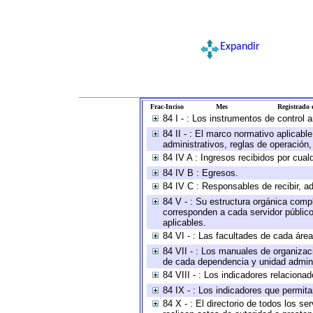
Expandir
Frac-Inciso
Mes
Registrado e
84 I - : Los instrumentos de control 
84 II - : El marco normativo aplicabl
administrativos, reglas de operación, c
84 IV A : Ingresos recibidos por cual
84 IV B : Egresos.
84 IV C : Responsables de recibir, ad
84 V - : Su estructura orgánica compl
corresponden a cada servidor público
aplicables.
84 VI - : Las facultades de cada área
84 VII - : Los manuales de organizac
de cada dependencia y unidad adminis
84 VIII - : Los indicadores relacion
84 IX - : Los indicadores que permita
84 X - : El directorio de todos los s