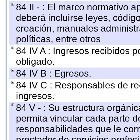
84 II - : El marco normativo a
deberá incluirse leyes, códig
creación, manuales administrat
políticas, entre otros
84 IV A : Ingresos recibidos p
obligado.
84 IV B : Egresos.
84 IV C : Responsables de reci
ingresos.
84 V - : Su estructura orgáni
permita vincular cada parte de
responsabilidades que le cor
prestador de servicios profes