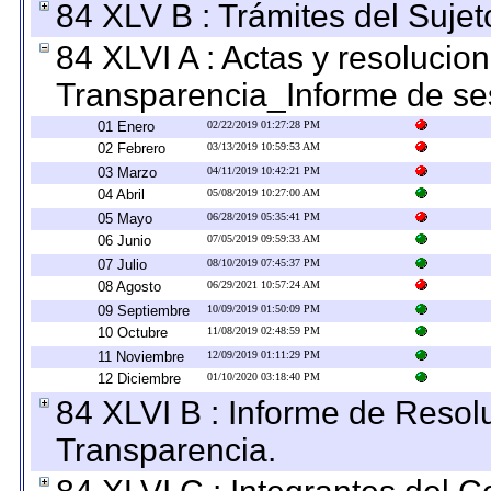
84 XLV B : Trámites del Sujet
84 XLVI A : Actas y resolucio
Transparencia_Informe de se
01 Enero
02/22/2019 01:27:28 PM
02 Febrero
03/13/2019 10:59:53 AM
03 Marzo
04/11/2019 10:42:21 PM
04 Abril
05/08/2019 10:27:00 AM
05 Mayo
06/28/2019 05:35:41 PM
06 Junio
07/05/2019 09:59:33 AM
07 Julio
08/10/2019 07:45:37 PM
08 Agosto
06/29/2021 10:57:24 AM
09 Septiembre
10/09/2019 01:50:09 PM
10 Octubre
11/08/2019 02:48:59 PM
11 Noviembre
12/09/2019 01:11:29 PM
12 Diciembre
01/10/2020 03:18:40 PM
84 XLVI B : Informe de Resol
Transparencia.