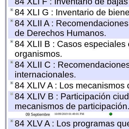
84 XLI F : Inventario de baja
84 XLI G : Inventario de bie
84 XLII A : Recomendaciones 
de Derechos Humanos.
84 XLII B : Casos especiales
organismos.
84 XLII C : Recomendaciones
internacionales.
84 XLIV A : Los mecanismos d
84 XLIV B : Participación ciu
mecanismos de participación
09 Septiembre
10/09/2019 01:49:01 PM
84 XLV A : Los programas que