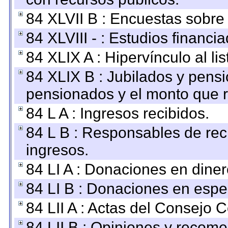
84 XLVII B : Encuestas sobre
84 XLVIII - : Estudios financi
84 XLIX A : Hipervínculo al l
84 XLIX B : Jubilados y pensi
pensionados y el monto que 
84 L A : Ingresos recibidos.
84 L B : Responsables de recib
ingresos.
84 LI A : Donaciones en diner
84 LI B : Donaciones en espe
84 LII A : Actas del Consejo C
84 LII B : Opiniones y recom