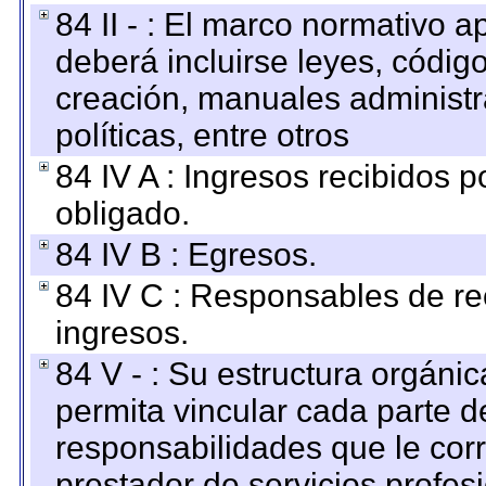
84 II - : El marco normativo a
deberá incluirse leyes, códig
creación, manuales administrat
políticas, entre otros
84 IV A : Ingresos recibidos p
obligado.
84 IV B : Egresos.
84 IV C : Responsables de reci
ingresos.
84 V - : Su estructura orgáni
permita vincular cada parte de
responsabilidades que le cor
prestador de servicios profes