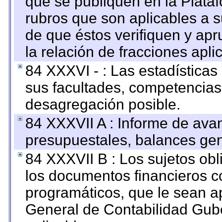
que se publiquen en la Plata
rubros que son aplicables a s
de que éstos verifiquen y ap
la relación de fracciones apli
84 XXXVI - : Las estadística
sus facultades, competencias
desagregación posible.
84 XXXVII A : Informe de ava
presupuestales, balances gen
84 XXXVII B : Los sujetos obl
los documentos financieros c
programáticos, que le sean a
General de Contabilidad Gub