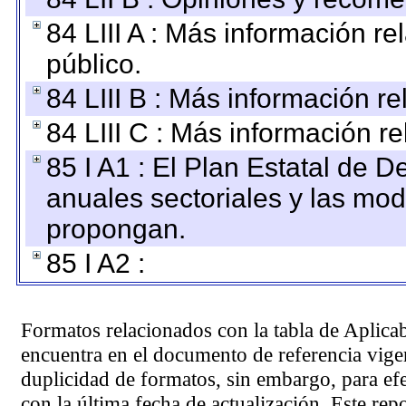
84 LIII A : Más información r
público.
84 LIII B : Más información r
84 LIII C : Más información r
85 I A1 : El Plan Estatal de D
anuales sectoriales y las mo
propongan.
85 I A2 :
Formatos relacionados con la tabla de Aplica
encuentra en el
documento de referencia
vigen
duplicidad de formatos, sin embargo, para ef
con la última fecha de actualización. Este rep