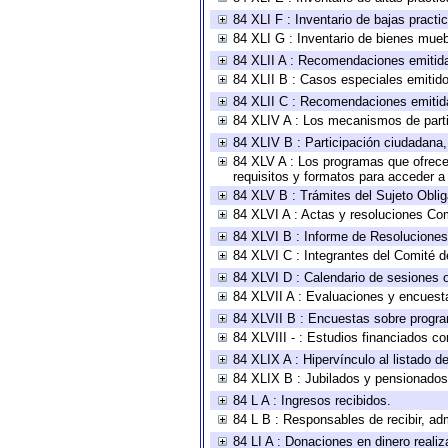
84 XLI F : Inventario de bajas pract
84 XLI G : Inventario de bienes mue
84 XLII A : Recomendaciones emitid
84 XLII B : Casos especiales emitid
84 XLII C : Recomendaciones emitid
84 XLIV A : Los mecanismos de parti
84 XLIV B : Participación ciudadana
84 XLV A : Los programas que ofrecen
requisitos y formatos para acceder 
84 XLV B : Trámites del Sujeto Obli
84 XLVI A : Actas y resoluciones Co
84 XLVI B : Informe de Resoluciones
84 XLVI C : Integrantes del Comité d
84 XLVI D : Calendario de sesiones o
84 XLVII A : Evaluaciones y encuest
84 XLVII B : Encuestas sobre progr
84 XLVIII - : Estudios financiados co
84 XLIX A : Hipervínculo al listado d
84 XLIX B : Jubilados y pensionados
84 L A : Ingresos recibidos.
84 L B : Responsables de recibir, adm
84 LI A : Donaciones en dinero realiz