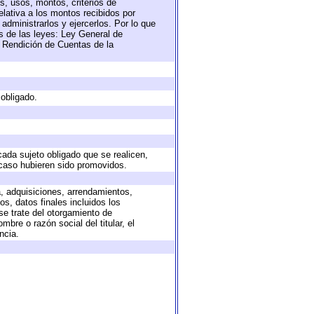
s, usos, montos, criterios de
lativa a los montos recibidos por
administrarlos y ejercerlos. Por lo que
as de las leyes: Ley General de
 Rendición de Cuentas de la
 obligado.
cada sujeto obligado que se realicen,
 caso hubieren sido promovidos.
a, adquisiciones, arrendamientos,
s, datos finales incluidos los
e trate del otorgamiento de
bre o razón social del titular, el
ncia.