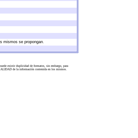
 los mismos se propongan.
uede existir duplicidad de formatos, sin embargo, para
 la CALIDAD de la información contenida en los mismos.