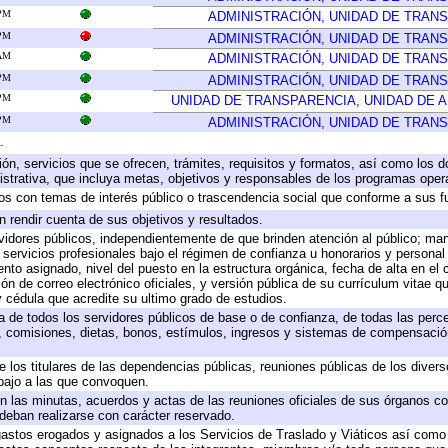
 PM
ADMINISTRACIÓN, UNIDAD DE TRAN
 PM
ADMINISTRACIÓN, UNIDAD DE TRAN
 AM
ADMINISTRACIÓN, UNIDAD DE TRAN
 PM
ADMINISTRACIÓN, UNIDAD DE TRAN
 PM
UNIDAD DE TRANSPARENCIA, UNIDAD DE 
 PM
ADMINISTRACIÓN, UNIDAD DE TRAN
.
ión, servicios que se ofrecen, trámites, requisitos y formatos, así como los
trativa, que incluya metas, objetivos y responsables de los programas operat
ados con temas de interés público o trascendencia social que conforme a sus f
n rendir cuenta de sus objetivos y resultados.
ervidores públicos, independientemente de que brinden atención al público; ma
 servicios profesionales bajo el régimen de confianza u honorarios y personal d
o asignado, nivel del puesto en la estructura orgánica, fecha de alta en el c
ión de correo electrónico oficiales, y versión pública de su currículum vitae q
 y cédula que acredite su ultimo grado de estudios.
ta de todos los servidores públicos de base o de confianza, de todas las perc
s, comisiones, dietas, bonos, estímulos, ingresos y sistemas de compensación
e los titulares de las dependencias públicas, reuniones públicas de los diver
bajo a las que convoquen.
 en las minutas, acuerdos y actas de las reuniones oficiales de sus órganos co
deban realizarse con carácter reservado.
 gastos erogados y asignados a los Servicios de Traslado y Viáticos así com