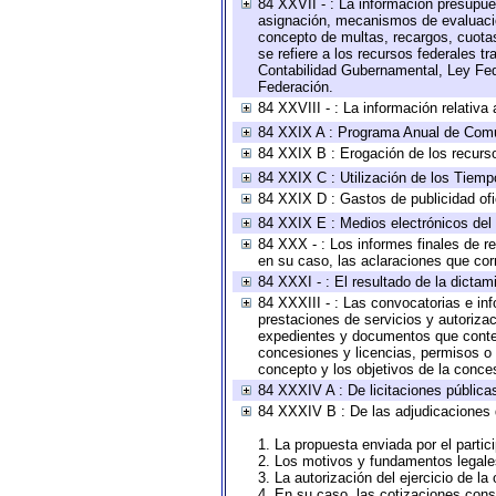
84 XXVII - : La información presupue
asignación, mecanismos de evaluación
concepto de multas, recargos, cuotas
se refiere a los recursos federales t
Contabilidad Gubernamental, Ley Fed
Federación.
84 XXVIII - : La información relativa
84 XXIX A : Programa Anual de Comun
84 XXIX B : Erogación de los recursos
84 XXIX C : Utilización de los Tiemp
84 XXIX D : Gastos de publicidad ofic
84 XXIX E : Medios electrónicos del
84 XXX - : Los informes finales de re
en su caso, las aclaraciones que co
84 XXXI - : El resultado de la dictam
84 XXXIII - : Las convocatorias e in
prestaciones de servicios y autoriza
expedientes y documentos que conten
concesiones y licencias, permisos o a
concepto y los objetivos de la conces
84 XXXIV A : De licitaciones públicas
84 XXXIV B : De las adjudicaciones 
1. La propuesta enviada por el partic
2. Los motivos y fundamentos legales
3. La autorización del ejercicio de la
4. En su caso, las cotizaciones con