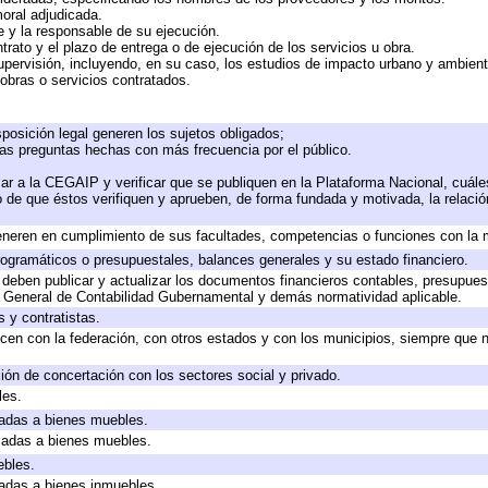
moral adjudicada.
te y la responsable de su ejecución.
trato y el plazo de entrega o de ejecución de los servicios u obra.
upervisión, incluyendo, en su caso, los estudios de impacto urbano y ambien
obras o servicios contratados.
posición legal generen los sujetos obligados;
las preguntas hechas con más frecuencia por el público.
ar a la CEGAIP y verificar que se publiquen en la Plataforma Nacional, cuále
to de que éstos verifiquen y aprueben, de forma fundada y motivada, la relaci
eneren en cumplimiento de sus facultades, competencias o funciones con la 
ogramáticos o presupuestales, balances generales y su estado financiero.
deben publicar y actualizar los documentos financieros contables, presupues
y General de Contabilidad Gubernamental y demás normatividad aplicable.
 y contratistas.
cen con la federación, con otros estados y con los municipios, siempre que 
ión de concertación con los sectores social y privado.
les.
icadas a bienes muebles.
icadas a bienes muebles.
ebles.
icadas a bienes inmuebles.