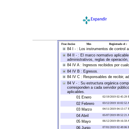
Expandir
Frac-Inciso
Mes
Registrado el :
84 I - : Los instrumentos de control 
84 II - : El marco normativo aplicabl
administrativos, reglas de operación, c
84 IV A : Ingresos recibidos por cual
84 IV B : Egresos.
84 IV C : Responsables de recibir, ad
84 V - : Su estructura orgánica compl
corresponden a cada servidor público
aplicables.
01 Enero
02/19/2019 02:45:29
02 Febrero
03/12/2019 10:02:52
03 Marzo
04/11/2019 04:13:17
04 Abril
05/07/2019 09:52:21
05 Mayo
06/12/2019 09:16:59
06 Junio
07/01/2019 02:49:06