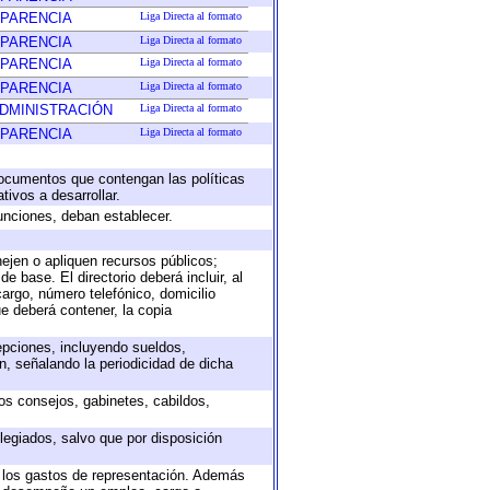
SPARENCIA
Liga Directa al formato
SPARENCIA
Liga Directa al formato
SPARENCIA
Liga Directa al formato
SPARENCIA
Liga Directa al formato
ADMINISTRACIÓN
Liga Directa al formato
SPARENCIA
Liga Directa al formato
 documentos que contengan las políticas
ivos a desarrollar.
unciones, deban establecer.
nejen o apliquen recursos públicos;
e base. El directorio deberá incluir, al
argo, número telefónico, domicilio
ue deberá contener, la copia
epciones, incluyendo sueldos,
, señalando la periodicidad de dicha
sos consejos, gabinetes, cabildos,
legiados, salvo que por disposición
o los gastos de representación. Además