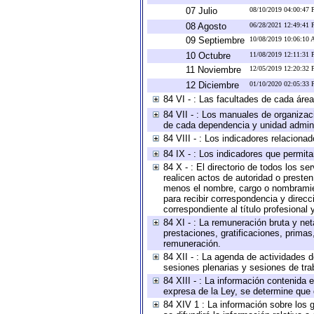
07 Julio
08/10/2019 04:00:47
08 Agosto
06/28/2021 12:49:41
09 Septiembre
10/08/2019 10:06:10
10 Octubre
11/08/2019 12:11:31
11 Noviembre
12/05/2019 12:20:32
12 Diciembre
01/10/2020 02:05:33
84 VI - : Las facultades de cada área
84 VII - : Los manuales de organizac
de cada dependencia y unidad adminis
84 VIII - : Los indicadores relacion
84 IX - : Los indicadores que permita
84 X - : El directorio de todos los s
realicen actos de autoridad o presten
menos el nombre, cargo o nombramient
para recibir correspondencia y direcc
correspondiente al título profesional
84 XI - : La remuneración bruta y ne
prestaciones, gratificaciones, prima
remuneración.
84 XII - : La agenda de actividades d
sesiones plenarias y sesiones de tra
84 XIII - : La información contenida
expresa de la Ley, se determine que 
84 XIV 1 : La información sobre los