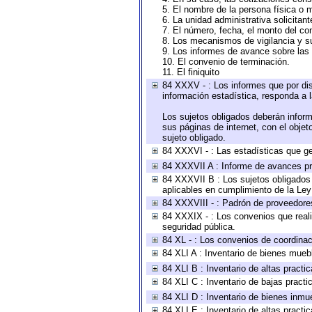
5. El nombre de la persona física o 
6. La unidad administrativa solicitan
7. El número, fecha, el monto del con
8. Los mecanismos de vigilancia y s
9. Los informes de avance sobre las 
10. El convenio de terminación.
11. El finiquito
84 XXXV - : Los informes que por dis
información estadística, responda a 
Los sujetos obligados deberán inform
sus páginas de internet, con el obje
sujeto obligado.
84 XXXVI - : Las estadísticas que g
84 XXXVII A : Informe de avances pr
84 XXXVII B : Los sujetos obligados 
aplicables en cumplimiento de la Le
84 XXXVIII - : Padrón de proveedores
84 XXXIX - : Los convenios que reali
seguridad pública.
84 XL - : Los convenios de coordinac
84 XLI A : Inventario de bienes mueb
84 XLI B : Inventario de altas pract
84 XLI C : Inventario de bajas pract
84 XLI D : Inventario de bienes inmu
84 XLI E : Inventario de altas pract