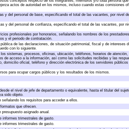
 a estos conceptos respecto de los integrantes, miembros y/o toda persona q
ejerza actos de autoridad en los mismos, incluso cuando estas comisiones ofi
as y del personal de base, especificando el total de las vacantes, por nivel 
as y del personal de confianza, especificando el total de las vacantes, por n
icios profesionales por honorarios, señalando los nombres de los prestadores 
os y el periodo de contratación.
 pública de las declaraciones, de situación patrimonial, fiscal y de intereses d
uerdo con lo siguiente.
 los sistemas, procesos, oficinas, ubicación, teléfonos, horarios de atención,
es de acceso a la información, así como las solicitudes recibidas y las respu
 domicilio oficial, teléfono y dirección electrónica de los servidores público
rsos para ocupar cargos públicos y los resultados de los mismos.
 desde el nivel de jefe de departamento o equivalente, hasta el titular del suj
a sido objeto.
 señalando los requisitos para acceder a ellos.
y formatos que ofrecen.
e presupuesto asignado anual.
e informes trimestrales de gasto.
e informes trimestrales de gasto.