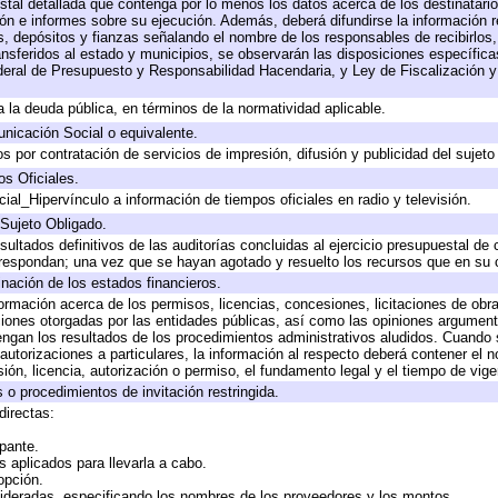
stal detallada que contenga por lo menos los datos acerca de los destinatario
 e informes sobre su ejecución. Además, deberá difundirse la información re
, depósitos y fianzas señalando el nombre de los responsables de recibirlos, 
ransferidos al estado y municipios, se observarán las disposiciones específic
eral de Presupuesto y Responsabilidad Hacendaria, y Ley de Fiscalización y
 a la deuda pública, en términos de la normatividad aplicable.
icación Social o equivalente.
 por contratación de servicios de impresión, difusión y publicidad del sujeto
os Oficiales.
ial_Hipervínculo a información de tiempos oficiales en radio y televisión.
 Sujeto Obligado.
sultados definitivos de las auditorías concluidas al ejercicio presupuestal de 
rrespondan; una vez que se hayan agotado y resuelto los recursos que en su
inación de los estados financieros.
formación acerca de los permisos, licencias, concesiones, licitaciones de obr
ciones otorgadas por las entidades públicas, así como las opiniones argumento
gan los resultados de los procedimientos administrativos aludidos. Cuando s
utorizaciones a particulares, la información al respecto deberá contener el nom
ión, licencia, autorización o permiso, el fundamento legal y el tiempo de vige
 o procedimientos de invitación restringida.
directas:
ipante.
 aplicados para llevarla a cabo.
 opción.
sideradas, especificando los nombres de los proveedores y los montos.