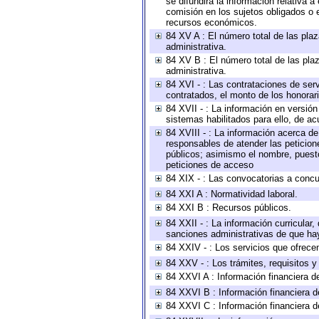
se difundirá la información relativa
comisión en los sujetos obligados o 
recursos económicos.
84 XV A : El número total de las plaz
administrativa.
84 XV B : El número total de las plaz
administrativa.
84 XVI - : Las contrataciones de serv
contratados, el monto de los honorari
84 XVII - : La información en versión
sistemas habilitados para ello, de ac
84 XVIII - : La información acerca de
responsables de atender las peticion
públicos; asimismo el nombre, puesto,
peticiones de acceso
84 XIX - : Las convocatorias a concu
84 XXI A : Normatividad laboral.
84 XXI B : Recursos públicos.
84 XXII - : La información curricular,
sanciones administrativas de que hay
84 XXIV - : Los servicios que ofrecen
84 XXV - : Los trámites, requisitos 
84 XXVI A : Información financiera d
84 XXVI B : Información financiera d
84 XXVI C : Información financiera d