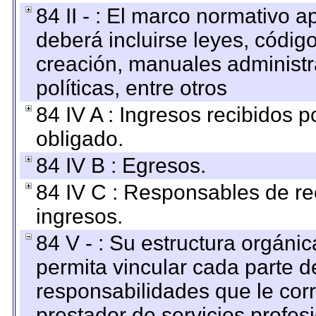
84 II - : El marco normativo a
deberá incluirse leyes, códig
creación, manuales administrat
políticas, entre otros
84 IV A : Ingresos recibidos p
obligado.
84 IV B : Egresos.
84 IV C : Responsables de reci
ingresos.
84 V - : Su estructura orgáni
permita vincular cada parte de
responsabilidades que le cor
prestador de servicios profes