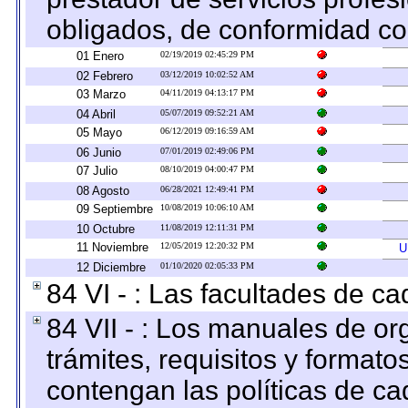
obligados, de conformidad con
01 Enero
02/19/2019 02:45:29 PM
02 Febrero
03/12/2019 10:02:52 AM
03 Marzo
04/11/2019 04:13:17 PM
04 Abril
05/07/2019 09:52:21 AM
05 Mayo
06/12/2019 09:16:59 AM
06 Junio
07/01/2019 02:49:06 PM
07 Julio
08/10/2019 04:00:47 PM
08 Agosto
06/28/2021 12:49:41 PM
09 Septiembre
10/08/2019 10:06:10 AM
10 Octubre
11/08/2019 12:11:31 PM
11 Noviembre
12/05/2019 12:20:32 PM
U
12 Diciembre
01/10/2020 02:05:33 PM
84 VI - : Las facultades de ca
84 VII - : Los manuales de or
trámites, requisitos y format
contengan las políticas de c