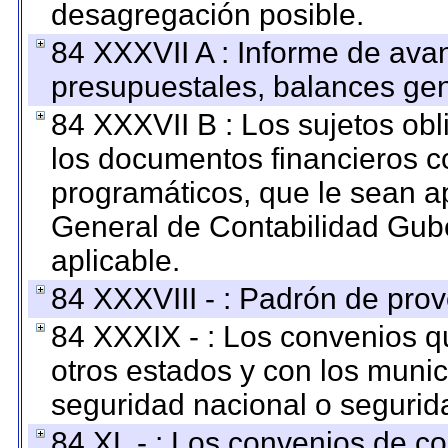
desagregación posible.
84 XXXVII A : Informe de ava
presupuestales, balances gen
84 XXXVII B : Los sujetos obl
los documentos financieros c
programáticos, que le sean a
General de Contabilidad Gub
aplicable.
84 XXXVIII - : Padrón de prov
84 XXXIX - : Los convenios qu
otros estados y con los muni
seguridad nacional o segurid
84 XL - : Los convenios de c