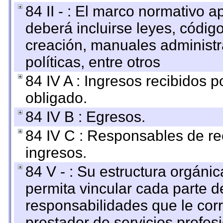
84 II - : El marco normativo a
deberá incluirse leyes, códig
creación, manuales administrat
políticas, entre otros
84 IV A : Ingresos recibidos p
obligado.
84 IV B : Egresos.
84 IV C : Responsables de reci
ingresos.
84 V - : Su estructura orgáni
permita vincular cada parte de
responsabilidades que le cor
prestador de servicios profes