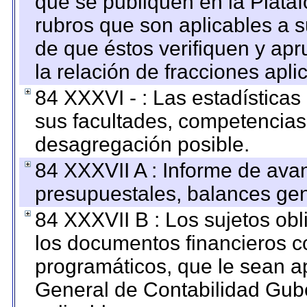
que se publiquen en la Plata
rubros que son aplicables a s
de que éstos verifiquen y ap
la relación de fracciones apli
84 XXXVI - : Las estadística
sus facultades, competencias
desagregación posible.
84 XXXVII A : Informe de ava
presupuestales, balances gen
84 XXXVII B : Los sujetos obl
los documentos financieros c
programáticos, que le sean a
General de Contabilidad Gub