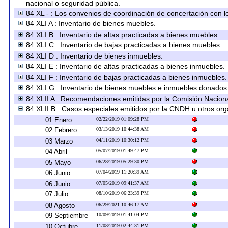
nacional o seguridad pública.
84 XL - : Los convenios de coordinación de concertación con lo
84 XLI A : Inventario de bienes muebles.
84 XLI B : Inventario de altas practicadas a bienes muebles.
84 XLI C : Inventario de bajas practicadas a bienes muebles.
84 XLI D : Inventario de bienes inmuebles.
84 XLI E : Inventario de altas practicadas a bienes inmuebles.
84 XLI F : Inventario de bajas practicadas a bienes inmuebles.
84 XLI G : Inventario de bienes muebles e inmuebles donados
84 XLII A : Recomendaciones emitidas por la Comisión Nacio
84 XLII B : Casos especiales emitidos por la CNDH u otros or
01 Enero
02/22/2019 01:09:28 PM
02 Febrero
03/13/2019 10:44:38 AM
03 Marzo
04/11/2019 10:30:12 PM
04 Abril
05/07/2019 01:49:47 PM
05 Mayo
06/28/2019 05:29:30 PM
06 Junio
07/04/2019 11:20:39 AM
06 Junio
07/05/2019 09:41:37 AM
07 Julio
08/10/2019 06:23:39 PM
08 Agosto
06/29/2021 10:46:17 AM
09 Septiembre
10/09/2019 01:41:04 PM
10 Octubre
11/08/2019 02:44:31 PM