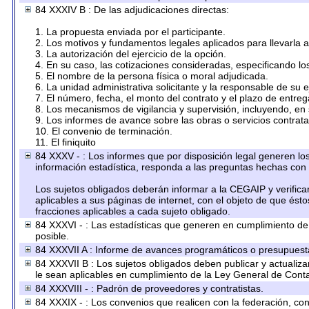
84 XXXIV B : De las adjudicaciones directas:
1. La propuesta enviada por el participante.
2. Los motivos y fundamentos legales aplicados para llevarla 
3. La autorización del ejercicio de la opción.
4. En su caso, las cotizaciones consideradas, especificando l
5. El nombre de la persona física o moral adjudicada.
6. La unidad administrativa solicitante y la responsable de su 
7. El número, fecha, el monto del contrato y el plazo de entreg
8. Los mecanismos de vigilancia y supervisión, incluyendo, en
9. Los informes de avance sobre las obras o servicios contrat
10. El convenio de terminación.
11. El finiquito
84 XXXV - : Los informes que por disposición legal generen los
información estadística, responda a las preguntas hechas con 
Los sujetos obligados deberán informar a la CEGAIP y verifica
aplicables a sus páginas de internet, con el objeto de que ést
fracciones aplicables a cada sujeto obligado.
84 XXXVI - : Las estadísticas que generen en cumplimiento d
posible.
84 XXXVII A : Informe de avances programáticos o presupuesta
84 XXXVII B : Los sujetos obligados deben publicar y actualiz
le sean aplicables en cumplimiento de la Ley General de Cont
84 XXXVIII - : Padrón de proveedores y contratistas.
84 XXXIX - : Los convenios que realicen con la federación, co