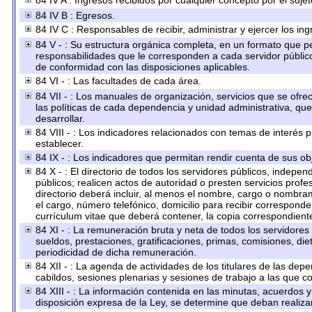
84 IV A : Ingresos recibidos por cualquier concepto por el sujet
84 IV B : Egresos.
84 IV C : Responsables de recibir, administrar y ejercer los ing
84 V - : Su estructura orgánica completa, en un formato que per
responsabilidades que le corresponden a cada servidor público
de conformidad con las disposiciones aplicables.
84 VI - : Las facultades de cada área.
84 VII - : Los manuales de organización, servicios que se ofr
las políticas de cada dependencia y unidad administrativa, qu
desarrollar.
84 VIII - : Los indicadores relacionados con temas de interés
establecer.
84 IX - : Los indicadores que permitan rendir cuenta de sus obj
84 X - : El directorio de todos los servidores públicos, indep
públicos; realicen actos de autoridad o presten servicios prof
directorio deberá incluir, al menos el nombre, cargo o nombram
el cargo, número telefónico, domicilio para recibir corresponden
currículum vitae que deberá contener, la copia correspondiente 
84 XI - : La remuneración bruta y neta de todos los servidores
sueldos, prestaciones, gratificaciones, primas, comisiones, d
periodicidad de dicha remuneración.
84 XII - : La agenda de actividades de los titulares de las dep
cabildos, sesiones plenarias y sesiones de trabajo a las que 
84 XIII - : La información contenida en las minutas, acuerdos 
disposición expresa de la Ley, se determine que deban realiza