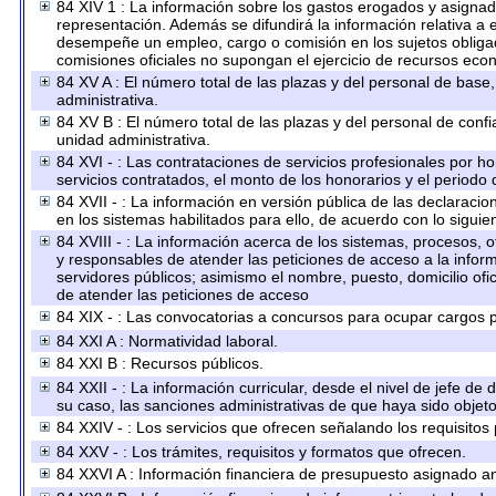
84 XIV 1 : La información sobre los gastos erogados y asignado
representación. Además se difundirá la información relativa a
desempeñe un empleo, cargo o comisión en los sujetos obligad
comisiones oficiales no supongan el ejercicio de recursos eco
84 XV A : El número total de las plazas y del personal de base,
administrativa.
84 XV B : El número total de las plazas y del personal de confi
unidad administrativa.
84 XVI - : Las contrataciones de servicios profesionales por h
servicios contratados, el monto de los honorarios y el periodo 
84 XVII - : La información en versión pública de las declaracion
en los sistemas habilitados para ello, de acuerdo con lo siguie
84 XVIII - : La información acerca de los sistemas, procesos, o
y responsables de atender las peticiones de acceso a la inform
servidores públicos; asimismo el nombre, puesto, domicilio ofic
de atender las peticiones de acceso
84 XIX - : Las convocatorias a concursos para ocupar cargos p
84 XXI A : Normatividad laboral.
84 XXI B : Recursos públicos.
84 XXII - : La información curricular, desde el nivel de jefe de
su caso, las sanciones administrativas de que haya sido objeto
84 XXIV - : Los servicios que ofrecen señalando los requisitos 
84 XXV - : Los trámites, requisitos y formatos que ofrecen.
84 XXVI A : Información financiera de presupuesto asignado an