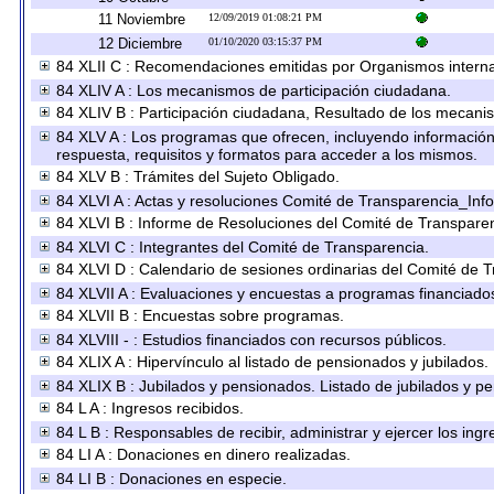
11 Noviembre
12/09/2019 01:08:21 PM
12 Diciembre
01/10/2020 03:15:37 PM
84 XLII C : Recomendaciones emitidas por Organismos interna
84 XLIV A : Los mecanismos de participación ciudadana.
84 XLIV B : Participación ciudadana, Resultado de los mecanis
84 XLV A : Los programas que ofrecen, incluyendo información s
respuesta, requisitos y formatos para acceder a los mismos.
84 XLV B : Trámites del Sujeto Obligado.
84 XLVI A : Actas y resoluciones Comité de Transparencia_Inf
84 XLVI B : Informe de Resoluciones del Comité de Transparen
84 XLVI C : Integrantes del Comité de Transparencia.
84 XLVI D : Calendario de sesiones ordinarias del Comité de 
84 XLVII A : Evaluaciones y encuestas a programas financiado
84 XLVII B : Encuestas sobre programas.
84 XLVIII - : Estudios financiados con recursos públicos.
84 XLIX A : Hipervínculo al listado de pensionados y jubilados.
84 XLIX B : Jubilados y pensionados. Listado de jubilados y p
84 L A : Ingresos recibidos.
84 L B : Responsables de recibir, administrar y ejercer los ingr
84 LI A : Donaciones en dinero realizadas.
84 LI B : Donaciones en especie.