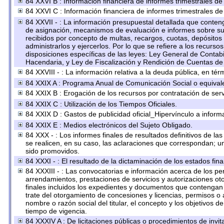
84 XXVI B : Información financiera de informes trimestrales de
84 XXVI C : Información financiera de informes trimestrales de
84 XXVII - : La información presupuestal detallada que conteng
de asignación, mecanismos de evaluación e informes sobre su 
recibidos por concepto de multas, recargos, cuotas, depósitos
administrarlos y ejercerlos. Por lo que se refiere a los recurso
disposiciones específicas de las leyes: Ley General de Conta
Hacendaria, y Ley de Fiscalización y Rendición de Cuentas de
84 XXVIII - : La información relativa a la deuda pública, en tér
84 XXIX A : Programa Anual de Comunicación Social o equival
84 XXIX B : Erogación de los recursos por contratación de servi
84 XXIX C : Utilización de los Tiempos Oficiales.
84 XXIX D : Gastos de publicidad oficial_Hipervínculo a informa
84 XXIX E : Medios electrónicos del Sujeto Obligado.
84 XXX - : Los informes finales de resultados definitivos de la
se realicen, en su caso, las aclaraciones que correspondan; 
sido promovidos.
84 XXXI - : El resultado de la dictaminación de los estados fina
84 XXXIII - : Las convocatorias e información acerca de los per
arrendamientos, prestaciones de servicios y autorizaciones ot
finales incluidos los expedientes y documentos que contengan 
trate del otorgamiento de concesiones y licencias, permisos o 
nombre o razón social del titular, el concepto y los objetivos d
tiempo de vigencia.
84 XXXIV A : De licitaciones públicas o procedimientos de invita