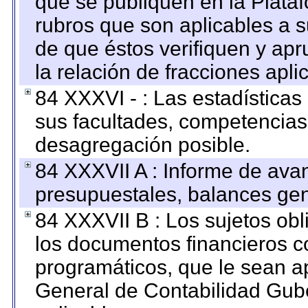
que se publiquen en la Plata
rubros que son aplicables a s
de que éstos verifiquen y ap
la relación de fracciones apli
84 XXXVI - : Las estadística
sus facultades, competencias
desagregación posible.
84 XXXVII A : Informe de ava
presupuestales, balances gen
84 XXXVII B : Los sujetos obl
los documentos financieros c
programáticos, que le sean a
General de Contabilidad Gub