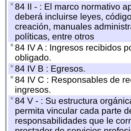
84 II - : El marco normativo a
deberá incluirse leyes, códig
creación, manuales administrat
políticas, entre otros
84 IV A : Ingresos recibidos p
obligado.
84 IV B : Egresos.
84 IV C : Responsables de reci
ingresos.
84 V - : Su estructura orgáni
permita vincular cada parte de
responsabilidades que le cor
prestador de servicios profes