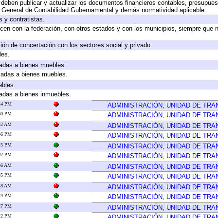
deben publicar y actualizar los documentos financieros contables, presupues
y General de Contabilidad Gubernamental y demás normatividad aplicable.
 y contratistas.
cen con la federación, con otros estados y con los municipios, siempre que 
ión de concertación con los sectores social y privado.
les.
icadas a bienes muebles.
icadas a bienes muebles.
ebles.
icadas a bienes inmuebles.
:24 PM
ADMINISTRACIÓN, UNIDAD DE TR
:30 PM
ADMINISTRACIÓN, UNIDAD DE TR
:52 AM
ADMINISTRACIÓN, UNIDAD DE TR
:56 PM
ADMINISTRACIÓN, UNIDAD DE TR
:15 PM
ADMINISTRACIÓN, UNIDAD DE TR
:02 PM
ADMINISTRACIÓN, UNIDAD DE TR
:56 AM
ADMINISTRACIÓN, UNIDAD DE TR
:55 PM
ADMINISTRACIÓN, UNIDAD DE TR
:48 AM
ADMINISTRACIÓN, UNIDAD DE TR
:24 PM
ADMINISTRACIÓN, UNIDAD DE TR
:27 PM
ADMINISTRACIÓN, UNIDAD DE TR
:12 PM
ADMINISTRACIÓN, UNIDAD DE TR