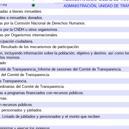
:47 PM
ADMINISTRACIÓN, UNIDAD DE TR
icadas a bienes inmuebles.
bles e inmuebles donados.
as por la Comisión Nacional de Derechos Humanos.
os por la CNDH u otros organismos.
as por Organismos internacionales.
cipación ciudadana.
, Resultado de los mecanismos de participación.
, incluyendo información sobre la población, objetivo y destino, así como lo
a los mismos.
gado.
mité de Transparencia_Informe de sesiones del Comité de Transparencia.
 del Comité de Transparencia.
e Transparencia.
rdinarias del Comité de Transparencia.
as a programas financiados con recursos públicos.
amas.
n recursos públicos.
e pensionados y jubilados.
. Listado de jubilados y pensionados y el monto que reciben
inistrar y ejercer los ingresos.