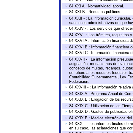
84 XXI A : Normatividad laboral.
84 XXI B : Recursos públicos.
84 XXII - : La información curricular,
sanciones administrativas de que hay
84 XXIV - : Los servicios que ofrecen
84 XXV - : Los trámites, requisitos 
84 XXVI A : Información financiera d
84 XXVI B : Información financiera d
84 XXVI C : Información financiera d
84 XXVII - : La información presupue
asignación, mecanismos de evaluación
concepto de multas, recargos, cuotas
se refiere a los recursos federales t
Contabilidad Gubernamental, Ley Fed
Federación.
84 XXVIII - : La información relativa
84 XXIX A : Programa Anual de Comun
84 XXIX B : Erogación de los recursos
84 XXIX C : Utilización de los Tiemp
84 XXIX D : Gastos de publicidad ofic
84 XXIX E : Medios electrónicos del
84 XXX - : Los informes finales de re
en su caso, las aclaraciones que co