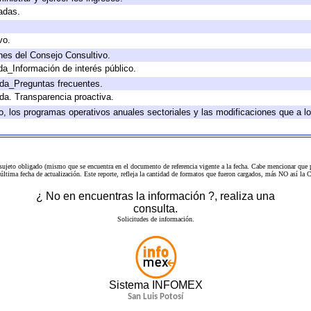
adas.
vo.
nes del Consejo Consultivo.
da_Información de interés público.
ada_Preguntas frecuentes.
ada. Transparencia proactiva.
llo, los programas operativos anuales sectoriales y las modificaciones que a
 sujeto obligado (mismo que se encuentra en el
documento de referencia
vigente a la fecha. Cabe mencionar que p
a última fecha de actualización. Este reporte, refleja la cantidad de formatos que fueron cargados, más NO así
¿ No en encuentras la información ?, realiza una
consulta.
Solicitudes de información.
Sistema INFOMEX
San Luis Potosí