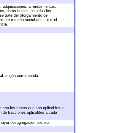
a, adquisiciones, arrendamientos,
s, datos finales incluidos los
e trate del otorgamiento de
bre o razón social del titular, el
ncia.
tal, según corresponda.
s son los rubros que son aplicables a
ón de fracciones aplicables a cada
mayor desagregación posible.