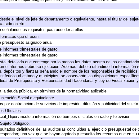
 desde el nivel de jefe de departamento o equivalente, hasta el titular del suj
a sido objeto.
 señalando los requisitos para acceder a ellos.
y formatos que ofrecen.
e presupuesto asignado anual.
e informes trimestrales de gasto.
e informes trimestrales de gasto.
stal detallada que contenga por lo menos los datos acerca de los destinatario
 e informes sobre su ejecución. Además, deberá difundirse la información re
, depósitos y fianzas señalando el nombre de los responsables de recibirlos, 
ransferidos al estado y municipios, se observarán las disposiciones específic
eral de Presupuesto y Responsabilidad Hacendaria, y Ley de Fiscalización y
 a la deuda pública, en términos de la normatividad aplicable.
icación Social o equivalente.
 por contratación de servicios de impresión, difusión y publicidad del sujeto
os Oficiales.
ial_Hipervínculo a información de tiempos oficiales en radio y televisión.
 Sujeto Obligado.
sultados definitivos de las auditorías concluidas al ejercicio presupuestal de 
rrespondan; una vez que se hayan agotado y resuelto los recursos que en su