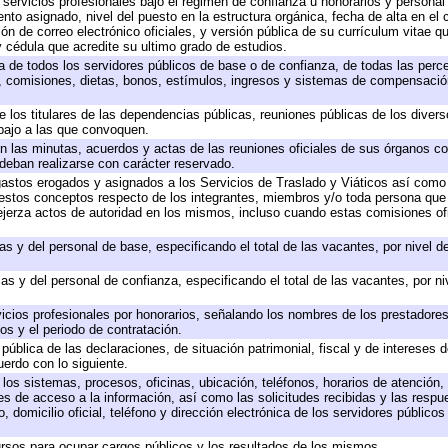
 servicios profesionales bajo el régimen de confianza u honorarios y personal d
o asignado, nivel del puesto en la estructura orgánica, fecha de alta en el c
ión de correo electrónico oficiales, y versión pública de su currículum vitae q
 y cédula que acredite su ultimo grado de estudios.
ta de todos los servidores públicos de base o de confianza, de todas las perc
s, comisiones, dietas, bonos, estímulos, ingresos y sistemas de compensación
e los titulares de las dependencias públicas, reuniones públicas de los diver
bajo a las que convoquen.
 en las minutas, acuerdos y actas de las reuniones oficiales de sus órganos co
deban realizarse con carácter reservado.
 gastos erogados y asignados a los Servicios de Traslado y Viáticos así com
 a estos conceptos respecto de los integrantes, miembros y/o toda persona q
ejerza actos de autoridad en los mismos, incluso cuando estas comisiones ofi
as y del personal de base, especificando el total de las vacantes, por nivel 
as y del personal de confianza, especificando el total de las vacantes, por n
icios profesionales por honorarios, señalando los nombres de los prestadores 
os y el periodo de contratación.
 pública de las declaraciones, de situación patrimonial, fiscal y de intereses d
uerdo con lo siguiente.
 los sistemas, procesos, oficinas, ubicación, teléfonos, horarios de atención,
es de acceso a la información, así como las solicitudes recibidas y las respu
 domicilio oficial, teléfono y dirección electrónica de los servidores público
rsos para ocupar cargos públicos y los resultados de los mismos.