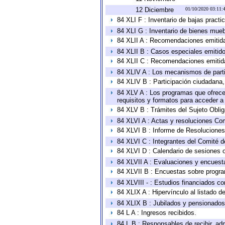
12 Diciembre
01/10/2020 03:11
84 XLI F : Inventario de bajas pract
84 XLI G : Inventario de bienes mue
84 XLII A : Recomendaciones emitid
84 XLII B : Casos especiales emitid
84 XLII C : Recomendaciones emitid
84 XLIV A : Los mecanismos de parti
84 XLIV B : Participación ciudadana
84 XLV A : Los programas que ofrecen
requisitos y formatos para acceder 
84 XLV B : Trámites del Sujeto Obli
84 XLVI A : Actas y resoluciones Co
84 XLVI B : Informe de Resoluciones
84 XLVI C : Integrantes del Comité d
84 XLVI D : Calendario de sesiones o
84 XLVII A : Evaluaciones y encuest
84 XLVII B : Encuestas sobre progr
84 XLVIII - : Estudios financiados co
84 XLIX A : Hipervínculo al listado d
84 XLIX B : Jubilados y pensionados
84 L A : Ingresos recibidos.
84 L B : Responsables de recibir, adm