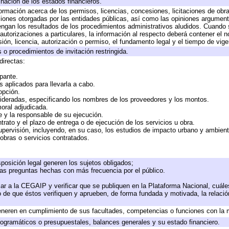
inación de los estados financieros.
formación acerca de los permisos, licencias, concesiones, licitaciones de obr
ciones otorgadas por las entidades públicas, así como las opiniones argumento
gan los resultados de los procedimientos administrativos aludidos. Cuando s
utorizaciones a particulares, la información al respecto deberá contener el nom
ión, licencia, autorización o permiso, el fundamento legal y el tiempo de vige
 o procedimientos de invitación restringida.
directas:
ipante.
 aplicados para llevarla a cabo.
 opción.
sideradas, especificando los nombres de los proveedores y los montos.
moral adjudicada.
te y la responsable de su ejecución.
trato y el plazo de entrega o de ejecución de los servicios u obra.
upervisión, incluyendo, en su caso, los estudios de impacto urbano y ambien
obras o servicios contratados.
posición legal generen los sujetos obligados;
las preguntas hechas con más frecuencia por el público.
ar a la CEGAIP y verificar que se publiquen en la Plataforma Nacional, cuále
to de que éstos verifiquen y aprueben, de forma fundada y motivada, la relaci
eneren en cumplimiento de sus facultades, competencias o funciones con la 
ogramáticos o presupuestales, balances generales y su estado financiero.