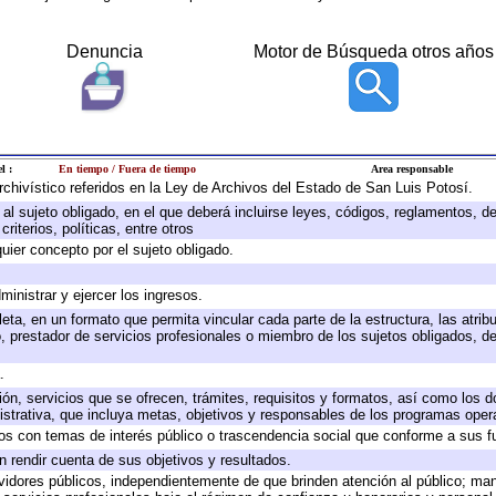
Denuncia
Motor de Búsqueda otros años
l :
En tiempo / Fuera de tiempo
Area responsable
archivístico referidos en la Ley de Archivos del Estado de San Luis Potosí.
e al sujeto obligado, en el que deberá incluirse leyes, códigos, reglamentos, 
riterios, políticas, entre otros
quier concepto por el sujeto obligado.
ministrar y ejercer los ingresos.
eta, en un formato que permita vincular cada parte de la estructura, las atri
, prestador de servicios profesionales o miembro de los sujetos obligados, d
.
ión, servicios que se ofrecen, trámites, requisitos y formatos, así como los
trativa, que incluya metas, objetivos y responsables de los programas operat
ados con temas de interés público o trascendencia social que conforme a sus f
n rendir cuenta de sus objetivos y resultados.
ervidores públicos, independientemente de que brinden atención al público; ma