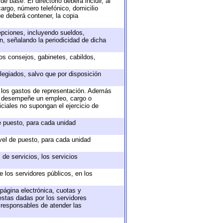
e base. El directorio deberá incluir, al
argo, número telefónico, domicilio
ue deberá contener, la copia
epciones, incluyendo sueldos,
, señalando la periodicidad de dicha
sos consejos, gabinetes, cabildos,
legiados, salvo que por disposición
o los gastos de representación. Además
ue desempeñe un empleo, cargo o
ciales no supongan el ejercicio de
de puesto, para cada unidad
ivel de puesto, para cada unidad
de servicios, los servicios
e los servidores públicos, en los
 página electrónica, cuotas y
estas dadas por los servidores
s responsables de atender las