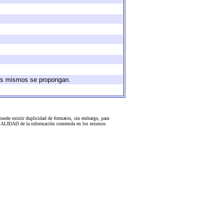
 los mismos se propongan.
uede existir duplicidad de formatos, sin embargo, para
 la CALIDAD de la información contenida en los mismos.