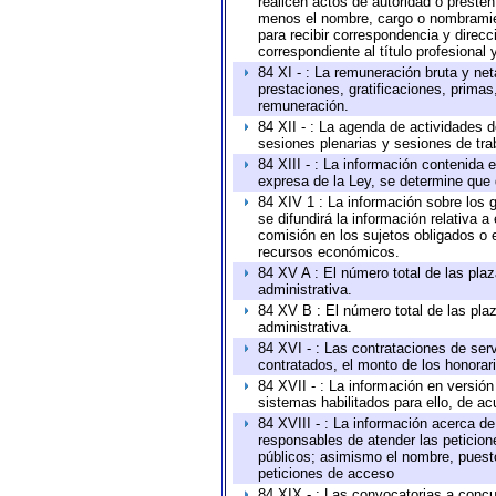
realicen actos de autoridad o presten
menos el nombre, cargo o nombramient
para recibir correspondencia y direcc
correspondiente al título profesional
84 XI - : La remuneración bruta y ne
prestaciones, gratificaciones, prima
remuneración.
84 XII - : La agenda de actividades d
sesiones plenarias y sesiones de tra
84 XIII - : La información contenida
expresa de la Ley, se determine que 
84 XIV 1 : La información sobre los
se difundirá la información relativa
comisión en los sujetos obligados o 
recursos económicos.
84 XV A : El número total de las plaz
administrativa.
84 XV B : El número total de las plaz
administrativa.
84 XVI - : Las contrataciones de serv
contratados, el monto de los honorari
84 XVII - : La información en versión
sistemas habilitados para ello, de ac
84 XVIII - : La información acerca de
responsables de atender las peticion
públicos; asimismo el nombre, puesto,
peticiones de acceso
84 XIX - : Las convocatorias a concu