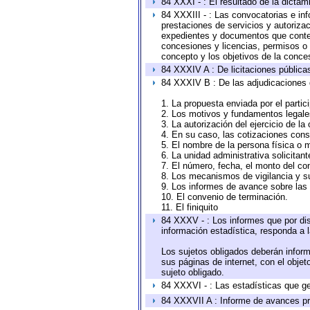
84 XXXI - : El resultado de la dictam
84 XXXIII - : Las convocatorias e in
prestaciones de servicios y autoriza
expedientes y documentos que conten
concesiones y licencias, permisos o a
concepto y los objetivos de la conces
84 XXXIV A : De licitaciones públicas
84 XXXIV B : De las adjudicaciones 
1. La propuesta enviada por el partic
2. Los motivos y fundamentos legales
3. La autorización del ejercicio de la
4. En su caso, las cotizaciones con
5. El nombre de la persona física o 
6. La unidad administrativa solicitan
7. El número, fecha, el monto del con
8. Los mecanismos de vigilancia y s
9. Los informes de avance sobre las 
10. El convenio de terminación.
11. El finiquito
84 XXXV - : Los informes que por dis
información estadística, responda a 
Los sujetos obligados deberán inform
sus páginas de internet, con el obje
sujeto obligado.
84 XXXVI - : Las estadísticas que g
84 XXXVII A : Informe de avances pr