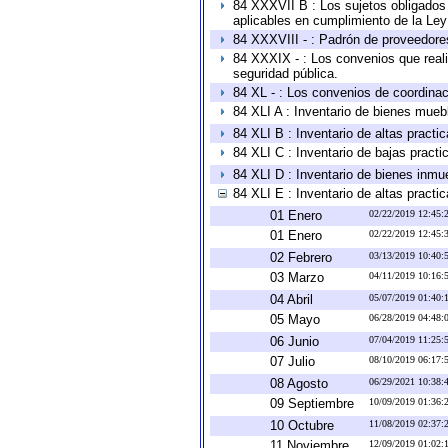
84 XXXVII B : Los sujetos obligados 
aplicables en cumplimiento de la Le
84 XXXVIII - : Padrón de proveedores
84 XXXIX - : Los convenios que reali
seguridad pública.
84 XL - : Los convenios de coordinac
84 XLI A : Inventario de bienes mueb
84 XLI B : Inventario de altas pract
84 XLI C : Inventario de bajas pract
84 XLI D : Inventario de bienes inmu
84 XLI E : Inventario de altas pract
01 Enero
02/22/2019 12:45
01 Enero
02/22/2019 12:45
02 Febrero
03/13/2019 10:40
03 Marzo
04/11/2019 10:16
04 Abril
05/07/2019 01:40
05 Mayo
06/28/2019 04:48
06 Junio
07/04/2019 11:25
07 Julio
08/10/2019 06:17
08 Agosto
06/29/2021 10:38
09 Septiembre
10/09/2019 01:36
10 Octubre
11/08/2019 02:37
11 Noviembre
12/09/2019 01:02