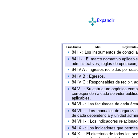
Expandir
Frac-Inciso
Mes
Registrado e
84 I - : Los instrumentos de control 
84 II - : El marco normativo aplicabl
administrativos, reglas de operación, c
84 IV A : Ingresos recibidos por cual
84 IV B : Egresos.
84 IV C : Responsables de recibir, ad
84 V - : Su estructura orgánica compl
corresponden a cada servidor público
aplicables.
84 VI - : Las facultades de cada área
84 VII - : Los manuales de organizac
de cada dependencia y unidad adminis
84 VIII - : Los indicadores relacion
84 IX - : Los indicadores que permita
84 X - : El directorio de todos los s