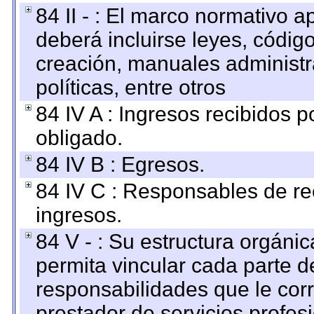
84 II - : El marco normativo a
deberá incluirse leyes, códig
creación, manuales administrat
políticas, entre otros
84 IV A : Ingresos recibidos p
obligado.
84 IV B : Egresos.
84 IV C : Responsables de reci
ingresos.
84 V - : Su estructura orgáni
permita vincular cada parte de
responsabilidades que le cor
prestador de servicios profes