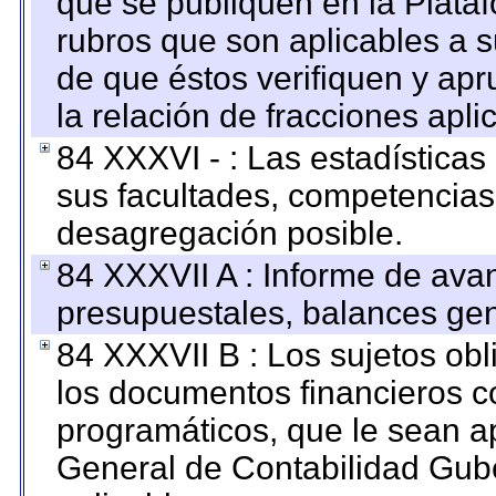
que se publiquen en la Plata
rubros que son aplicables a s
de que éstos verifiquen y ap
la relación de fracciones apli
84 XXXVI - : Las estadística
sus facultades, competencias
desagregación posible.
84 XXXVII A : Informe de ava
presupuestales, balances gen
84 XXXVII B : Los sujetos obl
los documentos financieros c
programáticos, que le sean a
General de Contabilidad Gub