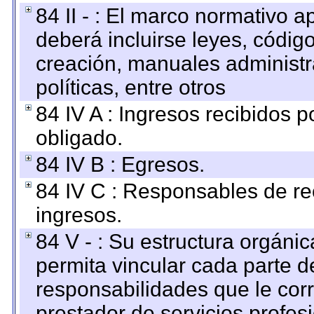
84 II - : El marco normativo a
deberá incluirse leyes, códig
creación, manuales administrat
políticas, entre otros
84 IV A : Ingresos recibidos p
obligado.
84 IV B : Egresos.
84 IV C : Responsables de reci
ingresos.
84 V - : Su estructura orgáni
permita vincular cada parte de
responsabilidades que le cor
prestador de servicios profes