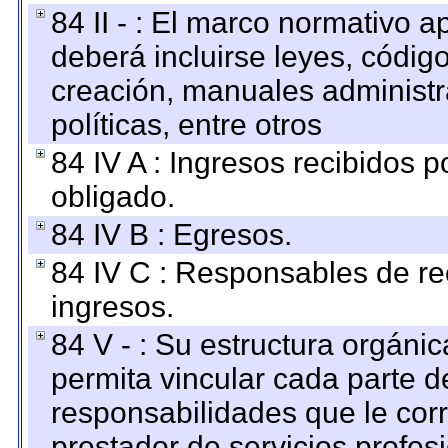
84 II - : El marco normativo a
deberá incluirse leyes, códig
creación, manuales administrat
políticas, entre otros
84 IV A : Ingresos recibidos p
obligado.
84 IV B : Egresos.
84 IV C : Responsables de reci
ingresos.
84 V - : Su estructura orgáni
permita vincular cada parte de
responsabilidades que le cor
prestador de servicios profes