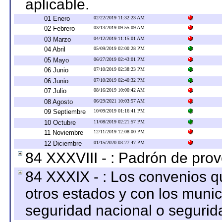
aplicable.
01 Enero
02/22/2019 11:32:23 AM
02 Febrero
03/13/2019 09:55:09 AM
03 Marzo
04/12/2019 11:15:01 AM
04 Abril
05/09/2019 02:00:28 PM
05 Mayo
06/27/2019 02:43:01 PM
06 Junio
07/10/2019 02:38:23 PM
06 Junio
07/10/2019 02:40:32 PM
07 Julio
08/16/2019 10:00:42 AM
08 Agosto
06/29/2021 10:03:57 AM
09 Septiembre
10/09/2019 01:16:41 PM
10 Octubre
11/08/2019 02:21:57 PM
11 Noviembre
12/11/2019 12:08:00 PM
12 Diciembre
01/15/2020 03:27:47 PM
84 XXXVIII - : Padrón de prov
84 XXXIX - : Los convenios qu
otros estados y con los muni
seguridad nacional o segurid