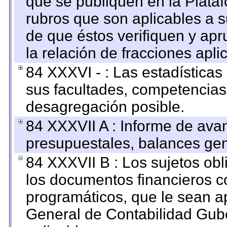
que se publiquen en la Plata
rubros que son aplicables a s
de que éstos verifiquen y ap
la relación de fracciones apli
84 XXXVI - : Las estadística
sus facultades, competencias
desagregación posible.
84 XXXVII A : Informe de ava
presupuestales, balances gen
84 XXXVII B : Los sujetos obl
los documentos financieros c
programáticos, que le sean a
General de Contabilidad Gub