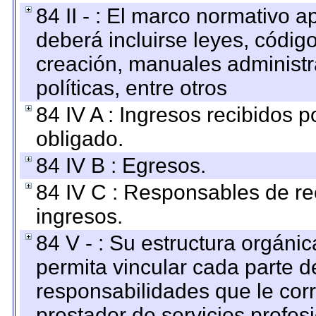
84 II - : El marco normativo a
deberá incluirse leyes, códig
creación, manuales administrat
políticas, entre otros
84 IV A : Ingresos recibidos p
obligado.
84 IV B : Egresos.
84 IV C : Responsables de reci
ingresos.
84 V - : Su estructura orgáni
permita vincular cada parte de
responsabilidades que le cor
prestador de servicios profes