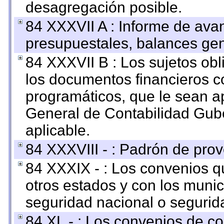
desagregación posible.
84 XXXVII A : Informe de ava
presupuestales, balances gen
84 XXXVII B : Los sujetos obl
los documentos financieros c
programáticos, que le sean a
General de Contabilidad Gub
aplicable.
84 XXXVIII - : Padrón de prov
84 XXXIX - : Los convenios qu
otros estados y con los muni
seguridad nacional o segurid
84 XL - : Los convenios de c