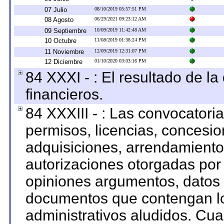
07 Julio
08/10/2019 05:57:51 PM
08 Agosto
06/29/2021 09:23:12 AM
09 Septiembre
10/09/2019 11:42:48 AM
10 Octubre
11/08/2019 01:38:24 PM
11 Noviembre
12/09/2019 12:31:07 PM
12 Diciembre
01/10/2020 03:03:16 PM
84 XXXI - : El resultado de l
financieros.
84 XXXIII - : Las convocatori
permisos, licencias, concesion
adquisiciones, arrendamientos
autorizaciones otorgadas por 
opiniones argumentos, datos f
documentos que contengan lo
administrativos aludidos. Cua