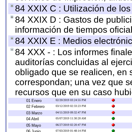
84 XXIX C : Utilización de los
84 XXIX D : Gastos de publici
información de tiempos oficial
84 XXIX E : Medios electrónic
84 XXX - : Los informes finale
auditorías concluidas al ejer
obligado que se realicen, en 
correspondan; una vez que se
recursos que en su caso hubi
01 Enero
02/20/2019 03:24:55 PM
02 Febrero
03/12/2019 02:33:23 PM
03 Marzo
04/11/2019 09:32:47 PM
04 Abril
05/07/2019 11:30:20 AM
05 Mayo
06/27/2019 02:20:47 PM
06 Junio
07/03/2019 01:48:14 PM