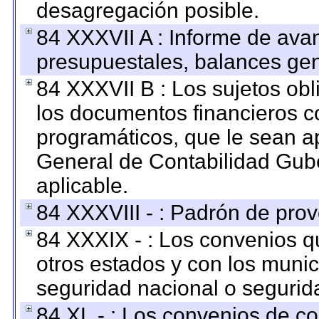
desagregación posible.
84 XXXVII A : Informe de ava
presupuestales, balances gen
84 XXXVII B : Los sujetos obl
los documentos financieros c
programáticos, que le sean a
General de Contabilidad Gub
aplicable.
84 XXXVIII - : Padrón de prov
84 XXXIX - : Los convenios qu
otros estados y con los muni
seguridad nacional o segurid
84 XL - : Los convenios de c