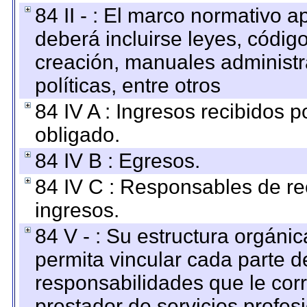
84 II - : El marco normativo a
deberá incluirse leyes, códig
creación, manuales administrat
políticas, entre otros
84 IV A : Ingresos recibidos p
obligado.
84 IV B : Egresos.
84 IV C : Responsables de reci
ingresos.
84 V - : Su estructura orgáni
permita vincular cada parte de
responsabilidades que le cor
prestador de servicios profes