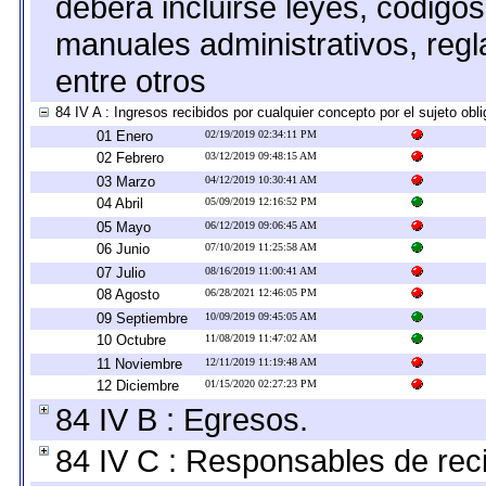
deberá incluirse leyes, código
manuales administrativos, regla
entre otros
84 IV A : Ingresos recibidos por cualquier concepto por el sujeto obl
01 Enero
02/19/2019 02:34:11 PM
02 Febrero
03/12/2019 09:48:15 AM
03 Marzo
04/12/2019 10:30:41 AM
04 Abril
05/09/2019 12:16:52 PM
05 Mayo
06/12/2019 09:06:45 AM
06 Junio
07/10/2019 11:25:58 AM
07 Julio
08/16/2019 11:00:41 AM
08 Agosto
06/28/2021 12:46:05 PM
09 Septiembre
10/09/2019 09:45:05 AM
10 Octubre
11/08/2019 11:47:02 AM
11 Noviembre
12/11/2019 11:19:48 AM
12 Diciembre
01/15/2020 02:27:23 PM
84 IV B : Egresos.
84 IV C : Responsables de recib