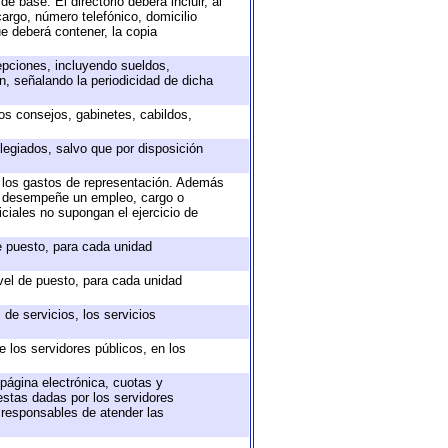
e base. El directorio deberá incluir, al
argo, número telefónico, domicilio
ue deberá contener, la copia
epciones, incluyendo sueldos,
, señalando la periodicidad de dicha
sos consejos, gabinetes, cabildos,
legiados, salvo que por disposición
o los gastos de representación. Además
ue desempeñe un empleo, cargo o
ciales no supongan el ejercicio de
de puesto, para cada unidad
ivel de puesto, para cada unidad
de servicios, los servicios
e los servidores públicos, en los
 página electrónica, cuotas y
estas dadas por los servidores
s responsables de atender las