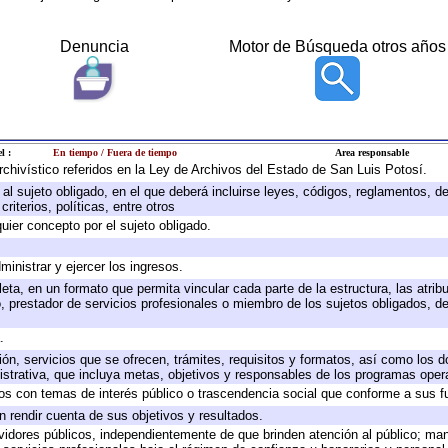
Denuncia
Motor de Búsqueda otros años
l :
En tiempo / Fuera de tiempo
Area responsable
archivístico referidos en la Ley de Archivos del Estado de San Luis Potosí.
e al sujeto obligado, en el que deberá incluirse leyes, códigos, reglamentos, 
riterios, políticas, entre otros
quier concepto por el sujeto obligado.
ministrar y ejercer los ingresos.
eta, en un formato que permita vincular cada parte de la estructura, las atri
, prestador de servicios profesionales o miembro de los sujetos obligados, d
.
ión, servicios que se ofrecen, trámites, requisitos y formatos, así como los
trativa, que incluya metas, objetivos y responsables de los programas operat
ados con temas de interés público o trascendencia social que conforme a sus f
n rendir cuenta de sus objetivos y resultados.
ervidores públicos, independientemente de que brinden atención al público; ma