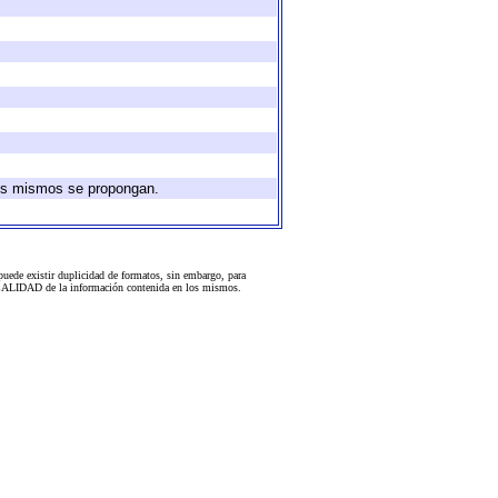
 los mismos se propongan.
uede existir duplicidad de formatos, sin embargo, para
 la CALIDAD de la información contenida en los mismos.