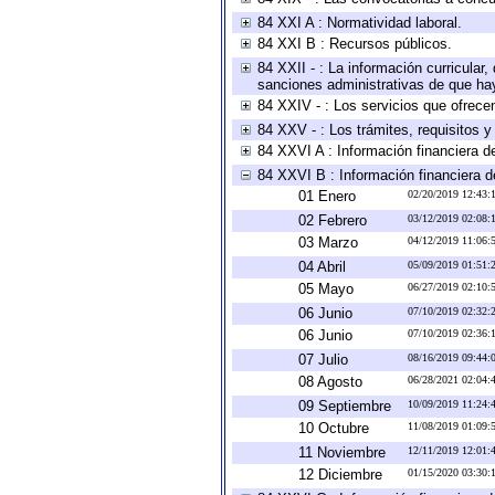
84 XXI A : Normatividad laboral.
84 XXI B : Recursos públicos.
84 XXII - : La información curricular,
sanciones administrativas de que hay
84 XXIV - : Los servicios que ofrecen
84 XXV - : Los trámites, requisitos 
84 XXVI A : Información financiera d
84 XXVI B : Información financiera d
01 Enero
02/20/2019 12:43
02 Febrero
03/12/2019 02:08
03 Marzo
04/12/2019 11:06
04 Abril
05/09/2019 01:51
05 Mayo
06/27/2019 02:10
06 Junio
07/10/2019 02:32
06 Junio
07/10/2019 02:36
07 Julio
08/16/2019 09:44
08 Agosto
06/28/2021 02:04
09 Septiembre
10/09/2019 11:24
10 Octubre
11/08/2019 01:09
11 Noviembre
12/11/2019 12:01
12 Diciembre
01/15/2020 03:30