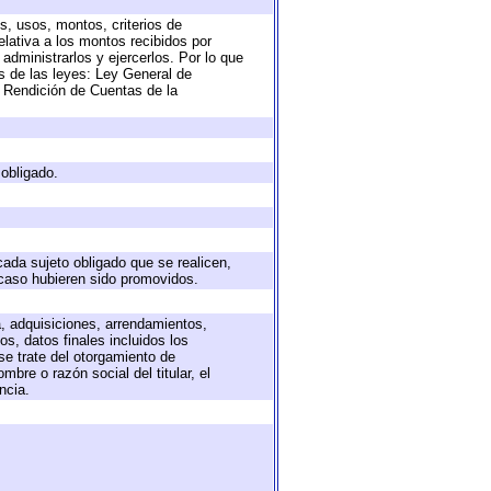
s, usos, montos, criterios de
lativa a los montos recibidos por
administrarlos y ejercerlos. Por lo que
as de las leyes: Ley General de
 Rendición de Cuentas de la
 obligado.
cada sujeto obligado que se realicen,
 caso hubieren sido promovidos.
a, adquisiciones, arrendamientos,
s, datos finales incluidos los
e trate del otorgamiento de
bre o razón social del titular, el
ncia.