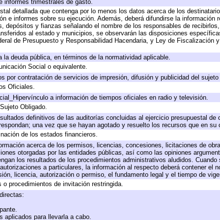
e informes trimestrales de gasto.
stal detallada que contenga por lo menos los datos acerca de los destinatario
 e informes sobre su ejecución. Además, deberá difundirse la información re
, depósitos y fianzas señalando el nombre de los responsables de recibirlos, 
ransferidos al estado y municipios, se observarán las disposiciones específic
eral de Presupuesto y Responsabilidad Hacendaria, y Ley de Fiscalización y
 a la deuda pública, en términos de la normatividad aplicable.
icación Social o equivalente.
 por contratación de servicios de impresión, difusión y publicidad del sujeto
os Oficiales.
ial_Hipervínculo a información de tiempos oficiales en radio y televisión.
 Sujeto Obligado.
sultados definitivos de las auditorías concluidas al ejercicio presupuestal de 
rrespondan; una vez que se hayan agotado y resuelto los recursos que en su
inación de los estados financieros.
formación acerca de los permisos, licencias, concesiones, licitaciones de obr
ciones otorgadas por las entidades públicas, así como las opiniones argumento
gan los resultados de los procedimientos administrativos aludidos. Cuando s
utorizaciones a particulares, la información al respecto deberá contener el nom
ión, licencia, autorización o permiso, el fundamento legal y el tiempo de vige
 o procedimientos de invitación restringida.
directas:
ipante.
 aplicados para llevarla a cabo.