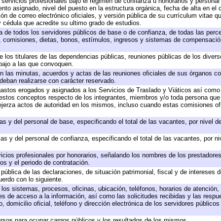
 servicios profesionales bajo el régimen de confianza u honorarios y personal d
o asignado, nivel del puesto en la estructura orgánica, fecha de alta en el c
ión de correo electrónico oficiales, y versión pública de su currículum vitae q
 y cédula que acredite su ultimo grado de estudios.
ta de todos los servidores públicos de base o de confianza, de todas las perc
s, comisiones, dietas, bonos, estímulos, ingresos y sistemas de compensación
e los titulares de las dependencias públicas, reuniones públicas de los diver
bajo a las que convoquen.
 en las minutas, acuerdos y actas de las reuniones oficiales de sus órganos co
deban realizarse con carácter reservado.
 gastos erogados y asignados a los Servicios de Traslado y Viáticos así com
 a estos conceptos respecto de los integrantes, miembros y/o toda persona q
ejerza actos de autoridad en los mismos, incluso cuando estas comisiones ofi
as y del personal de base, especificando el total de las vacantes, por nivel 
as y del personal de confianza, especificando el total de las vacantes, por n
icios profesionales por honorarios, señalando los nombres de los prestadores 
os y el periodo de contratación.
 pública de las declaraciones, de situación patrimonial, fiscal y de intereses d
uerdo con lo siguiente.
 los sistemas, procesos, oficinas, ubicación, teléfonos, horarios de atención,
es de acceso a la información, así como las solicitudes recibidas y las respu
 domicilio oficial, teléfono y dirección electrónica de los servidores público
rsos para ocupar cargos públicos y los resultados de los mismos.