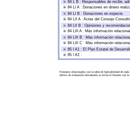
84 L B : Responsables de recibir, adm
84 LI A : Donaciones en dinero realiz
84 LI B : Donaciones en especie.
84 LII A : Actas del Consejo Consulti
84 LII B : Opiniones y recomendacio
84 LIII A : Más información relaciona
84 LIII B : Más información relacion
84 LIII C : Más información relacion
85 I A1 : El Plan Estatal de Desarro
85 I A2 :
Formatos relacionados con la tabla de Aplicabilidad de cada
efectos de evaluación únicamente se revisa el formato con l