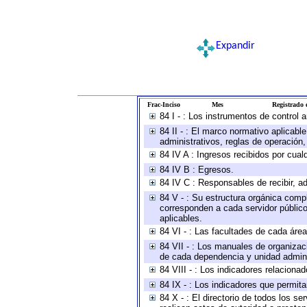
Expandir
Frac-Inciso
Mes
Registrado e
84 I - : Los instrumentos de control 
84 II - : El marco normativo aplicabl
administrativos, reglas de operación, c
84 IV A : Ingresos recibidos por cual
84 IV B : Egresos.
84 IV C : Responsables de recibir, ad
84 V - : Su estructura orgánica compl
corresponden a cada servidor público
aplicables.
84 VI - : Las facultades de cada área
84 VII - : Los manuales de organizac
de cada dependencia y unidad adminis
84 VIII - : Los indicadores relacion
84 IX - : Los indicadores que permita
84 X - : El directorio de todos los s