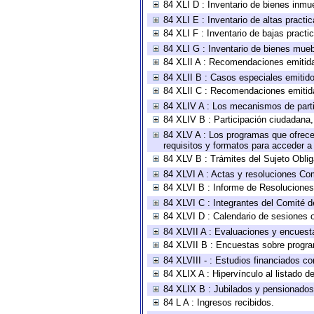
84 XLI D : Inventario de bienes inmu
84 XLI E : Inventario de altas pract
84 XLI F : Inventario de bajas pract
84 XLI G : Inventario de bienes mue
84 XLII A : Recomendaciones emitid
84 XLII B : Casos especiales emitid
84 XLII C : Recomendaciones emitid
84 XLIV A : Los mecanismos de parti
84 XLIV B : Participación ciudadana
84 XLV A : Los programas que ofrecen
requisitos y formatos para acceder 
84 XLV B : Trámites del Sujeto Obli
84 XLVI A : Actas y resoluciones Co
84 XLVI B : Informe de Resoluciones
84 XLVI C : Integrantes del Comité d
84 XLVI D : Calendario de sesiones o
84 XLVII A : Evaluaciones y encuest
84 XLVII B : Encuestas sobre progr
84 XLVIII - : Estudios financiados co
84 XLIX A : Hipervínculo al listado d
84 XLIX B : Jubilados y pensionados
84 L A : Ingresos recibidos.