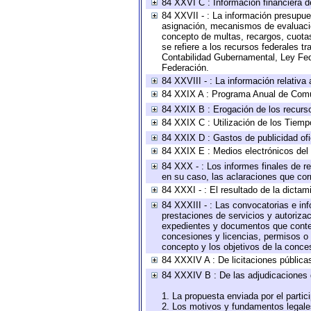
84 XXVI C : Información financiera d
84 XXVII - : La información presupue
asignación, mecanismos de evaluación
concepto de multas, recargos, cuotas
se refiere a los recursos federales t
Contabilidad Gubernamental, Ley Fed
Federación.
84 XXVIII - : La información relativa
84 XXIX A : Programa Anual de Comun
84 XXIX B : Erogación de los recursos
84 XXIX C : Utilización de los Tiemp
84 XXIX D : Gastos de publicidad ofic
84 XXIX E : Medios electrónicos del
84 XXX - : Los informes finales de re
en su caso, las aclaraciones que co
84 XXXI - : El resultado de la dictam
84 XXXIII - : Las convocatorias e in
prestaciones de servicios y autoriza
expedientes y documentos que conten
concesiones y licencias, permisos o a
concepto y los objetivos de la conces
84 XXXIV A : De licitaciones públicas
84 XXXIV B : De las adjudicaciones 
1. La propuesta enviada por el partic
2. Los motivos y fundamentos legales