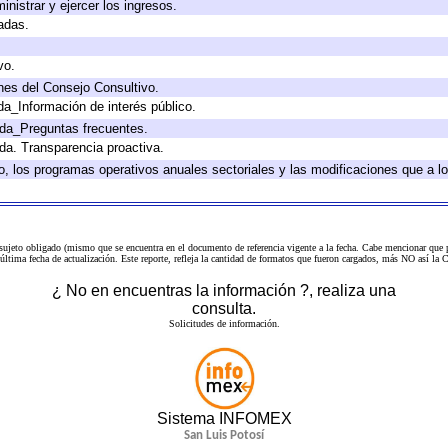
inistrar y ejercer los ingresos.
adas.
vo.
nes del Consejo Consultivo.
da_Información de interés público.
ada_Preguntas frecuentes.
ada. Transparencia proactiva.
llo, los programas operativos anuales sectoriales y las modificaciones que a
 sujeto obligado (mismo que se encuentra en el
documento de referencia
vigente a la fecha. Cabe mencionar que p
a última fecha de actualización. Este reporte, refleja la cantidad de formatos que fueron cargados, más NO así
¿ No en encuentras la información ?, realiza una
consulta.
Solicitudes de información.
Sistema INFOMEX
San Luis Potosí