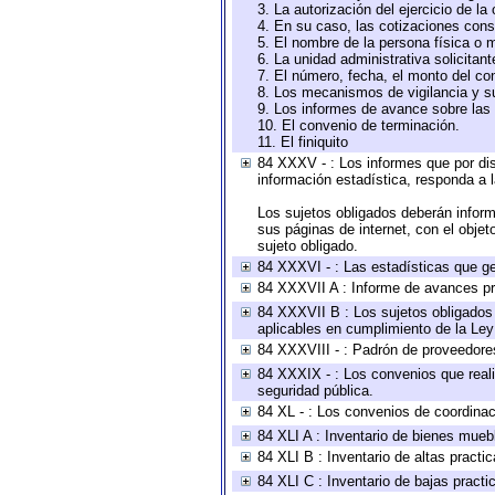
3. La autorización del ejercicio de la
4. En su caso, las cotizaciones con
5. El nombre de la persona física o 
6. La unidad administrativa solicitan
7. El número, fecha, el monto del con
8. Los mecanismos de vigilancia y s
9. Los informes de avance sobre las 
10. El convenio de terminación.
11. El finiquito
84 XXXV - : Los informes que por dis
información estadística, responda a 
Los sujetos obligados deberán inform
sus páginas de internet, con el obje
sujeto obligado.
84 XXXVI - : Las estadísticas que g
84 XXXVII A : Informe de avances pr
84 XXXVII B : Los sujetos obligados 
aplicables en cumplimiento de la Le
84 XXXVIII - : Padrón de proveedores
84 XXXIX - : Los convenios que reali
seguridad pública.
84 XL - : Los convenios de coordinac
84 XLI A : Inventario de bienes mueb
84 XLI B : Inventario de altas pract
84 XLI C : Inventario de bajas pract