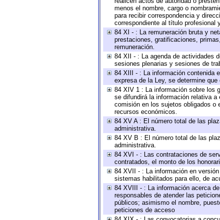
realicen actos de autoridad o presten
menos el nombre, cargo o nombramient
para recibir correspondencia y direcc
correspondiente al título profesional
84 XI - : La remuneración bruta y ne
prestaciones, gratificaciones, prima
remuneración.
84 XII - : La agenda de actividades d
sesiones plenarias y sesiones de tra
84 XIII - : La información contenida
expresa de la Ley, se determine que 
84 XIV 1 : La información sobre los
se difundirá la información relativa
comisión en los sujetos obligados o 
recursos económicos.
84 XV A : El número total de las plaz
administrativa.
84 XV B : El número total de las plaz
administrativa.
84 XVI - : Las contrataciones de serv
contratados, el monto de los honorari
84 XVII - : La información en versión
sistemas habilitados para ello, de ac
84 XVIII - : La información acerca de
responsables de atender las peticion
públicos; asimismo el nombre, puesto,
peticiones de acceso
84 XIX - : Las convocatorias a concu