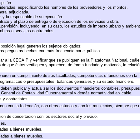
 opción.
sideradas, especificando los nombres de los proveedores y los montos.
moral adjudicada.
te y la responsable de su ejecución.
trato y el plazo de entrega o de ejecución de los servicios u obra.
upervisión, incluyendo, en su caso, los estudios de impacto urbano y ambien
obras o servicios contratados.
posición legal generen los sujetos obligados;
las preguntas hechas con más frecuencia por el público.
ar a la CEGAIP y verificar que se publiquen en la Plataforma Nacional, cuále
to de que éstos verifiquen y aprueben, de forma fundada y motivada, la relaci
eneren en cumplimiento de sus facultades, competencias o funciones con la 
ogramáticos o presupuestales, balances generales y su estado financiero.
deben publicar y actualizar los documentos financieros contables, presupues
y General de Contabilidad Gubernamental y demás normatividad aplicable.
 y contratistas.
cen con la federación, con otros estados y con los municipios, siempre que 
ión de concertación con los sectores social y privado.
les.
icadas a bienes muebles.
icadas a bienes muebles.