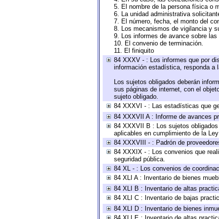
5. El nombre de la persona física o 
6. La unidad administrativa solicitan
7. El número, fecha, el monto del con
8. Los mecanismos de vigilancia y s
9. Los informes de avance sobre las 
10. El convenio de terminación.
11. El finiquito
84 XXXV - : Los informes que por dis
información estadística, responda a 
Los sujetos obligados deberán inform
sus páginas de internet, con el obje
sujeto obligado.
84 XXXVI - : Las estadísticas que g
84 XXXVII A : Informe de avances pr
84 XXXVII B : Los sujetos obligados 
aplicables en cumplimiento de la Le
84 XXXVIII - : Padrón de proveedores
84 XXXIX - : Los convenios que reali
seguridad pública.
84 XL - : Los convenios de coordinac
84 XLI A : Inventario de bienes mueb
84 XLI B : Inventario de altas pract
84 XLI C : Inventario de bajas pract
84 XLI D : Inventario de bienes inmu
84 XLI E : Inventario de altas pract