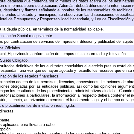
stal detallada que contenga por lo menos los datos acerca de los destinatario
 e informes sobre su ejecución. Además, deberá difundirse la información re
, depósitos y fianzas señalando el nombre de los responsables de recibirlos, 
ransferidos al estado y municipios, se observarán las disposiciones específic
eral de Presupuesto y Responsabilidad Hacendaria, y Ley de Fiscalización y
 a la deuda pública, en términos de la normatividad aplicable.
icación Social o equivalente.
 por contratación de servicios de impresión, difusión y publicidad del sujeto
os Oficiales.
ial_Hipervínculo a información de tiempos oficiales en radio y televisión.
 Sujeto Obligado.
sultados definitivos de las auditorías concluidas al ejercicio presupuestal de 
rrespondan; una vez que se hayan agotado y resuelto los recursos que en su
inación de los estados financieros.
formación acerca de los permisos, licencias, concesiones, licitaciones de obr
ciones otorgadas por las entidades públicas, así como las opiniones argumento
gan los resultados de los procedimientos administrativos aludidos. Cuando s
utorizaciones a particulares, la información al respecto deberá contener el nom
ión, licencia, autorización o permiso, el fundamento legal y el tiempo de vige
 o procedimientos de invitación restringida.
directas:
ipante.
 aplicados para llevarla a cabo.
 opción.
sideradas, especificando los nombres de los proveedores y los montos.