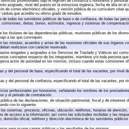
 servicios profesionales bajo el régimen de confianza u honorarios y personal d
o asignado, nivel del puesto en la estructura orgánica, fecha de alta en el c
ión de correo electrónico oficiales, y versión pública de su currículum vitae q
 y cédula que acredite su ultimo grado de estudios.
ta de todos los servidores públicos de base o de confianza, de todas las perc
s, comisiones, dietas, bonos, estímulos, ingresos y sistemas de compensación
e los titulares de las dependencias públicas, reuniones públicas de los diver
bajo a las que convoquen.
 en las minutas, acuerdos y actas de las reuniones oficiales de sus órganos co
deban realizarse con carácter reservado.
 gastos erogados y asignados a los Servicios de Traslado y Viáticos así com
 a estos conceptos respecto de los integrantes, miembros y/o toda persona q
ejerza actos de autoridad en los mismos, incluso cuando estas comisiones ofi
as y del personal de base, especificando el total de las vacantes, por nivel 
as y del personal de confianza, especificando el total de las vacantes, por n
icios profesionales por honorarios, señalando los nombres de los prestadores 
os y el periodo de contratación.
 pública de las declaraciones, de situación patrimonial, fiscal y de intereses d
uerdo con lo siguiente.
 los sistemas, procesos, oficinas, ubicación, teléfonos, horarios de atención,
es de acceso a la información, así como las solicitudes recibidas y las respu
 domicilio oficial, teléfono y dirección electrónica de los servidores público
rsos para ocupar cargos públicos y los resultados de los mismos.