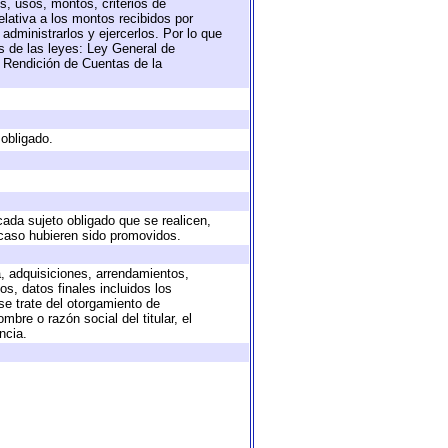
s, usos, montos, criterios de
lativa a los montos recibidos por
administrarlos y ejercerlos. Por lo que
as de las leyes: Ley General de
 Rendición de Cuentas de la
 obligado.
cada sujeto obligado que se realicen,
 caso hubieren sido promovidos.
a, adquisiciones, arrendamientos,
s, datos finales incluidos los
e trate del otorgamiento de
bre o razón social del titular, el
ncia.