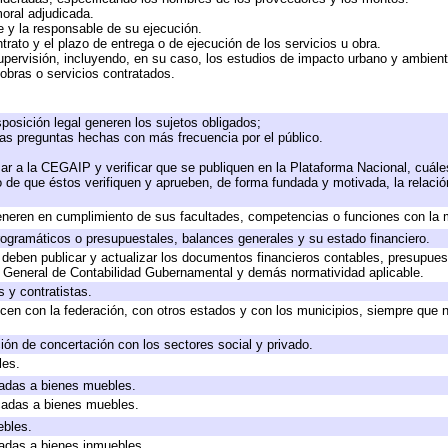
moral adjudicada.
te y la responsable de su ejecución.
trato y el plazo de entrega o de ejecución de los servicios u obra.
upervisión, incluyendo, en su caso, los estudios de impacto urbano y ambien
obras o servicios contratados.
posición legal generen los sujetos obligados;
las preguntas hechas con más frecuencia por el público.
ar a la CEGAIP y verificar que se publiquen en la Plataforma Nacional, cuále
to de que éstos verifiquen y aprueben, de forma fundada y motivada, la relaci
eneren en cumplimiento de sus facultades, competencias o funciones con la 
ogramáticos o presupuestales, balances generales y su estado financiero.
deben publicar y actualizar los documentos financieros contables, presupues
y General de Contabilidad Gubernamental y demás normatividad aplicable.
 y contratistas.
cen con la federación, con otros estados y con los municipios, siempre que 
ión de concertación con los sectores social y privado.
les.
icadas a bienes muebles.
icadas a bienes muebles.
ebles.
icadas a bienes inmuebles.