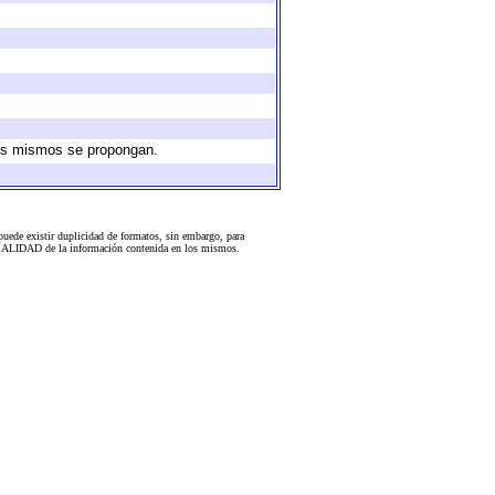
 los mismos se propongan.
uede existir duplicidad de formatos, sin embargo, para
 la CALIDAD de la información contenida en los mismos.