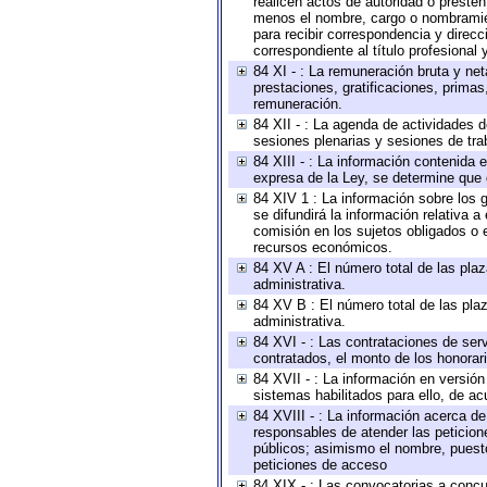
realicen actos de autoridad o presten
menos el nombre, cargo o nombramient
para recibir correspondencia y direcc
correspondiente al título profesional
84 XI - : La remuneración bruta y ne
prestaciones, gratificaciones, prima
remuneración.
84 XII - : La agenda de actividades d
sesiones plenarias y sesiones de tra
84 XIII - : La información contenida
expresa de la Ley, se determine que 
84 XIV 1 : La información sobre los
se difundirá la información relativa
comisión en los sujetos obligados o 
recursos económicos.
84 XV A : El número total de las plaz
administrativa.
84 XV B : El número total de las plaz
administrativa.
84 XVI - : Las contrataciones de serv
contratados, el monto de los honorari
84 XVII - : La información en versión
sistemas habilitados para ello, de ac
84 XVIII - : La información acerca de
responsables de atender las peticion
públicos; asimismo el nombre, puesto,
peticiones de acceso
84 XIX - : Las convocatorias a concu