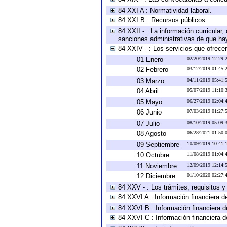
84 XXI A : Normatividad laboral.
84 XXI B : Recursos públicos.
84 XXII - : La información curricular,
sanciones administrativas de que hay
84 XXIV - : Los servicios que ofrecen
01 Enero
02/20/2019 12:29
02 Febrero
03/12/2019 01:45
03 Marzo
04/11/2019 05:41
04 Abril
05/07/2019 11:10
05 Mayo
06/27/2019 02:04
06 Junio
07/03/2019 01:27
07 Julio
08/10/2019 05:09
08 Agosto
06/28/2021 01:50
09 Septiembre
10/09/2019 10:41
10 Octubre
11/08/2019 01:04
11 Noviembre
12/09/2019 12:14
12 Diciembre
01/10/2020 02:27
84 XXV - : Los trámites, requisitos 
84 XXVI A : Información financiera d
84 XXVI B : Información financiera d
84 XXVI C : Información financiera d