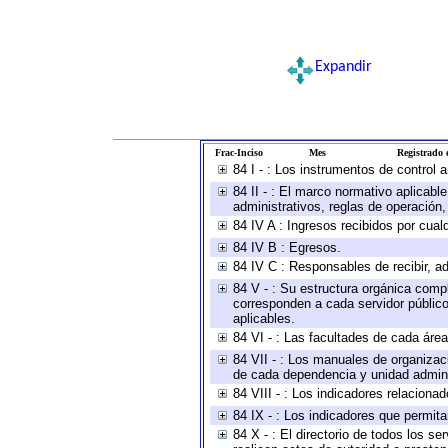
Expandir
Frac-Inciso
Mes
Registrado e
84 I - : Los instrumentos de control 
84 II - : El marco normativo aplicabl
administrativos, reglas de operación, c
84 IV A : Ingresos recibidos por cual
84 IV B : Egresos.
84 IV C : Responsables de recibir, ad
84 V - : Su estructura orgánica compl
corresponden a cada servidor público
aplicables.
84 VI - : Las facultades de cada área
84 VII - : Los manuales de organizac
de cada dependencia y unidad adminis
84 VIII - : Los indicadores relacion
84 IX - : Los indicadores que permita
84 X - : El directorio de todos los s