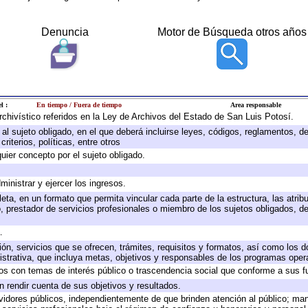
Denuncia
Motor de Búsqueda otros años
l :
En tiempo / Fuera de tiempo
Area responsable
archivístico referidos en la Ley de Archivos del Estado de San Luis Potosí.
e al sujeto obligado, en el que deberá incluirse leyes, códigos, reglamentos, 
riterios, políticas, entre otros
quier concepto por el sujeto obligado.
ministrar y ejercer los ingresos.
eta, en un formato que permita vincular cada parte de la estructura, las atri
, prestador de servicios profesionales o miembro de los sujetos obligados, d
.
ión, servicios que se ofrecen, trámites, requisitos y formatos, así como los
trativa, que incluya metas, objetivos y responsables de los programas operat
ados con temas de interés público o trascendencia social que conforme a sus f
n rendir cuenta de sus objetivos y resultados.
ervidores públicos, independientemente de que brinden atención al público; ma