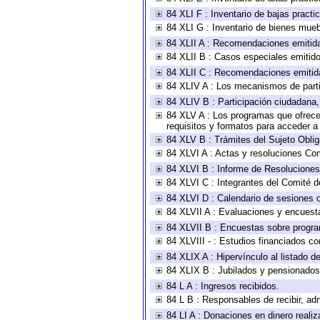
84 XLI F : Inventario de bajas pract
84 XLI G : Inventario de bienes mue
84 XLII A : Recomendaciones emitid
84 XLII B : Casos especiales emitid
84 XLII C : Recomendaciones emitid
84 XLIV A : Los mecanismos de parti
84 XLIV B : Participación ciudadana
84 XLV A : Los programas que ofrecen
requisitos y formatos para acceder 
84 XLV B : Trámites del Sujeto Obli
84 XLVI A : Actas y resoluciones Co
84 XLVI B : Informe de Resoluciones
84 XLVI C : Integrantes del Comité d
84 XLVI D : Calendario de sesiones o
84 XLVII A : Evaluaciones y encuest
84 XLVII B : Encuestas sobre progr
84 XLVIII - : Estudios financiados co
84 XLIX A : Hipervínculo al listado d
84 XLIX B : Jubilados y pensionados
84 L A : Ingresos recibidos.
84 L B : Responsables de recibir, adm
84 LI A : Donaciones en dinero realiz