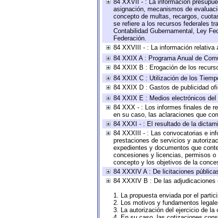
84 XXVII - : La información presupue
asignación, mecanismos de evaluación
concepto de multas, recargos, cuotas
se refiere a los recursos federales t
Contabilidad Gubernamental, Ley Fed
Federación.
84 XXVIII - : La información relativa
84 XXIX A : Programa Anual de Comun
84 XXIX B : Erogación de los recursos
84 XXIX C : Utilización de los Tiemp
84 XXIX D : Gastos de publicidad ofic
84 XXIX E : Medios electrónicos del
84 XXX - : Los informes finales de re
en su caso, las aclaraciones que co
84 XXXI - : El resultado de la dictam
84 XXXIII - : Las convocatorias e in
prestaciones de servicios y autoriza
expedientes y documentos que conten
concesiones y licencias, permisos o a
concepto y los objetivos de la conces
84 XXXIV A : De licitaciones públicas
84 XXXIV B : De las adjudicaciones 
1. La propuesta enviada por el partic
2. Los motivos y fundamentos legales
3. La autorización del ejercicio de la
4. En su caso, las cotizaciones con