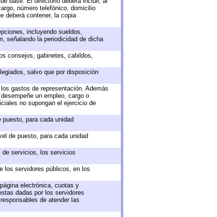
e base. El directorio deberá incluir, al
argo, número telefónico, domicilio
ue deberá contener, la copia
epciones, incluyendo sueldos,
, señalando la periodicidad de dicha
sos consejos, gabinetes, cabildos,
legiados, salvo que por disposición
o los gastos de representación. Además
ue desempeñe un empleo, cargo o
ciales no supongan el ejercicio de
de puesto, para cada unidad
ivel de puesto, para cada unidad
de servicios, los servicios
e los servidores públicos, en los
 página electrónica, cuotas y
estas dadas por los servidores
s responsables de atender las