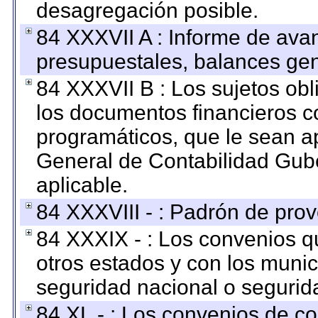
desagregación posible.
84 XXXVII A : Informe de ava
presupuestales, balances gen
84 XXXVII B : Los sujetos obl
los documentos financieros c
programáticos, que le sean a
General de Contabilidad Gub
aplicable.
84 XXXVIII - : Padrón de prov
84 XXXIX - : Los convenios qu
otros estados y con los muni
seguridad nacional o segurid
84 XL - : Los convenios de c