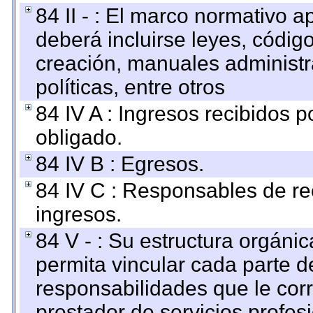
84 II - : El marco normativo a
deberá incluirse leyes, códig
creación, manuales administrat
políticas, entre otros
84 IV A : Ingresos recibidos p
obligado.
84 IV B : Egresos.
84 IV C : Responsables de reci
ingresos.
84 V - : Su estructura orgáni
permita vincular cada parte de
responsabilidades que le cor
prestador de servicios profes