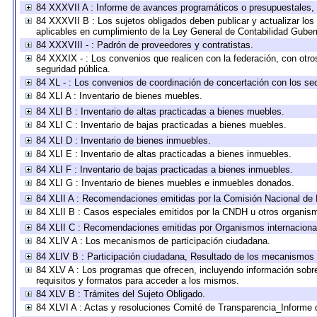
84 XXXVII A : Informe de avances programáticos o presupuestales, 
84 XXXVII B : Los sujetos obligados deben publicar y actualizar lo
aplicables en cumplimiento de la Ley General de Contabilidad Gube
84 XXXVIII - : Padrón de proveedores y contratistas.
84 XXXIX - : Los convenios que realicen con la federación, con otr
seguridad pública.
84 XL - : Los convenios de coordinación de concertación con los sec
84 XLI A : Inventario de bienes muebles.
84 XLI B : Inventario de altas practicadas a bienes muebles.
84 XLI C : Inventario de bajas practicadas a bienes muebles.
84 XLI D : Inventario de bienes inmuebles.
84 XLI E : Inventario de altas practicadas a bienes inmuebles.
84 XLI F : Inventario de bajas practicadas a bienes inmuebles.
84 XLI G : Inventario de bienes muebles e inmuebles donados.
84 XLII A : Recomendaciones emitidas por la Comisión Nacional d
84 XLII B : Casos especiales emitidos por la CNDH u otros organis
84 XLII C : Recomendaciones emitidas por Organismos internaciona
84 XLIV A : Los mecanismos de participación ciudadana.
84 XLIV B : Participación ciudadana, Resultado de los mecanismos d
84 XLV A : Los programas que ofrecen, incluyendo información sobre 
requisitos y formatos para acceder a los mismos.
84 XLV B : Trámites del Sujeto Obligado.
84 XLVI A : Actas y resoluciones Comité de Transparencia_Informe 