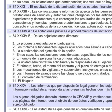
en su caso, las aclaraciones que correspondan; una vez que se hay
84 XXXI - : El resultado de la dictaminación de los estados financier
84 XXXIII - : Las convocatorias e información acerca de los permisos
prestaciones de servicios y autorizaciones otorgadas por las entida
expedientes y documentos que contengan los resultados de los proce
concesiones y licencias, permisos o autorizaciones a particulares, la
concepto y los objetivos de la concesión, licencia, autorización o pe
84 XXXIV A : De licitaciones públicas o procedimientos de invitación 
84 XXXIV B : De las adjudicaciones directas:
1. La propuesta enviada por el participante.
2. Los motivos y fundamentos legales aplicados para llevarla a cabo
3. La autorización del ejercicio de la opción.
4. En su caso, las cotizaciones consideradas, especificando los no
5. El nombre de la persona física o moral adjudicada.
6. La unidad administrativa solicitante y la responsable de su ejecuc
7. El número, fecha, el monto del contrato y el plazo de entrega o de
8. Los mecanismos de vigilancia y supervisión, incluyendo, en su c
9. Los informes de avance sobre las obras o servicios contratados.
10. El convenio de terminación.
11. El finiquito
84 XXXV - : Los informes que por disposición legal generen los suje
información estadística, responda a las preguntas hechas con más fr
Los sujetos obligados deberán informar a la CEGAIP y verificar que 
sus páginas de internet, con el objeto de que éstos verifiquen y apr
sujeto obligado.
84 XXXVI - : Las estadísticas que generen en cumplimiento de sus 