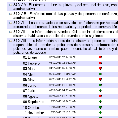
84 XV A : El número total de las plazas y del personal de base, espe
administrativa.
84 XV B : El número total de las plazas y del personal de confianza,
administrativa.
84 XVI - : Las contrataciones de servicios profesionales por honorar
contratados, el monto de los honorarios y el periodo de contratación.
84 XVII - : La información en versión pública de las declaraciones, de
sistemas habilitados para ello, de acuerdo con lo siguiente.
84 XVIII - : La información acerca de los sistemas, procesos, oficina
responsables de atender las peticiones de acceso a la información, 
públicos; asimismo el nombre, puesto, domicilio oficial, teléfono y d
peticiones de acceso
01 Enero
02/20/2019 12:07:33 PM
02 Febrero
03/12/2019 12:04:22 PM
03 Marzo
04/11/2019 05:02:58 PM
04 Abril
05/07/2019 11:01:02 AM
05 Mayo
06/27/2019 01:54:07 PM
06 Junio
07/03/2019 01:13:00 PM
07 Julio
08/10/2019 04:58:40 PM
08 Agosto
06/28/2021 01:28:39 PM
09 Septiembre
10/09/2019 10:34:32 AM
10 Octubre
11/08/2019 12:50:48 PM
11 Noviembre
12/09/2019 12:10:21 PM