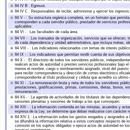
84 IV B : Egresos.
84 IV C : Responsables de recibir, administrar y ejercer los ingresos
84 V - : Su estructura orgánica completa, en un formato que permita 
corresponden a cada servidor público, prestador de servicios profes
aplicables.
84 VI - : Las facultades de cada área.
84 VII - : Los manuales de organización, servicios que se ofrecen, 
de cada dependencia y unidad administrativa, que incluya metas, obj
84 VIII - : Los indicadores relacionados con temas de interés públi
84 IX - : Los indicadores que permitan rendir cuenta de sus objetivo
84 X - : El directorio de todos los servidores públicos, independien
realicen actos de autoridad o presten servicios profesionales bajo el
menos el nombre, cargo o nombramiento asignado, nivel del puesto en
para recibir correspondencia y dirección de correo electrónico oficia
correspondiente al título profesional y cédula que acredite su ultimo
84 XI - : La remuneración bruta y neta de todos los servidores públ
prestaciones, gratificaciones, primas, comisiones, dietas, bonos, e
remuneración.
84 XII - : La agenda de actividades de los titulares de las dependen
sesiones plenarias y sesiones de trabajo a las que convoquen.
84 XIII - : La información contenida en las minutas, acuerdos y acta
expresa de la Ley, se determine que deban realizarse con carácter r
84 XIV 1 : La información sobre los gastos erogados y asignados a 
se difundirá la información relativa a estos conceptos respecto de
comisión en los sujetos obligados o ejerza actos de autoridad en lo
recursos económicos.