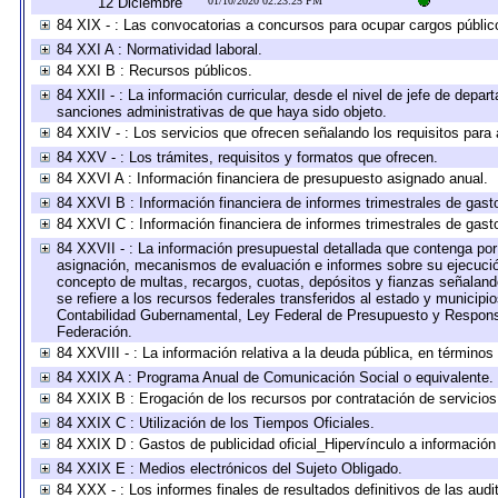
12 Diciembre
01/10/2020 02:23:25 PM
84 XIX - : Las convocatorias a concursos para ocupar cargos públic
84 XXI A : Normatividad laboral.
84 XXI B : Recursos públicos.
84 XXII - : La información curricular, desde el nivel de jefe de depar
sanciones administrativas de que haya sido objeto.
84 XXIV - : Los servicios que ofrecen señalando los requisitos para 
84 XXV - : Los trámites, requisitos y formatos que ofrecen.
84 XXVI A : Información financiera de presupuesto asignado anual.
84 XXVI B : Información financiera de informes trimestrales de gast
84 XXVI C : Información financiera de informes trimestrales de gast
84 XXVII - : La información presupuestal detallada que contenga por 
asignación, mecanismos de evaluación e informes sobre su ejecución
concepto de multas, recargos, cuotas, depósitos y fianzas señalando 
se refiere a los recursos federales transferidos al estado y municip
Contabilidad Gubernamental, Ley Federal de Presupuesto y Responsa
Federación.
84 XXVIII - : La información relativa a la deuda pública, en términos
84 XXIX A : Programa Anual de Comunicación Social o equivalente.
84 XXIX B : Erogación de los recursos por contratación de servicios 
84 XXIX C : Utilización de los Tiempos Oficiales.
84 XXIX D : Gastos de publicidad oficial_Hipervínculo a información 
84 XXIX E : Medios electrónicos del Sujeto Obligado.
84 XXX - : Los informes finales de resultados definitivos de las audi