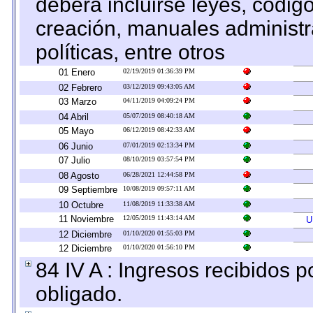
deberá incluirse leyes, códig
creación, manuales administrat
políticas, entre otros
01 Enero
02/19/2019 01:36:39 PM
02 Febrero
03/12/2019 09:43:05 AM
03 Marzo
04/11/2019 04:09:24 PM
04 Abril
05/07/2019 08:40:18 AM
05 Mayo
06/12/2019 08:42:33 AM
06 Junio
07/01/2019 02:13:34 PM
07 Julio
08/10/2019 03:57:54 PM
08 Agosto
06/28/2021 12:44:58 PM
09 Septiembre
10/08/2019 09:57:11 AM
10 Octubre
11/08/2019 11:33:38 AM
11 Noviembre
12/05/2019 11:43:14 AM
U
12 Diciembre
01/10/2020 01:55:03 PM
12 Diciembre
01/10/2020 01:56:10 PM
84 IV A : Ingresos recibidos p
obligado.