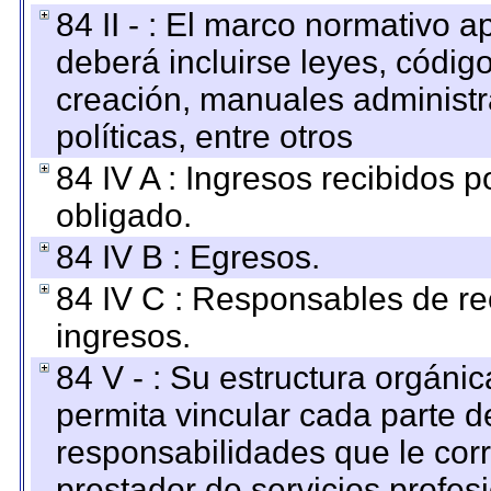
84 II - : El marco normativo a
deberá incluirse leyes, códig
creación, manuales administrat
políticas, entre otros
84 IV A : Ingresos recibidos p
obligado.
84 IV B : Egresos.
84 IV C : Responsables de reci
ingresos.
84 V - : Su estructura orgáni
permita vincular cada parte de
responsabilidades que le cor
prestador de servicios profes