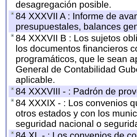
desagregación posible.
84 XXXVII A : Informe de ava
presupuestales, balances gen
84 XXXVII B : Los sujetos obl
los documentos financieros c
programáticos, que le sean a
General de Contabilidad Gub
aplicable.
84 XXXVIII - : Padrón de prov
84 XXXIX - : Los convenios qu
otros estados y con los muni
seguridad nacional o segurid
84 XL - : Los convenios de c