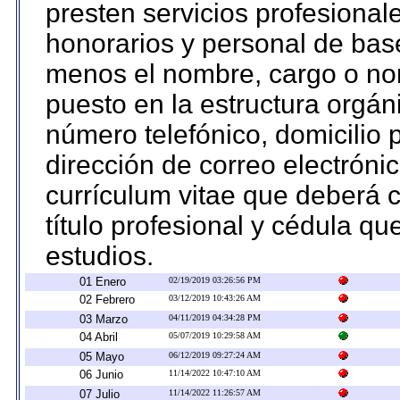
presten servicios profesional
honorarios y personal de base.
menos el nombre, cargo o no
puesto en la estructura orgáni
número telefónico, domicilio 
dirección de correo electrónic
currículum vitae que deberá c
título profesional y cédula qu
estudios.
01 Enero
02/19/2019 03:26:56 PM
02 Febrero
03/12/2019 10:43:26 AM
03 Marzo
04/11/2019 04:34:28 PM
04 Abril
05/07/2019 10:29:58 AM
05 Mayo
06/12/2019 09:27:24 AM
06 Junio
11/14/2022 10:47:10 AM
07 Julio
11/14/2022 11:26:57 AM