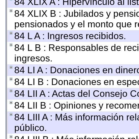
84 XLIX A : Hipervínculo al li
84 XLIX B : Jubilados y pensi
pensionados y el monto que r
84 L A : Ingresos recibidos.
84 L B : Responsables de recib
ingresos.
84 LI A : Donaciones en diner
84 LI B : Donaciones en espec
84 LII A : Actas del Consejo C
84 LII B : Opiniones y recom
84 LIII A : Más información r
público.