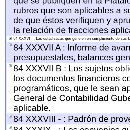
que se publiquen en la Plataf
rubros que son aplicables a su
de que éstos verifiquen y apr
la relación de fracciones apli
84 XXXVI - : Las estadísticas que generen en cumplimiento de sus f
84 XXXVII A : Informe de ava
presupuestales, balances gene
84 XXXVII B : Los sujetos obl
los documentos financieros c
programáticos, que le sean ap
General de Contabilidad Gub
aplicable.
84 XXXVIII - : Padrón de prov
84 XXXIX - : Los convenios qu