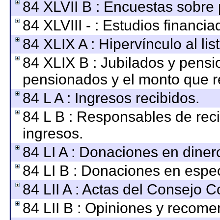
84 XLVII B : Encuestas sobre
84 XLVIII - : Estudios financi
84 XLIX A : Hipervínculo al li
84 XLIX B : Jubilados y pensi
pensionados y el monto que r
84 L A : Ingresos recibidos.
84 L B : Responsables de recib
ingresos.
84 LI A : Donaciones en diner
84 LI B : Donaciones en espec
84 LII A : Actas del Consejo C
84 LII B : Opiniones y recom