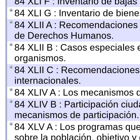
84 XLI F : Inventario de baja
84 XLI G : Inventario de bie
84 XLII A : Recomendaciones 
de Derechos Humanos.
84 XLII B : Casos especiales 
organismos.
84 XLII C : Recomendaciones
internacionales.
84 XLIV A : Los mecanismos d
84 XLIV B : Participación ciu
mecanismos de participación.
84 XLV A : Los programas que
sobre la población, objetivo y 