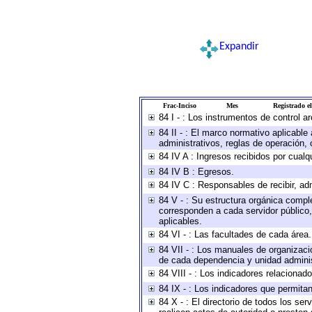
Expandir
Frac-Inciso
Mes
Registrado el
84 I - : Los instrumentos de control a
84 II - : El marco normativo aplicable
administrativos, reglas de operación, cr
84 IV A : Ingresos recibidos por cualq
84 IV B : Egresos.
84 IV C : Responsables de recibir, adm
84 V - : Su estructura orgánica comple
corresponden a cada servidor público,
aplicables.
84 VI - : Las facultades de cada área.
84 VII - : Los manuales de organizaci
de cada dependencia y unidad administ
84 VIII - : Los indicadores relaciona
84 IX - : Los indicadores que permitan
84 X - : El directorio de todos los se