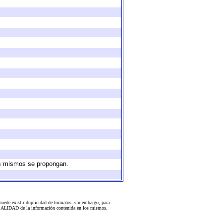
los mismos se propongan.
uede existir duplicidad de formatos, sin embargo, para
 la CALIDAD de la información contenida en los mismos.