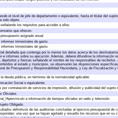
desde el nivel de jefe de departamento o equivalente, hasta el titular del suje
 sido objeto.
señalando los requisitos para acceder a ellos.
 formatos que ofrecen.
e presupuesto asignado anual.
 informes trimestrales de gasto.
 informes trimestrales de gasto.
tal detallada que contenga por lo menos los datos acerca de los destinatarios
e informes sobre su ejecución. Además, deberá difundirse la información rel
 depósitos y fianzas señalando el nombre de los responsables de recibirlos, a
ansferidos al estado y municipios, se observarán las disposiciones específica
ral de Presupuesto y Responsabilidad Hacendaria, y Ley de Fiscalización y 
a la deuda pública, en términos de la normatividad aplicable.
icación Social o equivalente.
por contratación de servicios de impresión, difusión y publicidad del sujeto 
s Oficiales.
al_Hipervínculo a información de tiempos oficiales en radio y televisión.
Sujeto Obligado.
ultados definitivos de las auditorías concluidas al ejercicio presupuestal de c
respondan; una vez que se hayan agotado y resuelto los recursos que en su 