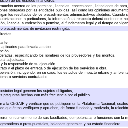
nación de los estados financieros.
ormación acerca de los permisos, licencias, concesiones, licitaciones de obra
iones otorgadas por las entidades públicas, así como las opiniones argumentos
an los resultados de los procedimientos administrativos aludidos. Cuando se
torizaciones a particulares, la información al respecto deberá contener el nomb
ón, licencia, autorización o permiso, el fundamento legal y el tiempo de vigen
o procedimientos de invitación restringida.
irectas:
pante.
aplicados para llevarla a cabo.
opción.
ideradas, especificando los nombres de los proveedores y los montos.
oral adjudicada.
e y la responsable de su ejecución.
rato y el plazo de entrega o de ejecución de los servicios u obra.
pervisión, incluyendo, en su caso, los estudios de impacto urbano y ambient
bras o servicios contratados.
osición legal generen los sujetos obligados;
as preguntas hechas con más frecuencia por el público.
r a la CEGAIP y verificar que se publiquen en la Plataforma Nacional, cuáles
o de que éstos verifiquen y aprueben, de forma fundada y motivada, la relació
neren en cumplimiento de sus facultades, competencias o funciones con la m
gramáticos o presupuestales, balances generales y su estado financiero.