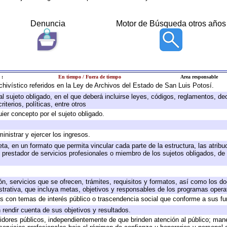
Denuncia
Motor de Búsqueda otros años
 :
En tiempo / Fuera de tiempo
Area responsable
rchivístico referidos en la Ley de Archivos del Estado de San Luis Potosí.
 al sujeto obligado, en el que deberá incluirse leyes, códigos, reglamentos, d
iterios, políticas, entre otros
uier concepto por el sujeto obligado.
inistrar y ejercer los ingresos.
ta, en un formato que permita vincular cada parte de la estructura, las atrib
 prestador de servicios profesionales o miembro de los sujetos obligados, de
ón, servicios que se ofrecen, trámites, requisitos y formatos, así como los 
rativa, que incluya metas, objetivos y responsables de los programas operati
dos con temas de interés público o trascendencia social que conforme a sus f
 rendir cuenta de sus objetivos y resultados.
rvidores públicos, independientemente de que brinden atención al público; man