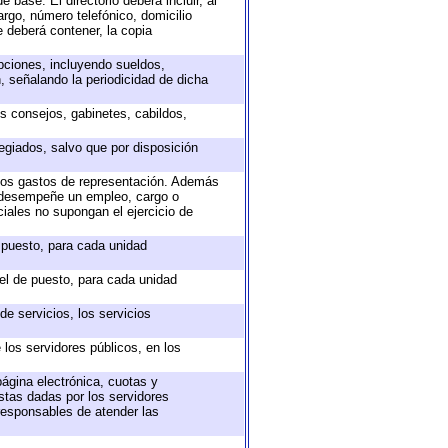
 base. El directorio deberá incluir, al
rgo, número telefónico, domicilio
e deberá contener, la copia
epciones, incluyendo sueldos,
, señalando la periodicidad de dicha
os consejos, gabinetes, cabildos,
egiados, salvo que por disposición
 los gastos de representación. Además
e desempeñe un empleo, cargo o
iales no supongan el ejercicio de
e puesto, para cada unidad
vel de puesto, para cada unidad
e servicios, los servicios
 los servidores públicos, en los
página electrónica, cuotas y
stas dadas por los servidores
 responsables de atender las