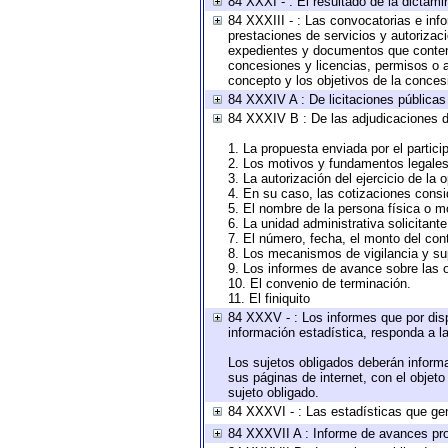
84 XXXI - : El resultado de la dictami
84 XXXIII - : Las convocatorias e inf
prestaciones de servicios y autorizac
expedientes y documentos que conteng
concesiones y licencias, permisos o au
concepto y los objetivos de la concesi
84 XXXIV A : De licitaciones públicas 
84 XXXIV B : De las adjudicaciones d
1. La propuesta enviada por el partici
2. Los motivos y fundamentos legales 
3. La autorización del ejercicio de la 
4. En su caso, las cotizaciones cons
5. El nombre de la persona física o m
6. La unidad administrativa solicitant
7. El número, fecha, el monto del cont
8. Los mecanismos de vigilancia y su
9. Los informes de avance sobre las o
10. El convenio de terminación.
11. El finiquito
84 XXXV - : Los informes que por disp
información estadística, responda a l
Los sujetos obligados deberán informa
sus páginas de internet, con el objet
sujeto obligado.
84 XXXVI - : Las estadísticas que ge
84 XXXVII A : Informe de avances pro