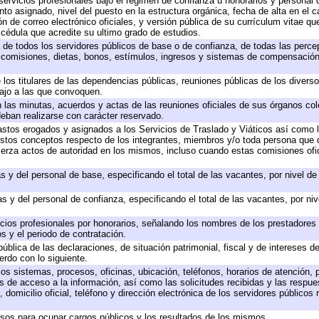
servicios profesionales bajo el régimen de confianza u honorarios y personal de
 asignado, nivel del puesto en la estructura orgánica, fecha de alta en el ca
ón de correo electrónico oficiales, y versión pública de su currículum vitae qu
y cédula que acredite su ultimo grado de estudios.
a de todos los servidores públicos de base o de confianza, de todas las perc
, comisiones, dietas, bonos, estímulos, ingresos y sistemas de compensación
 los titulares de las dependencias públicas, reuniones públicas de los divers
bajo a las que convoquen.
en las minutas, acuerdos y actas de las reuniones oficiales de sus órganos col
eban realizarse con carácter reservado.
gastos erogados y asignados a los Servicios de Traslado y Viáticos así como
 a estos conceptos respecto de los integrantes, miembros y/o toda persona qu
jerza actos de autoridad en los mismos, incluso cuando estas comisiones ofic
s y del personal de base, especificando el total de las vacantes, por nivel d
s y del personal de confianza, especificando el total de las vacantes, por ni
icios profesionales por honorarios, señalando los nombres de los prestadores d
s y el periodo de contratación.
pública de las declaraciones, de situación patrimonial, fiscal y de intereses de
erdo con lo siguiente.
los sistemas, procesos, oficinas, ubicación, teléfonos, horarios de atención, 
s de acceso a la información, así como las solicitudes recibidas y las respue
domicilio oficial, teléfono y dirección electrónica de los servidores públicos
rsos para ocupar cargos públicos y los resultados de los mismos.