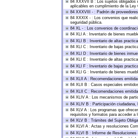
84 XXXVII B : Los sujetos obligados d
aplicables en cumplimiento de la Ley
84 XXXVIII - : Padrón de proveedores 
84 XXXIX - : Los convenios que realic
seguridad pública.
84 XL - : Los convenios de coordinaci
84 XLI A : Inventario de bienes muebl
84 XLI B : Inventario de altas practi
84 XLI C : Inventario de bajas practi
84 XLI D : Inventario de bienes inmue
84 XLI E : Inventario de altas practi
84 XLI F : Inventario de bajas practi
84 XLI G : Inventario de bienes mueb
84 XLII A : Recomendaciones emitida
84 XLII B : Casos especiales emitido
84 XLII C : Recomendaciones emitida
84 XLIV A : Los mecanismos de parti
84 XLIV B : Participación ciudadana,
84 XLV A : Los programas que ofrecen,
requisitos y formatos para acceder a
84 XLV B : Trámites del Sujeto Oblig
84 XLVI A : Actas y resoluciones Com
84 XLVI B : Informe de Resoluciones 