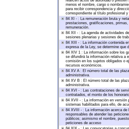
realicen actos de autoridad o presten 
menos el nombre, cargo o nombramiento
para recibir correspondencia y direcci
correspondiente al título profesional 
84 XI - : La remuneración bruta y net
prestaciones, gratificaciones, primas
remuneración.
84 XII - : La agenda de actividades de
sesiones plenarias y sesiones de tra
84 XIII - : La información contenida 
expresa de la Ley, se determine que d
84 XIV 1 : La información sobre los 
se difundirá la información relativa
comisión en los sujetos obligados o e
recursos económicos.
84 XV A : El número total de las plaza
administrativa.
84 XV B : El número total de las plaza
administrativa.
84 XVI - : Las contrataciones de serv
contratados, el monto de los honorario
84 XVII - : La información en versión 
sistemas habilitados para ello, de acu
84 XVIII - : La información acerca de 
responsables de atender las peticione
públicos; asimismo el nombre, puesto, 
peticiones de acceso
84 XIX - : Las convocatorias a concu