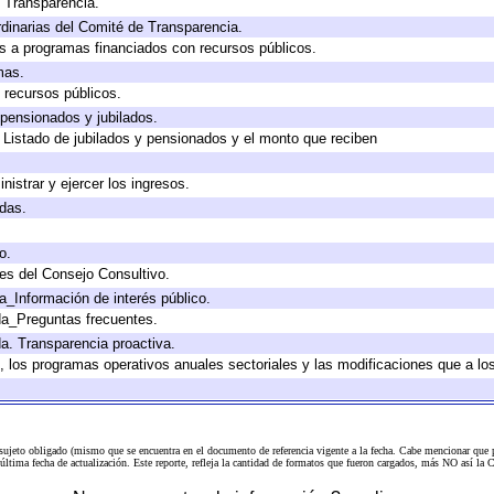
e Transparencia.
dinarias del Comité de Transparencia.
s a programas financiados con recursos públicos.
mas.
 recursos públicos.
 pensionados y jubilados.
 Listado de jubilados y pensionados y el monto que reciben
nistrar y ejercer los ingresos.
adas.
o.
es del Consejo Consultivo.
a_Información de interés público.
da_Preguntas frecuentes.
da. Transparencia proactiva.
lo, los programas operativos anuales sectoriales y las modificaciones que a 
 sujeto obligado (mismo que se encuentra en el
documento de referencia
vigente a la fecha. Cabe mencionar que p
a última fecha de actualización. Este reporte, refleja la cantidad de formatos que fueron cargados, más NO así