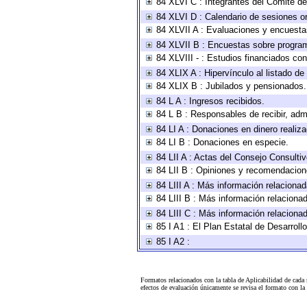
84 XLVI C : Integrantes del Comité d
84 XLVI D : Calendario de sesiones or
84 XLVII A : Evaluaciones y encuesta
84 XLVII B : Encuestas sobre progra
84 XLVIII - : Estudios financiados con
84 XLIX A : Hipervínculo al listado de
84 XLIX B : Jubilados y pensionados.
84 L A : Ingresos recibidos.
84 L B : Responsables de recibir, admi
84 LI A : Donaciones en dinero realiz
84 LI B : Donaciones en especie.
84 LII A : Actas del Consejo Consultiv
84 LII B : Opiniones y recomendacion
84 LIII A : Más información relacionad
84 LIII B : Más información relaciona
84 LIII C : Más información relaciona
85 I A1 : El Plan Estatal de Desarrol
85 I A2 :
Formatos relacionados con la tabla de Aplicabilidad de cada
efectos de evaluación únicamente se revisa el formato con l