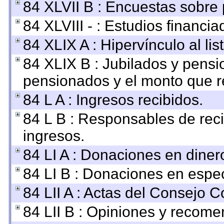
84 XLVII B : Encuestas sobre
84 XLVIII - : Estudios financi
84 XLIX A : Hipervínculo al li
84 XLIX B : Jubilados y pensi
pensionados y el monto que r
84 L A : Ingresos recibidos.
84 L B : Responsables de recib
ingresos.
84 LI A : Donaciones en diner
84 LI B : Donaciones en espec
84 LII A : Actas del Consejo C
84 LII B : Opiniones y recom