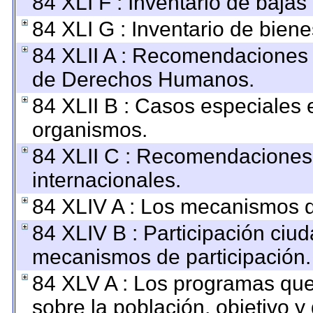
84 XLI F : Inventario de baja
84 XLI G : Inventario de bie
84 XLII A : Recomendaciones 
de Derechos Humanos.
84 XLII B : Casos especiales 
organismos.
84 XLII C : Recomendaciones
internacionales.
84 XLIV A : Los mecanismos d
84 XLIV B : Participación ciu
mecanismos de participación.
84 XLV A : Los programas que
sobre la población, objetivo y 