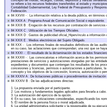
concepto de multas, recargos, cuotas, depósitos y fianzas señalando e
se refiere a los recursos federales transferidos al estado y municipi
Contabilidad Gubernamental, Ley Federal de Presupuesto y Responsab
Federación.
84 XXVIII - : La información relativa a la deuda pública, en términos 
84 XXIX A : Programa Anual de Comunicación Social o equivalente.
84 XXIX B : Erogación de los recursos por contratación de servicios d
84 XXIX C : Utilización de los Tiempos Oficiales.
84 XXIX D : Gastos de publicidad oficial_Hipervínculo a información d
84 XXIX E : Medios electrónicos del Sujeto Obligado.
84 XXX - : Los informes finales de resultados definitivos de las audit
en su caso, las aclaraciones que correspondan; una vez que se haya
84 XXXI - : El resultado de la dictaminación de los estados financiero
84 XXXIII - : Las convocatorias e información acerca de los permisos
prestaciones de servicios y autorizaciones otorgadas por las entidad
expedientes y documentos que contengan los resultados de los proced
concesiones y licencias, permisos o autorizaciones a particulares, la 
concepto y los objetivos de la concesión, licencia, autorización o per
84 XXXIV A : De licitaciones públicas o procedimientos de invitación 
84 XXXIV B : De las adjudicaciones directas:
1. La propuesta enviada por el participante.
2. Los motivos y fundamentos legales aplicados para llevarla a cabo.
3. La autorización del ejercicio de la opción.
4. En su caso, las cotizaciones consideradas, especificando los nom
5. El nombre de la persona física o moral adjudicada.
6. La unidad administrativa solicitante y la responsable de su ejecuci