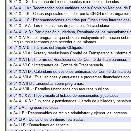
84 XLI G : Inventario de bienes muebles e inmuebles donados.
84 XLII A : Recomendaciones emitidas por la Comisión Nacional de
84 XLII B : Casos especiales emitidos por la CNDH u otros organism
84 XLII C : Recomendaciones emitidas por Organismos internacional
84 XLIV A : Los mecanismos de participación ciudadana.
84 XLIV B : Participación ciudadana, Resultado de los mecanismos de
84 XLV A : Los programas que ofrecen, incluyendo información sobre l
requisitos y formatos para acceder a los mismos.
84 XLV B : Trámites del Sujeto Obligado.
84 XLVI A : Actas y resoluciones Comité de Transparencia_Informe d
84 XLVI B : Informe de Resoluciones del Comité de Transparencia.
84 XLVI C : Integrantes del Comité de Transparencia.
84 XLVI D : Calendario de sesiones ordinarias del Comité de Transpa
84 XLVII A : Evaluaciones y encuestas a programas financiados con 
84 XLVII B : Encuestas sobre programas.
84 XLVIII - : Estudios financiados con recursos públicos.
84 XLIX A : Hipervínculo al listado de pensionados y jubilados.
84 XLIX B : Jubilados y pensionados. Listado de jubilados y pension
84 L A : Ingresos recibidos.
84 L B : Responsables de recibir, administrar y ejercer los ingresos.
84 LI A : Donaciones en dinero realizadas.
84 LI B : Donaciones en especie.