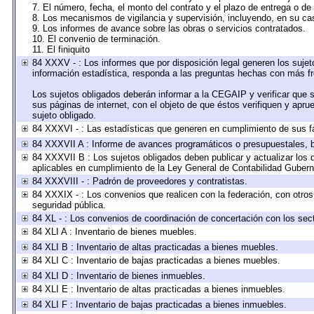
7. El número, fecha, el monto del contrato y el plazo de entrega o de 
8. Los mecanismos de vigilancia y supervisión, incluyendo, en su ca
9. Los informes de avance sobre las obras o servicios contratados.
10. El convenio de terminación.
11. El finiquito
84 XXXV - : Los informes que por disposición legal generen los sujet
información estadística, responda a las preguntas hechas con más fre
Los sujetos obligados deberán informar a la CEGAIP y verificar que s
sus páginas de internet, con el objeto de que éstos verifiquen y apru
sujeto obligado.
84 XXXVI - : Las estadísticas que generen en cumplimiento de sus f
84 XXXVII A : Informe de avances programáticos o presupuestales, b
84 XXXVII B : Los sujetos obligados deben publicar y actualizar los
aplicables en cumplimiento de la Ley General de Contabilidad Guber
84 XXXVIII - : Padrón de proveedores y contratistas.
84 XXXIX - : Los convenios que realicen con la federación, con otro
seguridad pública.
84 XL - : Los convenios de coordinación de concertación con los sect
84 XLI A : Inventario de bienes muebles.
84 XLI B : Inventario de altas practicadas a bienes muebles.
84 XLI C : Inventario de bajas practicadas a bienes muebles.
84 XLI D : Inventario de bienes inmuebles.
84 XLI E : Inventario de altas practicadas a bienes inmuebles.
84 XLI F : Inventario de bajas practicadas a bienes inmuebles.