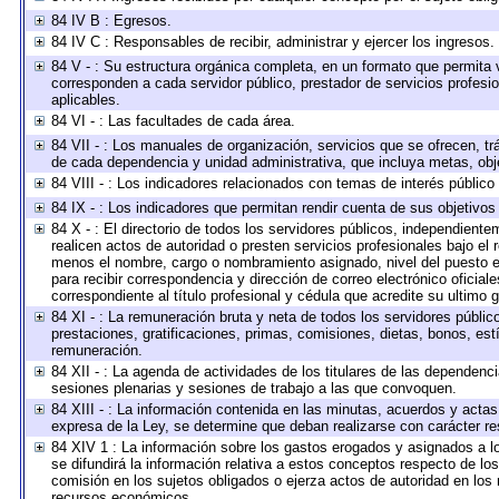
84 IV B : Egresos.
84 IV C : Responsables de recibir, administrar y ejercer los ingresos.
84 V - : Su estructura orgánica completa, en un formato que permita v
corresponden a cada servidor público, prestador de servicios profesi
aplicables.
84 VI - : Las facultades de cada área.
84 VII - : Los manuales de organización, servicios que se ofrecen, t
de cada dependencia y unidad administrativa, que incluya metas, obje
84 VIII - : Los indicadores relacionados con temas de interés públic
84 IX - : Los indicadores que permitan rendir cuenta de sus objetivos
84 X - : El directorio de todos los servidores públicos, independient
realicen actos de autoridad o presten servicios profesionales bajo el 
menos el nombre, cargo o nombramiento asignado, nivel del puesto en 
para recibir correspondencia y dirección de correo electrónico oficial
correspondiente al título profesional y cédula que acredite su ultimo 
84 XI - : La remuneración bruta y neta de todos los servidores públi
prestaciones, gratificaciones, primas, comisiones, dietas, bonos, es
remuneración.
84 XII - : La agenda de actividades de los titulares de las dependenc
sesiones plenarias y sesiones de trabajo a las que convoquen.
84 XIII - : La información contenida en las minutas, acuerdos y actas
expresa de la Ley, se determine que deban realizarse con carácter r
84 XIV 1 : La información sobre los gastos erogados y asignados a l
se difundirá la información relativa a estos conceptos respecto de 
comisión en los sujetos obligados o ejerza actos de autoridad en los
recursos económicos.