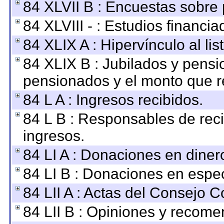
84 XLVII B : Encuestas sobre
84 XLVIII - : Estudios financi
84 XLIX A : Hipervínculo al li
84 XLIX B : Jubilados y pensi
pensionados y el monto que r
84 L A : Ingresos recibidos.
84 L B : Responsables de recib
ingresos.
84 LI A : Donaciones en diner
84 LI B : Donaciones en espec
84 LII A : Actas del Consejo C
84 LII B : Opiniones y recom