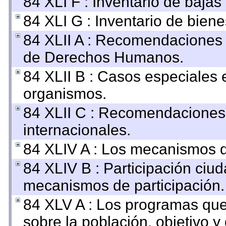
84 XLI F : Inventario de baja
84 XLI G : Inventario de bie
84 XLII A : Recomendaciones 
de Derechos Humanos.
84 XLII B : Casos especiales 
organismos.
84 XLII C : Recomendaciones
internacionales.
84 XLIV A : Los mecanismos d
84 XLIV B : Participación ciu
mecanismos de participación.
84 XLV A : Los programas que
sobre la población, objetivo y 