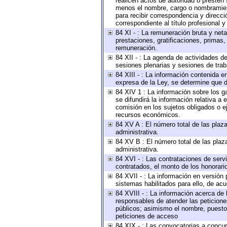
realicen actos de autoridad o presten 
menos el nombre, cargo o nombramiento
para recibir correspondencia y direcci
correspondiente al título profesional 
84 XI - : La remuneración bruta y net
prestaciones, gratificaciones, primas
remuneración.
84 XII - : La agenda de actividades de
sesiones plenarias y sesiones de tra
84 XIII - : La información contenida 
expresa de la Ley, se determine que d
84 XIV 1 : La información sobre los 
se difundirá la información relativa
comisión en los sujetos obligados o e
recursos económicos.
84 XV A : El número total de las plaza
administrativa.
84 XV B : El número total de las plaza
administrativa.
84 XVI - : Las contrataciones de serv
contratados, el monto de los honorario
84 XVII - : La información en versión 
sistemas habilitados para ello, de acu
84 XVIII - : La información acerca de 
responsables de atender las peticione
públicos; asimismo el nombre, puesto, 
peticiones de acceso
84 XIX - : Las convocatorias a concu