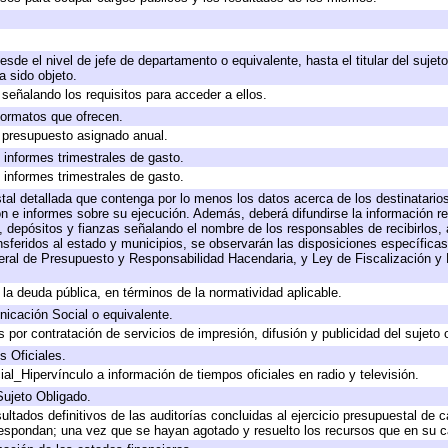
desde el nivel de jefe de departamento o equivalente, hasta el titular del suje
 sido objeto.
señalando los requisitos para acceder a ellos.
 formatos que ofrecen.
e presupuesto asignado anual.
 informes trimestrales de gasto.
 informes trimestrales de gasto.
tal detallada que contenga por lo menos los datos acerca de los destinatarios
e informes sobre su ejecución. Además, deberá difundirse la información rel
 depósitos y fianzas señalando el nombre de los responsables de recibirlos, a
ansferidos al estado y municipios, se observarán las disposiciones específica
ral de Presupuesto y Responsabilidad Hacendaria, y Ley de Fiscalización y 
a la deuda pública, en términos de la normatividad aplicable.
icación Social o equivalente.
por contratación de servicios de impresión, difusión y publicidad del sujeto 
s Oficiales.
al_Hipervínculo a información de tiempos oficiales en radio y televisión.
Sujeto Obligado.
ultados definitivos de las auditorías concluidas al ejercicio presupuestal de c
respondan; una vez que se hayan agotado y resuelto los recursos que en su 