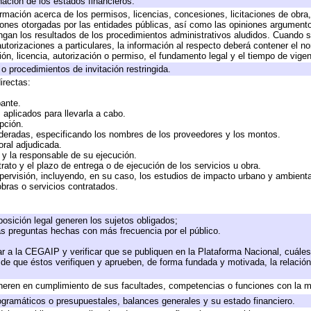
nación de los estados financieros.
ormación acerca de los permisos, licencias, concesiones, licitaciones de obra
iones otorgadas por las entidades públicas, así como las opiniones argumentos
an los resultados de los procedimientos administrativos aludidos. Cuando se
torizaciones a particulares, la información al respecto deberá contener el nomb
ón, licencia, autorización o permiso, el fundamento legal y el tiempo de vigen
o procedimientos de invitación restringida.
irectas:
pante.
aplicados para llevarla a cabo.
opción.
ideradas, especificando los nombres de los proveedores y los montos.
oral adjudicada.
e y la responsable de su ejecución.
rato y el plazo de entrega o de ejecución de los servicios u obra.
pervisión, incluyendo, en su caso, los estudios de impacto urbano y ambient
bras o servicios contratados.
osición legal generen los sujetos obligados;
as preguntas hechas con más frecuencia por el público.
r a la CEGAIP y verificar que se publiquen en la Plataforma Nacional, cuáles
o de que éstos verifiquen y aprueben, de forma fundada y motivada, la relació
neren en cumplimiento de sus facultades, competencias o funciones con la m
gramáticos o presupuestales, balances generales y su estado financiero.