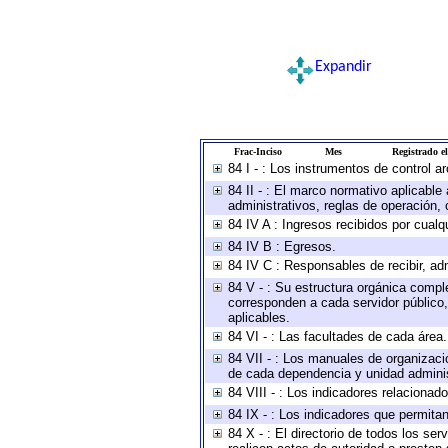
Expandir
Frac-Inciso
Mes
Registrado el
84 I - : Los instrumentos de control a
84 II - : El marco normativo aplicable
administrativos, reglas de operación, cr
84 IV A : Ingresos recibidos por cualq
84 IV B : Egresos.
84 IV C : Responsables de recibir, adm
84 V - : Su estructura orgánica comple
corresponden a cada servidor público,
aplicables.
84 VI - : Las facultades de cada área.
84 VII - : Los manuales de organizaci
de cada dependencia y unidad administ
84 VIII - : Los indicadores relaciona
84 IX - : Los indicadores que permitan
84 X - : El directorio de todos los se