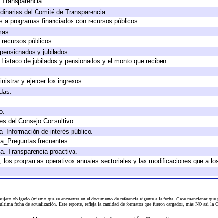
e Transparencia.
dinarias del Comité de Transparencia.
s a programas financiados con recursos públicos.
mas.
 recursos públicos.
 pensionados y jubilados.
 Listado de jubilados y pensionados y el monto que reciben
nistrar y ejercer los ingresos.
adas.
o.
es del Consejo Consultivo.
a_Información de interés público.
da_Preguntas frecuentes.
da. Transparencia proactiva.
lo, los programas operativos anuales sectoriales y las modificaciones que a 
 sujeto obligado (mismo que se encuentra en el
documento de referencia
vigente a la fecha. Cabe mencionar que p
a última fecha de actualización. Este reporte, refleja la cantidad de formatos que fueron cargados, más NO así