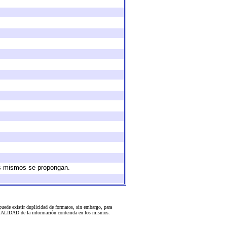
los mismos se propongan.
uede existir duplicidad de formatos, sin embargo, para
 la CALIDAD de la información contenida en los mismos.