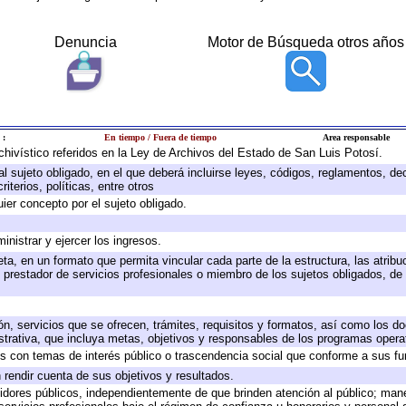
Denuncia
Motor de Búsqueda otros años
 :
En tiempo / Fuera de tiempo
Area responsable
rchivístico referidos en la Ley de Archivos del Estado de San Luis Potosí.
 al sujeto obligado, en el que deberá incluirse leyes, códigos, reglamentos, d
iterios, políticas, entre otros
uier concepto por el sujeto obligado.
inistrar y ejercer los ingresos.
ta, en un formato que permita vincular cada parte de la estructura, las atrib
 prestador de servicios profesionales o miembro de los sujetos obligados, de
ón, servicios que se ofrecen, trámites, requisitos y formatos, así como los 
rativa, que incluya metas, objetivos y responsables de los programas operati
dos con temas de interés público o trascendencia social que conforme a sus f
 rendir cuenta de sus objetivos y resultados.
rvidores públicos, independientemente de que brinden atención al público; man