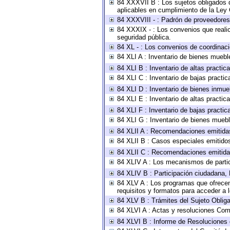
84 XXXVII B : Los sujetos obligados d
aplicables en cumplimiento de la Ley
84 XXXVIII - : Padrón de proveedores 
84 XXXIX - : Los convenios que realic
seguridad pública.
84 XL - : Los convenios de coordinaci
84 XLI A : Inventario de bienes muebl
84 XLI B : Inventario de altas practi
84 XLI C : Inventario de bajas practi
84 XLI D : Inventario de bienes inmue
84 XLI E : Inventario de altas practi
84 XLI F : Inventario de bajas practi
84 XLI G : Inventario de bienes mueb
84 XLII A : Recomendaciones emitida
84 XLII B : Casos especiales emitido
84 XLII C : Recomendaciones emitida
84 XLIV A : Los mecanismos de parti
84 XLIV B : Participación ciudadana,
84 XLV A : Los programas que ofrecen,
requisitos y formatos para acceder a
84 XLV B : Trámites del Sujeto Oblig
84 XLVI A : Actas y resoluciones Com
84 XLVI B : Informe de Resoluciones 