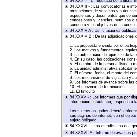
84 XXXI - : El resultado de la dictami
84 XXXIII - : Las convocatorias e inf
prestaciones de servicios y autorizac
expedientes y documentos que conteng
concesiones y licencias, permisos o au
concepto y los objetivos de la concesi
84 XXXIV A : De licitaciones públicas 
84 XXXIV B : De las adjudicaciones d
1. La propuesta enviada por el partici
2. Los motivos y fundamentos legales 
3. La autorización del ejercicio de la 
4. En su caso, las cotizaciones cons
5. El nombre de la persona física o m
6. La unidad administrativa solicitant
7. El número, fecha, el monto del cont
8. Los mecanismos de vigilancia y su
9. Los informes de avance sobre las o
10. El convenio de terminación.
11. El finiquito
84 XXXV - : Los informes que por disp
información estadística, responda a l
Los sujetos obligados deberán informa
sus páginas de internet, con el objet
sujeto obligado.
84 XXXVI - : Las estadísticas que ge
84 XXXVII A : Informe de avances pro