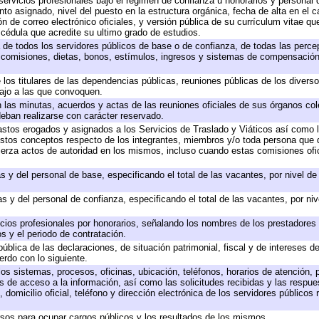
servicios profesionales bajo el régimen de confianza u honorarios y personal de
 asignado, nivel del puesto en la estructura orgánica, fecha de alta en el ca
ón de correo electrónico oficiales, y versión pública de su currículum vitae qu
y cédula que acredite su ultimo grado de estudios.
a de todos los servidores públicos de base o de confianza, de todas las perc
, comisiones, dietas, bonos, estímulos, ingresos y sistemas de compensación
 los titulares de las dependencias públicas, reuniones públicas de los divers
bajo a las que convoquen.
en las minutas, acuerdos y actas de las reuniones oficiales de sus órganos col
eban realizarse con carácter reservado.
gastos erogados y asignados a los Servicios de Traslado y Viáticos así como
 a estos conceptos respecto de los integrantes, miembros y/o toda persona qu
jerza actos de autoridad en los mismos, incluso cuando estas comisiones ofic
s y del personal de base, especificando el total de las vacantes, por nivel d
s y del personal de confianza, especificando el total de las vacantes, por ni
icios profesionales por honorarios, señalando los nombres de los prestadores d
s y el periodo de contratación.
pública de las declaraciones, de situación patrimonial, fiscal y de intereses de
erdo con lo siguiente.
los sistemas, procesos, oficinas, ubicación, teléfonos, horarios de atención, 
s de acceso a la información, así como las solicitudes recibidas y las respue
domicilio oficial, teléfono y dirección electrónica de los servidores públicos
rsos para ocupar cargos públicos y los resultados de los mismos.