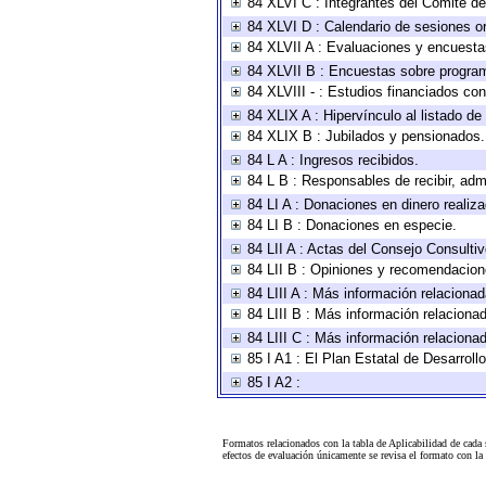
84 XLVI C : Integrantes del Comité d
84 XLVI D : Calendario de sesiones or
84 XLVII A : Evaluaciones y encuesta
84 XLVII B : Encuestas sobre progra
84 XLVIII - : Estudios financiados con
84 XLIX A : Hipervínculo al listado de
84 XLIX B : Jubilados y pensionados.
84 L A : Ingresos recibidos.
84 L B : Responsables de recibir, admi
84 LI A : Donaciones en dinero realiz
84 LI B : Donaciones en especie.
84 LII A : Actas del Consejo Consultiv
84 LII B : Opiniones y recomendacion
84 LIII A : Más información relacionad
84 LIII B : Más información relaciona
84 LIII C : Más información relaciona
85 I A1 : El Plan Estatal de Desarrol
85 I A2 :
Formatos relacionados con la tabla de Aplicabilidad de cada
efectos de evaluación únicamente se revisa el formato con l