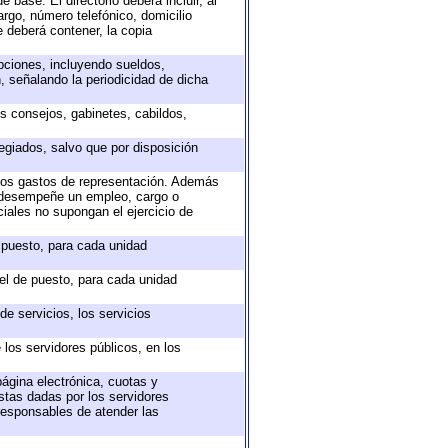
 base. El directorio deberá incluir, al
rgo, número telefónico, domicilio
e deberá contener, la copia
epciones, incluyendo sueldos,
, señalando la periodicidad de dicha
os consejos, gabinetes, cabildos,
egiados, salvo que por disposición
 los gastos de representación. Además
e desempeñe un empleo, cargo o
iales no supongan el ejercicio de
e puesto, para cada unidad
vel de puesto, para cada unidad
e servicios, los servicios
 los servidores públicos, en los
página electrónica, cuotas y
stas dadas por los servidores
 responsables de atender las