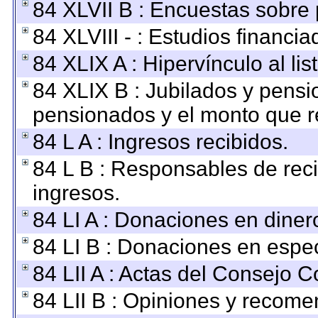
84 XLVII B : Encuestas sobre
84 XLVIII - : Estudios financi
84 XLIX A : Hipervínculo al li
84 XLIX B : Jubilados y pensi
pensionados y el monto que r
84 L A : Ingresos recibidos.
84 L B : Responsables de recib
ingresos.
84 LI A : Donaciones en diner
84 LI B : Donaciones en espec
84 LII A : Actas del Consejo C
84 LII B : Opiniones y recom