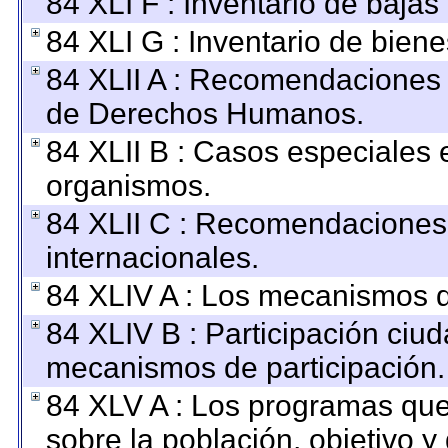
84 XLI F : Inventario de baja
84 XLI G : Inventario de bie
84 XLII A : Recomendaciones 
de Derechos Humanos.
84 XLII B : Casos especiales 
organismos.
84 XLII C : Recomendaciones
internacionales.
84 XLIV A : Los mecanismos d
84 XLIV B : Participación ciu
mecanismos de participación.
84 XLV A : Los programas que
sobre la población, objetivo y 